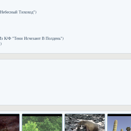
"Небесный Тихоход")
Из К/Ф "Тени Исчезают В Полдень")
)