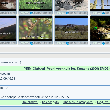
озможности...)
[NNM-Club.ru]_Pesni voennyih let. Karaoke (2006) DVD5.t
ирован
2 09:46:58
)
ов:
102
)
е проверено модератором 28 Апр 2012 21:28:53
Как cкачать
·
Как раздать
·
Правильно оформить
·
Поднять 