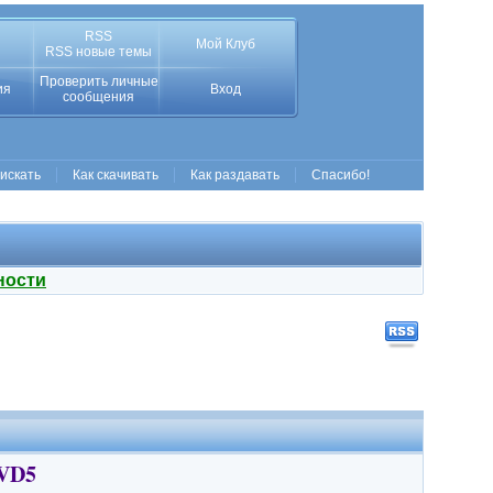
RSS
Мой Клуб
RSS новые темы
Проверить личные
ия
Вход
сообщения
 искать
Как скачивать
Как раздавать
Спасибо!
ности
DVD5