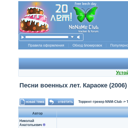
Правила оформления
Обход блокировок
Популярн
Усто
Песни военных лет. Караоке (2006
Торрент-трекер NNM-Club
->
Автор
Николай
Анатольевич
®