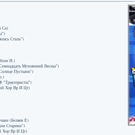
п Са)
ы")
ялась Сталь")
бзон И.)
"Семнадцать Мгновений Весны")
 Солнце Пустыни")
р.)
Ф "Трактористы")
ий Хор Вр И Цт)
чане (Беляев Е)
дни Старики")
й Хор Вр И Цт)