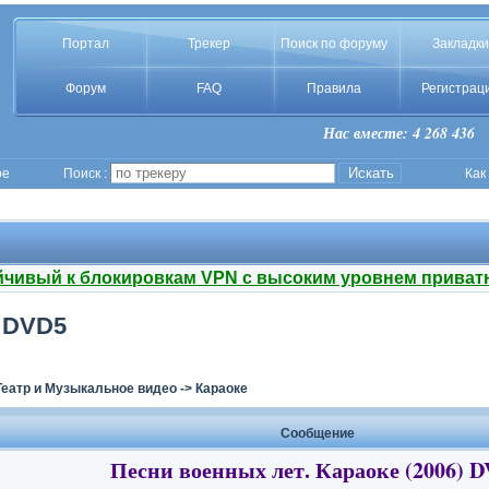
Портал
Трекер
Поиск по форуму
Закладки
Форум
FAQ
Правила
Регистрац
Нас вместе: 4 268 436
ое
Поиск :
Как
йчивый к блокировкам VPN с высоким уровнем приват
) DVD5
Театр и Музыкальное видео
->
Караоке
Сообщение
Песни военных лет. Караоке (2006) 