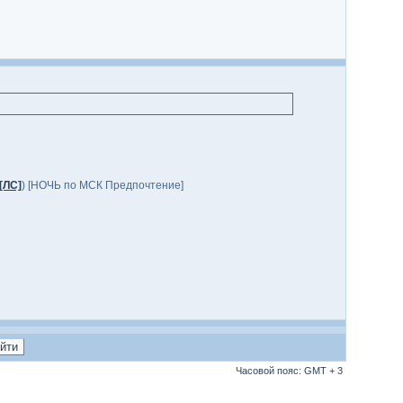
[ЛС]
) [НОЧЬ по МСК Предпочтение]
Часовой пояс: GMT + 3