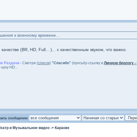
шения к военному времени...
ачестве (BR, HD, Full... )... с качественным звуком, что важно.
е Раздачи
- Смотри
(список)
"Спасибо"
(просьбу-ссылку в
Личную берлогу - 
шоу HD...
зать сообщения:
Театр и Музыкальное видео
->
Караоке