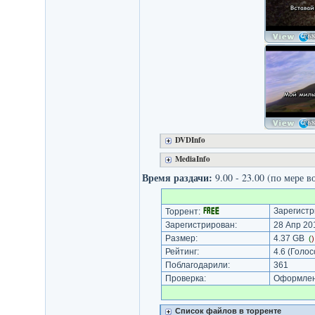
DVDInfo
MediaInfo
Время раздачи:
9.00 - 23.00 (по мере в
Зарегистр
Торрент:
Зарегистрирован:
28 Апр 201
Размер:
4.37 GB
(
Рейтинг:
4.6
(Голос
Поблагодарили:
361
Проверка:
Оформлени
Список файлов в торренте