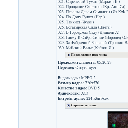
021. Сиреневый Туман (Маркин В.)
022. Прощание Славянки (Кр. Апп Са)
023. Первым Делом Самолеты (Из К/Ф 
024. По Дону Гуляет (Нар.)
025. Танкист (Жуки)
026. Богатырская Сила (Цветы)
027. В Городском Саду (Днишев А)
028. Гляжу В Озёра Синие (Воронец О.
029. За Фабричной Заставой (Трошин В.
030. Майский Вальс (Кобзон И.)
Продолжение трек листа
Продолжительность:
05:20:29
Перевод:
Отсутствует
Видеокодек:
MPEG 2
Размер кадра:
720x576
Качество видео:
DVD 5
Аудиокодек:
AC3
Битрейт аудио:
224 Кбит/сек
Скриншоты меню