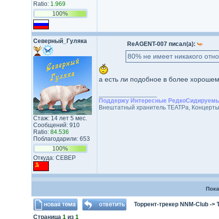
Ratio:
1.969
100%
Северный_Гуляка
ReAGENT-007 писал(а):
80% не имеет никакого отно
а есть ли подобное в более хорошем к
_________________
Поддержу Интересные РедкоСидируемы
Внештатный хранитель ТЕАТРа, Концерты-
Стаж: 14 лет 5 мес.
Сообщений: 910
Ratio:
84.536
Поблагодарили: 653
100%
Откуда: СЕВЕР
Пока
Торрент-трекер NNM-Club
->
Страница
1
из
1