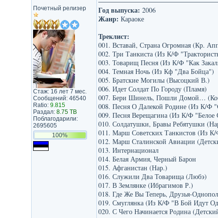
Почетный релизер
Год выпуска:
2006
Жанр:
Караоке
Треклист:
001. Вставай, Страна Огромная (Кр. Ап
002. Три Танкиста (Из К/Ф "Тракторист
003. Товарищ Песня (Из К/Ф "Как Закал
004. Темная Ночь (Из Кф "Два Бойца")
005. Братские Могилы (Высоцкий В.)
006. Идет Солдат По Городу (Пламя)
Стаж: 16 лет 7 мес.
007. Бери Шинель, Пошли Домой… (Ко
Сообщений: 46540
Ratio:
9.815
008. Песня О Далекой Родине (Из К/Ф 
Раздал:
8.75 TB
009. Песня Верещагина (Из К/Ф "Белое
Поблагодарили:
010. Солдатушки, Бравы Ребятушки (На
2695605
011. Марш Советских Танкистов (Из К/
100%
012. Марш Сталинской Авиации (Детск
013. Интернационал
014. Белая Армия, Черный Барон
015. Афганистан (Нар.)
016. Служили Два Товарища (Любэ)
017. В Землянке (Ибрагимов Р.)
018. Где Же Вы Теперь, Друзья-Однопол
019. Смуглянка (Из К/Ф "В Бой Идут О
020. С Чего Начинается Родина (Детски