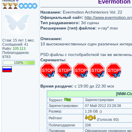
remez8
®
Evermotion 
Название:
Evermotion Archinteriors Vol. 22
Официальный сайт:
http://www.evermotion.or
Тип раздаваемого:
3d сцены
Расширение (тип) файлов:
v-ray*.max
Описание:
Стаж: 15 лет 1 мес.
10 высококачественных сцен различных интер
Сообщений: 41
Ratio:
105.113
Поблагодарили:
PSD-файлы с постобработкой так же включены
8763
Скриншоты:
100%
Время раздачи:
с 19:00 до 22:30 мск
[NNM-Clu
Зарегистрирован
Торрент:
Зарегистрирован:
07 Май 2012 23:28:38
Размер:
1.28 GB
(
)
Рейтинг:
(Голосов:
60
)
Поблагодарили:
206
Проверка:
Оформление проверено мод