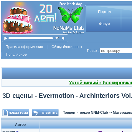
Портал
Форум
Правила оформления
Обход блокировок
Поиск :
Популярное
Устойчивый к блокировка
3D сцены - Evermotion - Archinteriors Vol
Торрент-трекер NNM-Club
->
Материалы
Автор