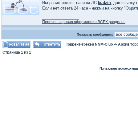
Исправил релиз - напиши ЛС
kudzin
, дав ссылку 
Если нет ответа 24 часа - нажми на кнопку "Обра
_________________
Перечень правил оформления ВСЕХ разделов
Показать сообщения:
Торрент-трекер NNM-Club
->
Архив тор
Страница
1
из
1
Пользовательское соглаш