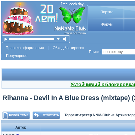
Портал
Форум
Правила оформления
Обход блокировок
Поиск :
Популярное
Устойчивый к блокировка
Rihanna - Devil In A Blue Dress (mixtape)
Торрент-трекер NNM-Club
->
Архив тор
Автор