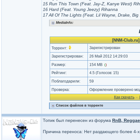
15 Run This Town (Feat. Jay-Z, Kanye West) Ri
16 Hard (Feat. Young Jeezy) Rihanna
17 All Of The Lights (Feat. Lil Wayne, Drake, Bi
MediaInfo:
[NNM-Club.ru]_
Зарегистрирован
Торрент:
Зарегистрирован:
26 Май 2012 14:29:03
Размер:
154 MB
(
)
Рейтинг:
4.5
(Голосов:
15
)
Поблагодарили:
59
Проверка:
Оформление проверено мод
Как cкачать
·
Список файлов в торренте
Топик был перенесен из форума
RnB, Reggae
Причина переноса: Нет раздающего более 4-х