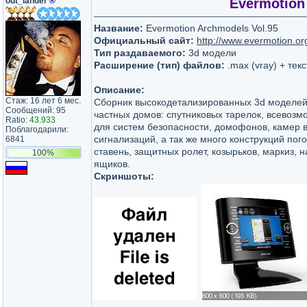
out_lander
®
Evermotion 
Название:
Evermotion Archmodels Vol.95
Официальный сайт:
http://www.evermotion.or
Тип раздаваемого:
3d модели
Расширение (тип) файлов:
.max (vray) + текс
Описание:
Стаж: 16 лет 6 мес.
Сборник высокодетализированных 3d моделей
Сообщений: 95
частных домов: спутниковых тарелок, всевоз
Ratio:
43.933
для систем безопасности, домофонов, камер
Поблагодарили:
сигнализаций, а так же много конструкций пог
6841
ставень, защитных ролет, козырьков, маркиз, 
100%
ящиков.
Скриншоты: