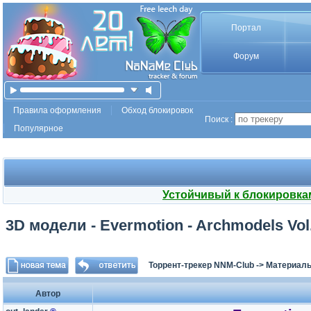
Портал
Форум
Правила оформления
Обход блокировок
Поиск :
Популярное
Устойчивый к блокировка
3D модели - Evermotion - Archmodels Vol.
Торрент-трекер NNM-Club
->
Материалы
Автор