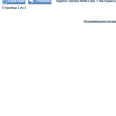
Торрент-трекер NNM-Club
->
Материалы
Страница
1
из
1
Пользовательское соглаш