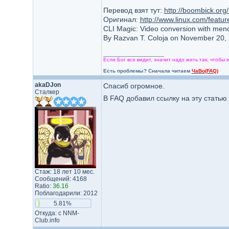
Перевод взят тут:
http://boombick.org
Оригинал:
http://www.linux.com/featu
CLI Magic: Video conversion with men
By Razvan T. Coloja on November 20,
_________________
Если Бог все видит, значит надо жить так, чтобы 
Есть проблемы? Сначала читаем
ЧаВо(FAQ)
akaDJon
Спасиб огромное.
Сталкер
В FAQ добавил ссылку на эту статью
Стаж: 18 лет 10 мес.
Сообщений: 4168
Ratio:
36.16
Поблагодарили: 2012
5.81%
Откуда: c NNM-
Club.info