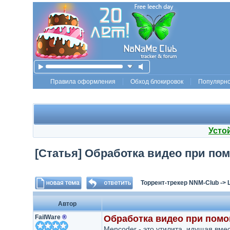
Правила оформления
Обход блокировок
Популярн
Усто
[Статья] Обработка видео при по
Торрент-трекер NNM-Club
->
Автор
FailWare
®
Обработка видео при пом
Mencoder - это утилита, идущая вме