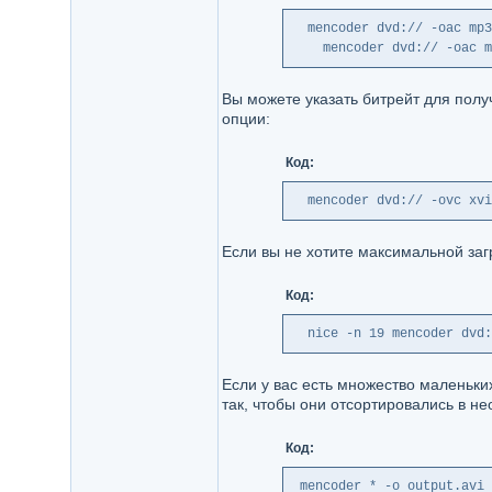
  mencoder dvd:// -oac mp3
    mencoder dvd:// -oac m
Вы можете указать битрейт для пол
опции:
Код:
  mencoder dvd:// -ovc xvi
Если вы не хотите максимальной заг
Код:
  nice -n 19 mencoder dvd:
Если у вас есть множество маленьк
так, чтобы они отсортировались в н
Код:
 mencoder * -o output.avi