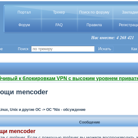
Портал
Трекер
Поиск по форуму
Закладки
Форум
FAQ
Правила
Регистрац
Нас вместе: 4 268 421
ое
Поиск :
Как
йчивый к блокировкам VPN с высоким уровнем приват
мощи mencoder
Linux, Unix и другие ОС
->
ОС *Nix - обсуждение
Сообщение
ощи mencoder
сте с mplayer. Если с помощью mplayer вы можете воспроизводить 