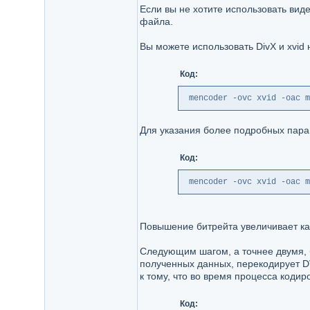
Если вы не хотите использовать вид
файла.
Вы можете использовать DivX и xvid 
Код:
 mencoder -ovc xvid -oac m
Для указания более подробных пара
Код:
 mencoder -ovc xvid -oac m
Повышение битрейта увеличивает кач
Следующим шагом, а точнее двумя, 
полученных данных, перекодирует D
к тому, что во время процесса коди
Код: