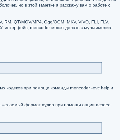
лочек, но в этой заметке я расскажу вам о работе с
V, RM, QT/MOV/MP4, Ogg/OGM, MKV, VIVO, FLI, FLV.
й” интерфейс, mencoder может делать с мультимедиа-
ных кодеков при помощи команды mencoder -ovc help и
ь желаемый формат аудио при помощи опции acodec: