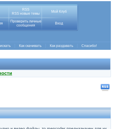
RSS
Мой Клуб
RSS новые темы
Проверить личные
ия
Вход
сообщения
 искать
Как скачивать
Как раздавать
Спасибо!
ности
аудио и видео файлы, то mencoder предназначен для их