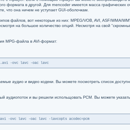
ого формата в другой. Для mencoder имеется масса графических обо
те, что она ничем не уступает GUI-оболочкам.
ипов файлов, вот некоторые из них: MPEG/VOB, AVI, ASF/WMA/WM
есмотря на большое количество опций. Несмотря на свой “скромны
ния MPG-файла в AVI-формат:
.avi -ovc lavc -oac lavc
аемые аудио и видео кодеки. Вы можете посмотреть список доступ
ый аудиопоток и вы решили испольщовать PCM. Вы можете указат
avi -ovc lavc -oac lavc -lavcopts acodec=pcm