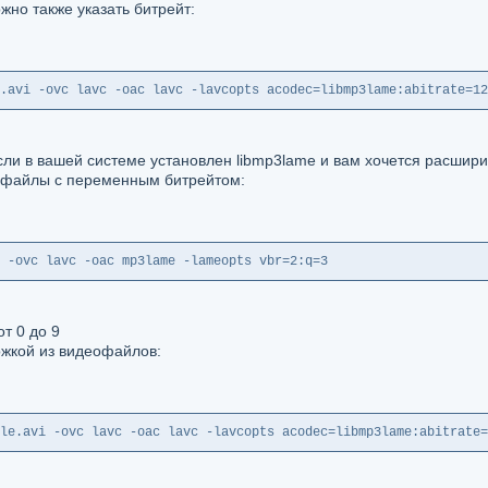
жно также указать битрейт:
.avi -ovc lavc -oac lavc -lavcopts acodec=libmp3lame:abitrate=12
сли в вашей системе установлен libmp3lame и вам хочется расшири
ь файлы с переменным битрейтом:
 -ovc lavc -oac mp3lame -lameopts vbr=2:q=3
от 0 до 9
ожкой из видеофайлов:
le.avi -ovc lavc -oac lavc -lavcopts acodec=libmp3lame:abitrate=