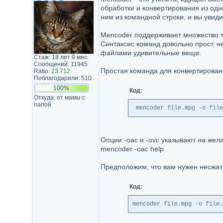
обработки и конвертирования из одн
ним из командной строки, и вы увиди
Mencoder поддерживает множество т
Синтаксис команд довольно прост, н
файлами удивительные вещи.
Стаж: 18 лет 9 мес.
Сообщений: 11945
Простая команда для конвертирова
Ratio:
23.712
Поблагодарили: 510
100%
Код:
Откуда: от мамы с
папой
 mencoder file.mpg -o file
Опции -oac и -ovc указывают на жел
mencoder -oac help
Предположим, что вам нужен несжат
Код:
mencoder file.mpg -o file.