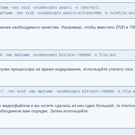
lame -ovc xvid -xvidencopts pass=1 -o /dev/null
p3lame -ovc xvid -xvidencopts pass=2:bitrate=800 -o xvidfile.avi
учения необходимого качества. Например, чтобы вместить DVD в 7
d -oac mp3lame -xvidencopts bitrate=-700000 -o file.avi
рузки процессора на время кодирования, используйте утилиту nice
// -ovc xvid -oac mp3lame -xvidencopts bitrate=-700000 -o file.a
их видеофайлов и вы хотите сделать из них один большой, то men
еобходимом вам порядке. Затем используйте: