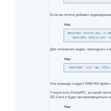
Если вы хотите добавит аудиодорожк
Код:
 mencoder source.avi -o de
    mencoder source.avi -o
Для получения видео, пригодного к 
Код:
  mencoder -ovc raw -ofps 
Эта команда создаст RAW AVI-файл 
У меня есть PocketPC, который част
SD-Card и будут воспроизводиться н
Код: