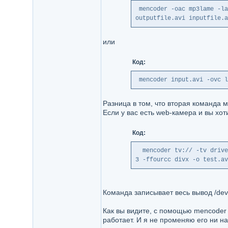
 mencoder -oac mp3lame -la
outputfile.avi inputfile.a
или
Код:
 mencoder input.avi -ovc l
Разница в том, что вторая команда 
Если у вас есть web-камера и вы хот
Код:
  mencoder tv:// -tv drive
3 -ffourcc divx -o test.av
Команда записывает весь вывод /dev
Как вы видите, с помощью mencoder 
работает. И я не променяю его ни н