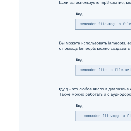
Если вы используете mp3-сжатие, мо
Код:
 mencoder file.mpg -o file
Вы можете использовать lameopts, е
с помощь lameopts можно создават
Код:
 mencoder file -o file.avi
гду q - это любое число в диапазоне 
Также можно работать и с аудиодор
Код:
   mencoder file.mpg -o fi