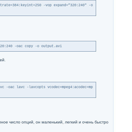
trate=384:keyint=250 -vop expand=”320:240″ -o 
20:240 -oac copy -o output.avi
ей.
vc -oac lavc -lavcopts vcodec=mpeg4:acodec=mp
ое число опций, он маленький, легкий и очень быстро