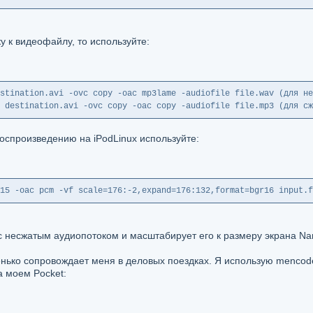
у к видеофайлу, то используйте:
stination.avi -ovc copy -oac mp3lame -audiofile file.wav (для не
 destination.avi -ovc copy -oac copy -audiofile file.mp3 (для сж
воспроизведению на iPodLinux используйте:
15 -oac pcm -vf scale=176:-2,expand=176:132,format=bgr16 input.f
с несжатым аудиопотоком и масштабирует его к размеру экрана Na
енько сопровождает меня в деловых поездках. Я использую menco
а моем Pocket: