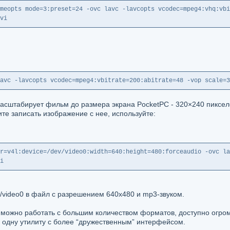
meopts mode=3:preset=24 -ovc lavc -lavcopts vcodec=mpeg4:vhq:vbi
vi
avc -lavcopts vcodec=mpeg4:vbitrate=200:abitrate=48 -vop scale=3
масштабирует фильм до размера экрана PocketPC - 320×240 пиксел
ите записать изображение с нее, используйте:
r=v4l:device=/dev/video0:width=640:height=480:forceaudio -ovc la
i
/video0 в файл с разрешением 640х480 и mp3-звуком.
можно работать с большим количеством форматов, доступно огромн
а одну утилиту с более “дружественным” интерфейсом.