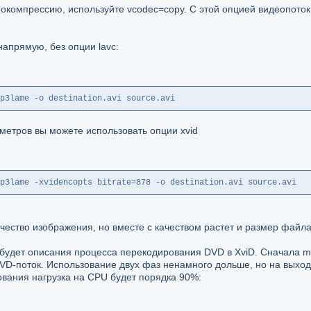
еокомпрессию, используйте vcodec=copy. С этой опцией видеопоток 
напрямую, без опции lavc:
p3lame -o destination.avi source.avi
метров вы можете использовать опции xvid
p3lame -xvidencopts bitrate=878 -o destination.avi source.avi
ество изображения, но вместе с качеством растет и размер файла
будет описания процесса перекодирования DVD в XviD. Сначала me
VD-поток. Использование двух фаз ненамного дольше, но на выход
рования нагрузка на CPU будет порядка 90%: