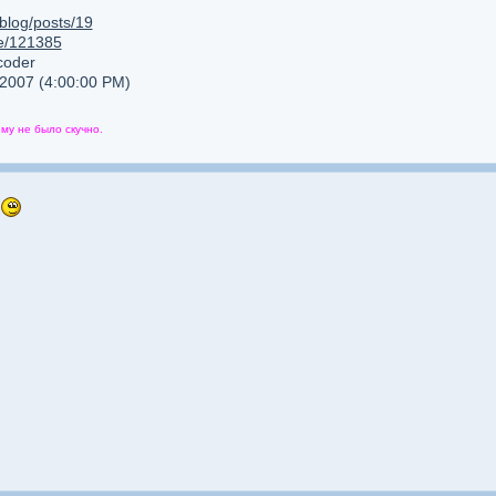
/blog/posts/19
re/121385
coder
 2007 (4:00:00 PM)
ему не было скучно.