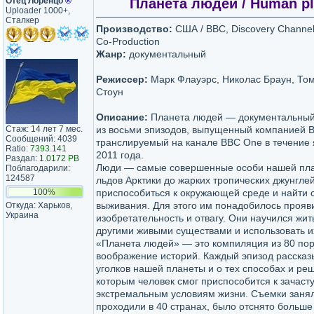
Отец Лоренцо
®
Планета людей / Human pla
Uploader 1000+,
Сталкер
Производство:
США / ВВС, Discovery Channel,
Co-Production
Жанр:
документальный
Режиссер:
Марк Флауэрс, Николас Браун, Том
Стоун
Описание:
Планета людей — документальны
Стаж: 14 лет 7 мес.
из восьми эпизодов, выпущенный компанией 
Сообщений: 4039
транслируемый на канале BBC One в течение
Ratio:
7393.141
2011 года.
Раздал:
1.0172 PB
Люди — самые совершенные особи нашей пла
Поблагодарили:
124587
льдов Арктики до жарких тропических джунгле
100%
приспособиться к окружающей среде и найти 
выживания. Для этого им понадобилось проя
Откуда: Харьков,
Украина
изобретательность и отвагу. Они научился жить
другими живыми существами и использовать их
«Планета людей» — это компиляция из 80 п
воображение историй. Каждый эпизод рассказ
уголков нашей планеты и о тех способах и ре
которым человек смог приспособится к зачас
экстремальным условиям жизни. Съемки занял
проходили в 40 странах, было отснято больше