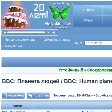
Портал
Форум
Правила оформления
Обход блокировок
Поиск :
Популярное
Устойчивый к блокировка
BBC: Планета людей / BBC: Human planet 
Торрент-трекер NNM-Club
->
Зарубежны
Автор