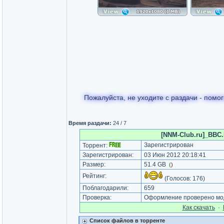
Пожалуйста, не уходите с раздачи - помог
Время раздачи:
24 / 7
[NNM-Club.ru]_BBC.Pl
Зарегистрирован
Торрент:
Зарегистрирован:
03 Июн 2012 20:18:41
Размер:
51.4 GB
(
)
Рейтинг:
(Голосов:
176
)
Поблагодарили:
659
Проверка:
Оформление проверено мод
Как cкачать
·
Список файлов в торренте