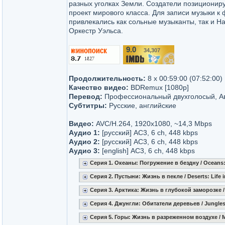
разных уголках Земли. Создатели позиционир
проект мирового класса. Для записи музыки к
привлекались как сольные музыканты, так и 
Оркестр Уэльса.
9.0
34,307
/10
Продолжительность:
8 x 00:59:00 (07:52:00)
Качество видео:
BDRemux [1080p]
Перевод:
Профессиональный двухголосый, А
Субтитры:
Русские, английские
Видео:
AVC/H.264, 1920x1080, ~14,3 Mbps
Аудио 1:
[русский] AC3, 6 ch, 448 kbps
Аудио 2:
[русский] AC3, 6 ch, 448 kbps
Аудио 3:
[english] AC3, 6 ch, 448 kbps
Серия 1. Океаны: Погружение в бездну / Oceans: 
Серия 2. Пустыни: Жизнь в пекле / Deserts: Life i
Серия 3. Арктика: Жизнь в глубокой заморозке / A
Серия 4. Джунгли: Обитатели деревьев / Jungles:
Серия 5. Горы: Жизнь в разреженном воздухе / Mo