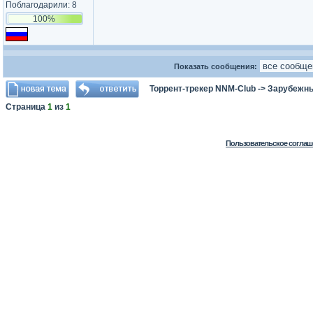
Поблагодарили: 8
100%
Показать сообщения:
Торрент-трекер NNM-Club
->
Зарубежны
Страница
1
из
1
Пользовательское соглаш