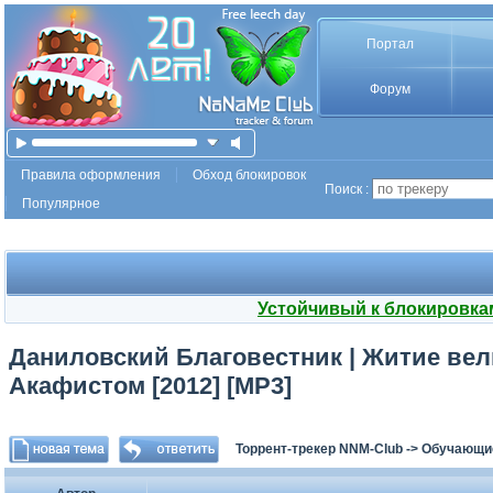
Портал
Форум
Правила оформления
Обход блокировок
Поиск :
Популярное
Устойчивый к блокировка
Даниловский Благовестник | Житие вел
Акафистом [2012] [MP3]
Торрент-трекер NNM-Club
->
Обучающи