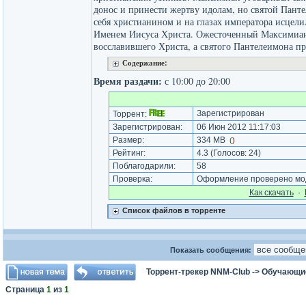
донос и принести жертву идолам, но святой Пант
себя христианином и на глазах императора исцели
Именем Иисуса Христа. Ожесточенный Максимиан
восславившего Христа, а святого Пантелеимона п
Содержание:
Время раздачи:
с 10:00 до 20:00
Зарегистрирован
Торрент:
Зарегистрирован:
06 Июн 2012 11:17:03
Размер:
334 MB
(
)
Рейтинг:
4.3
(Голосов:
24
)
Поблагодарили:
58
Проверка:
Оформление проверено мод
Как cкачать
·
Список файлов в торренте
Показать сообщения:
Торрент-трекер NNM-Club
->
Обучающи
Страница
1
из
1