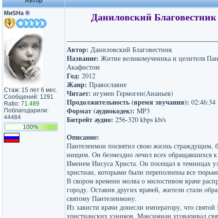
Автор
МиSHа
®
Даниловский Благовестник 
Автор:
Даниловский Благовестник
Название:
Житие великомученика и целителя Пан
Акафистом
Год:
2012
Жанр:
Православие
Стаж: 15 лет 6 мес.
Читает:
игумен Гермоген(Ананьев)
Сообщений: 1291
Продолжительность (время звучания):
02:46:34
Ratio:
71.489
Формат (аудиокодек):
MP3
Поблагодарили:
44484
Битрейт аудио:
256-320 kbps kb/s
100%
Описание:
Пантелеимон посвятил свою жизнь страждущим, 
нищим. Он безмездно лечил всех обращавшихся к 
Именем Иисуса Христа. Он посещал в темницах у
христиан, которыми были переполнены все тюрьмы,
В скором времени молва о милостивом враче расп
городу. Оставив других врачей, жители стали обра
святому Пантелеимону.
Из зависти врачи донесли императору, что святой
христианских узников. Максимиан уговаривал свя