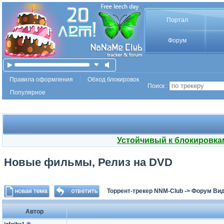
Портал
Форум
Правила оформления
Обход блокировок
Поиск :
Популярное
Устойчивый к блокировка
Новые фильмы, Релиз на DVD
Торрент-трекер NNM-Club
->
Форум Ви
Автор