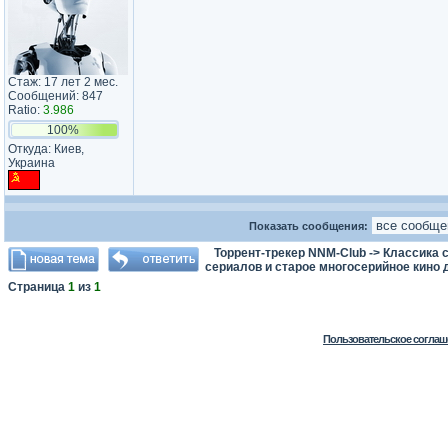
Стаж: 17 лет 2 мес.
Сообщений: 847
Ratio:
3.986
100%
Откуда: Киев,
Украина
Показать сообщения:
Торрент-трекер NNM-Club
->
Классика с
сериалов и старое многосерийное кино д
Страница
1
из
1
Пользовательское соглаш