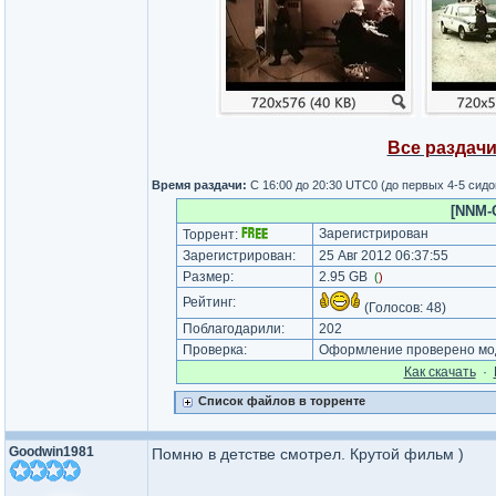
Все раздачи
Время раздачи:
С 16:00 до 20:30 UTC0 (до первых 4-5 сидо
[NNM-C
Зарегистрирован
Торрент:
Зарегистрирован:
25 Авг 2012 06:37:55
Размер:
2.95 GB
(
)
Рейтинг:
(Голосов:
48
)
Поблагодарили:
202
Проверка:
Оформление проверено моде
Как cкачать
·
Список файлов в торренте
Goodwin1981
Помню в детстве смотрел. Крутой фильм )