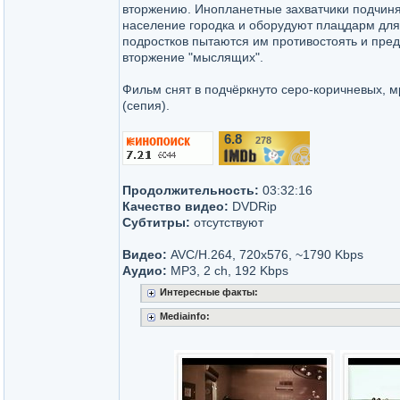
вторжению. Инопланетные захватчики подчиня
население городка и оборудуют плацдарм для
подростков пытаются им противостоять и пред
вторжение "мыслящих".
Фильм снят в подчёркнуто серо-коричневых, 
(сепия).
6.8
278
/10
Продолжительность:
03:32:16
Качество видео:
DVDRip
Субтитры:
отсутствуют
Видео:
AVC/H.264, 720x576, ~1790 Kbps
Аудио:
MР3, 2 ch, 192 Kbps
Интересные факты:
Mediainfo: