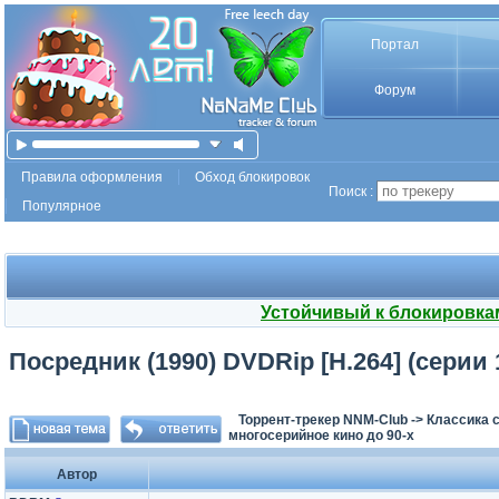
Портал
Форум
Правила оформления
Обход блокировок
Поиск :
Популярное
Устойчивый к блокировка
Посредник (1990) DVDRip [H.264] (серии 1
Торрент-трекер NNM-Club
->
Классика с
многосерийное кино до 90-х
Автор