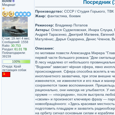
BDRM
®
Посредник (1
Меценат
Производство:
СССР / Студия Горького, ТВК
Жанр:
фантастика, боевик
Режиссер:
Владимир Потапов
Актеры:
Олеся Судзиловская, Инара Слуцка, 
Андрей Тарасенко, Дмитрий Матвеев, Евгений 
Стаж: 19 лет 4 мес.
Матулёнис, Дарья Сидорина, Денис Членов, В
Сообщений: 1558
Ratio:
30.753
Описание:
Раздал:
61.01 TB
по мотивам повести Александра Мирера "Глав
Поблагодарили:
39159
первой части большого романа "Дом скитальце
100%
В лесу недалеко от небольшого провинциальн
Откуда: Край
"Водники" зависает чёрная сфера, явно инопл
летающих собак
происхождения. Сфера способна вселять в че
инопланетного захватчика, при этом внешне ч
изменяется, не изменяется и его язык и манер
сохраняются также воспоминания. Пришельцы
рационально, они никогда не улыбаются. У ни
оружие — «посредник», после выстрела любо
«своим» и произнесет ключевую фразу — пар
новообращённого: «Здесь красивая местность»
подготовить плацдарм и захватить радиообсер
на орбиту сигнал основным силам и кораблям