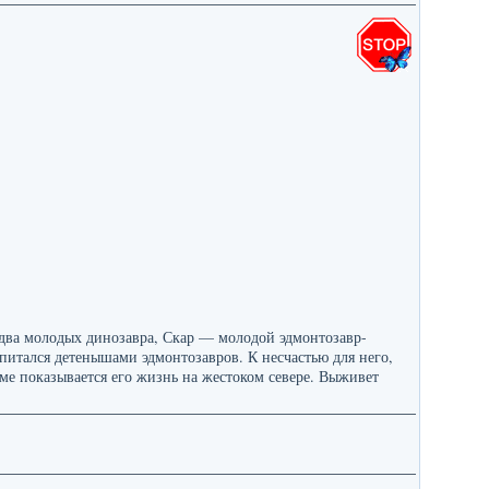
 два молодых динозавра, Скар — молодой эдмонтозавр-
питался детенышами эдмонтозавров. К несчастью для него,
ьме показывается его жизнь на жестоком севере. Выживет