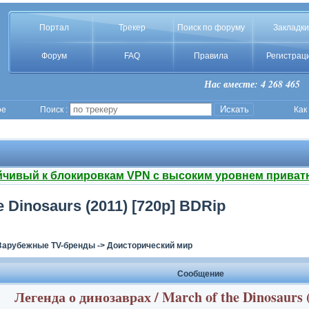
Портал
Трекер
Поиск по форуму
Закладки
Форум
FAQ
Правила
Регистрац
Нас вместе: 4 268 465
ое
Поиск :
Как
йчивый к блокировкам VPN с высоким уровнем приват
e Dinosaurs (2011) [720p] BDRip
Зарубежные TV-бренды
->
Доисторический мир
Сообщение
Легенда о динозаврах / March of the Dinosaurs