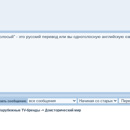
осый" - это русский перевод или вы одноголосную английскую озву
зать сообщения:
Зарубежные TV-бренды
->
Доисторический мир