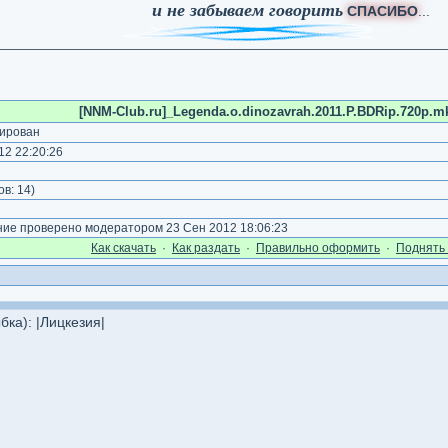
и не забываем говорить
СПАСИБО
...
[NNM-Club.ru]_Legenda.o.dinozavrah.2011.P.BDRip.720p.mk
ирован
2 22:20:26
)
ов:
14
)
е проверено модератором 23 Сен 2012 18:06:23
Как cкачать
·
Как раздать
·
Правильно оформить
·
Поднять 
ка): |Лицкезия|