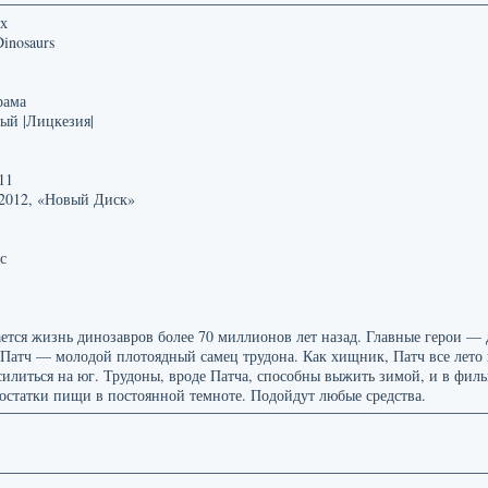
х
inosaurs
рама
ый |Лицкезия|
11
 2012, «Новый Диск»
с
ется жизнь динозавров более 70 миллионов лет назад. Главные герои —
Патч — молодой плотоядный самец трудона. Как хищник, Патч все лето 
есилиться на юг. Трудоны, вроде Патча, способны выжить зимой, и в фил
остатки пищи в постоянной темноте. Подойдут любые средства.