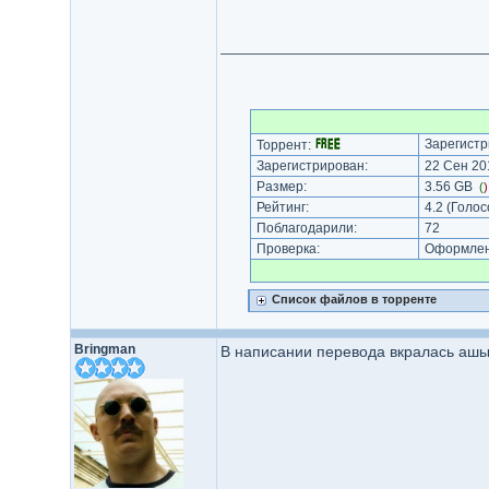
Зарегистр
Торрент:
Зарегистрирован:
22 Сен 201
Размер:
3.56 GB
(
Рейтинг:
4.2
(Голос
Поблагодарили:
72
Проверка:
Оформлени
Список файлов в торренте
Bringman
В написании перевода вкралась ашыб