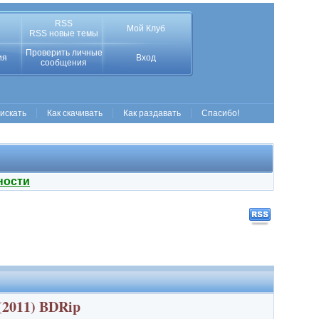
RSS
Мой Клуб
RSS новые темы
Проверить личные
ия
Вход
сообщения
 искать
Как скачивать
Как раздавать
Спасибо!
ности
 (2011) BDRip