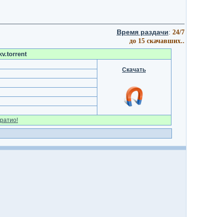
Время раздачи
:
24/7
до 15 скачавших..
v.torrent
Скачать
ратио!