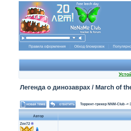
Правила оформления
Обход блокировок
Популярн
Усто
Легенда о динозаврах / March of th
Торрент-трекер NNM-Club
->
Автор
Zov72
®