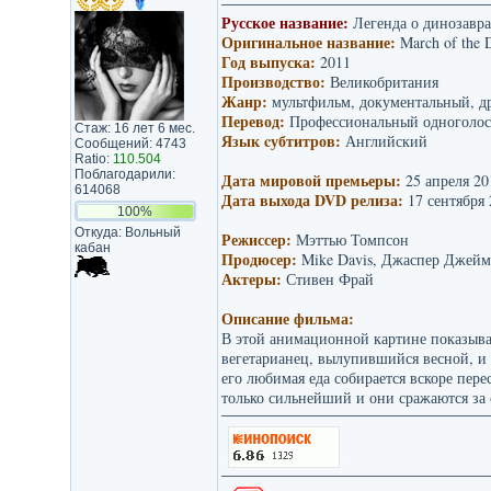
Русское название:
Легенда о динозавра
Оригинальное название:
March of the D
Год выпуска:
2011
Производство:
Великобритания
Жанр:
мультфильм, документальный, д
Перевод:
Профессиональный одноголос
Стаж: 16 лет 6 мес.
Язык cубтитров:
Английский
Сообщений: 4743
Ratio:
110.504
Поблагодарили:
Дата мировой премьеры:
25 апреля 20
614068
Дата выхода DVD релиза:
17 сентября
100%
Откуда: Вольный
Режиссер:
Мэттью Томпсон
кабан
Продюсер:
Mike Davis, Джаспер Джейм
Актеры:
Стивен Фрай
Описание фильма:
В этой анимационной картине показыва
вегетарианец, вылупившийся весной, и 
его любимая еда собирается вскоре пер
только сильнейший и они сражаются за 