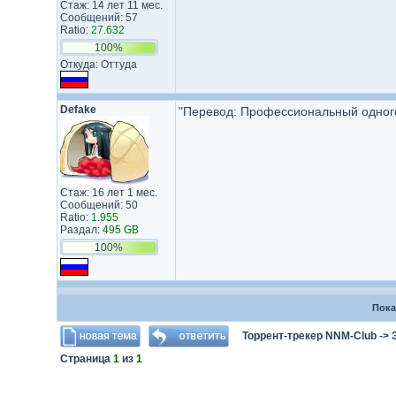
Стаж: 14 лет 11 мес.
Сообщений: 57
Ratio:
27.632
100%
Откуда: Оттуда
Defake
"Перевод: Профессиональный одногол
Стаж: 16 лет 1 мес.
Сообщений: 50
Ratio:
1.955
Раздал:
495 GB
100%
Пока
Торрент-трекер NNM-Club
->
Страница
1
из
1