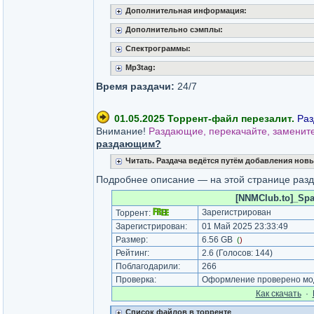
Дополнительная информация:
Дополнительно сэмплы:
Спектрограммы:
Mp3tag:
Время раздачи:
24/7
01.05.2025 Торрент-файл перезалит.
Раз
Внимание!
Раздающие, перекачайте, заменит
раздающим?
Читать. Раздача ведётся путём добавления нов
Подробнее описание — на этой странице разд
[NNMClub.to]_Spa
Зарегистрирован
Торрент:
Зарегистрирован:
01 Май 2025 23:33:49
Размер:
6.56 GB
(
)
Рейтинг:
2.6
(Голосов:
144
)
Поблагодарили:
266
Проверка:
Оформление проверено мод
Как cкачать
·
Список файлов в торренте