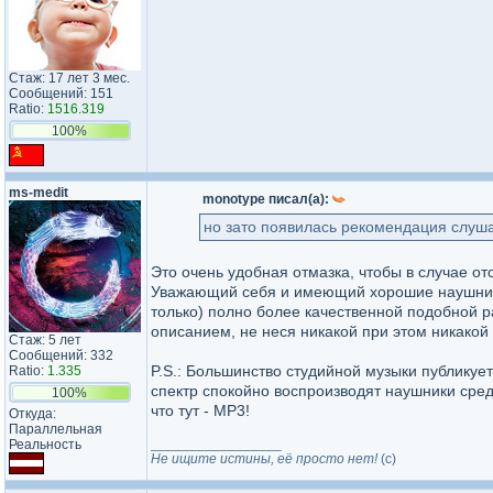
Стаж: 17 лет 3 мес.
Сообщений: 151
Ratio:
1516.319
100%
ms-medit
monotype писал(а):
но зато появилась рекомендация слуша
Это очень удобная отмазка, чтобы в случае от
Уважающий себя и имеющий хорошие наушники/к
только) полно более качественной подобной р
описанием, не неся никакой при этом никакой 
Стаж: 5 лет
Сообщений: 332
P.S.: Большинство студийной музыки публикует
Ratio:
1.335
спектр спокойно воспроизводят наушники средн
100%
что тут - MP3!
Откуда:
Параллельная
_________________
Реальность
Не ищите истины, её просто нет!
(c)