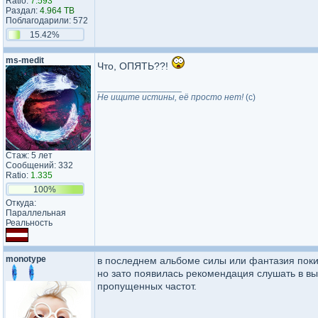
Ratio:
7.593
Раздал:
4.964 TB
Поблагодарили: 572
15.42%
ms-medit
Что, ОПЯТЬ??!
_________________
Не ищите истины, её просто нет!
(c)
Стаж: 5 лет
Сообщений: 332
Ratio:
1.335
100%
Откуда:
Параллельная
Реальность
monotype
в последнем альбоме силы или фантазия покин
но зато появилась рекомендация слушать в вы
пропущенных частот.