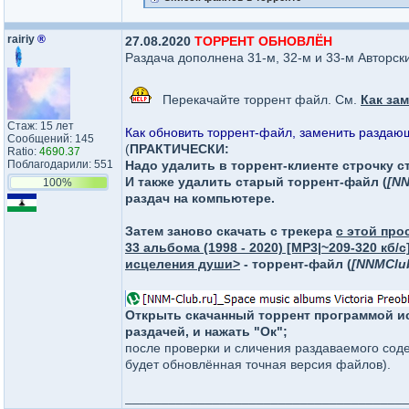
rairiy
®
27.08.2020
ТОРРЕНТ ОБНОВЛЁН
Раздача дополнена 31-м, 32-м и 33-м Авторс
Перекачайте торрент файл. См.
Как за
Стаж: 15 лет
Как обновить торрент-файл, заменить раздающ
Сообщений: 145
(
ПРАКТИЧЕСКИ:
Ratio:
4690.37
Поблагодарили: 551
Надо удалить в торрент-клиенте строчку с
И также удалить старый торрент-файл (
[NN
100%
раздач на компьютере.
Затем заново скачать с трекера
с этой про
33 альбома (1998 - 2020) [MP3|~209-320 к
исцеления души>
- торрент-файл (
[NNMClub
Открыть скачанный торрент программой ис
раздачей, и нажать "Ок";
после проверки и сличения раздаваемого соде
будет обновлённая точная версия файлов).
______________________________________