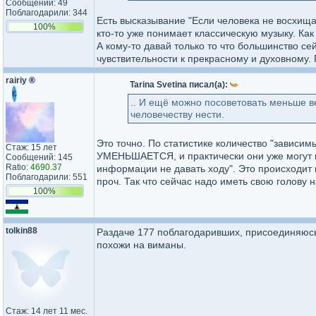
Сообщений: 49
Поблагодарили: 344
Есть высказывание "Если человека не восхищае
100%
кто-то уже понимает классическую музыку. Как
А кому-то давай только то что большинство се
чувствительности к прекрасному и духовному.
rairiy
®
Tarina Svetina писал(а):
.. И ещё можно посоветовать меньше в
человечеству нести.
Это точно. По статистике количество "зависим
Стаж: 15 лет
УМЕНЬШАЕТСЯ, и практически они уже могут пом
Сообщений: 145
Ratio:
4690.37
информации не давать ходу". Это происходит
Поблагодарили: 551
проч. Так что сейчас надо иметь свою голову н
100%
tolkin88
Раздаче 177 поблагодаривших, присоединяюсь.
похожи на виманы.
Стаж: 14 лет 11 мес.