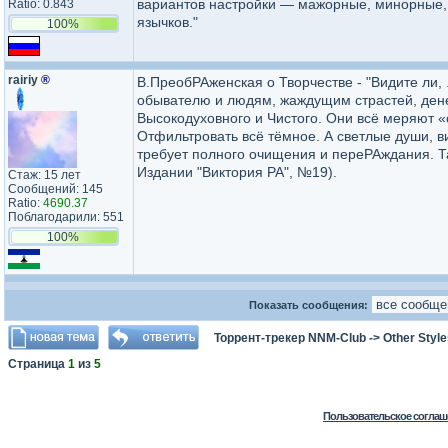
вариантов настройки — мажорные, минорные, 
Ratio: 0.843
язычков."
100%
rairiy
®
В.ПреобРАженская о Творчестве - "Видите ли,
обывателю и людям, жаждущим страстей, дене
Высокодуховного и Чистого. Они всё меряют «
Отфильтровать всё тёмное. А светлые души, в
требует полного очищения и переРАждания. Та
Издании "Виктория РА", №19).
Стаж: 15 лет
Сообщений: 145
Ratio:
4690.37
Поблагодарили: 551
100%
Показать сообщения:
Торрент-трекер NNM-Club
->
Other Styl
Страница
1
из
5
Пользовательское соглаш