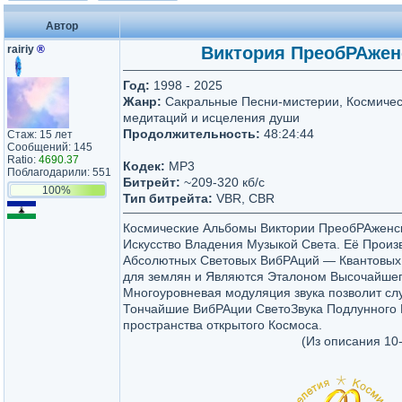
Автор
rairiy
®
Виктория ПреобРАженск
Год:
1998 - 2025
Жанр:
Сакральные Песни-мистерии, Космичес
медитаций и исцеления души
Продолжительность:
48:24:44
Стаж: 15 лет
Сообщений: 145
Ratio:
4690.37
Кодек:
MP3
Поблагодарили: 551
Битрейт:
~209-320 кб/с
100%
Тип битрейта:
VBR, CBR
Космические Альбомы Виктории ПреобРАженс
Искусство Владения Музыкой Света. Её Произ
Абсолютных Световых ВибРАций — Квантовых
для землян и Являются Эталоном Высочайшег
Многоуровневая модуляция звука позволит сл
Тончайшие ВибРАции СветоЗвука Подлунного 
пространства открытого Космоса.
(Из описания 10