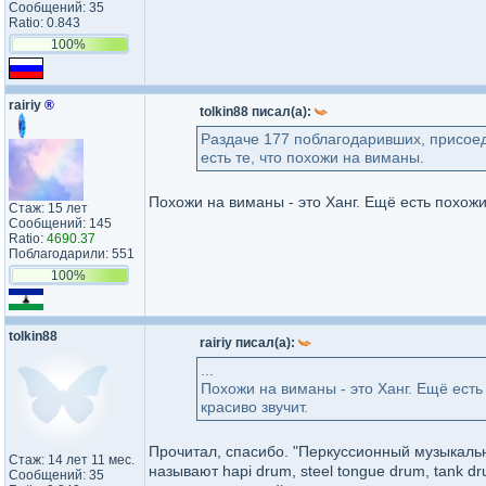
Сообщений: 35
Ratio: 0.843
100%
rairiy
®
tolkin88 писал(а):
Раздаче 177 поблагодаривших, присое
есть те, что похожи на виманы.
Похожи на виманы - это Ханг. Ещё есть похожий
Стаж: 15 лет
Сообщений: 145
Ratio:
4690.37
Поблагодарили: 551
100%
tolkin88
rairiy писал(а):
...
Похожи на виманы - это Ханг. Ещё есть
красиво звучит.
Прочитал, спасибо. "Перкуссионный музыкаль
Стаж: 14 лет 11 мес.
называют hapi drum, steel tongue drum, tank 
Сообщений: 35