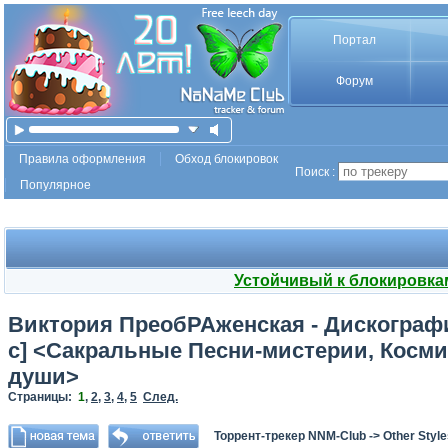
Портал
Форум
Правила оформления
Обход блокировок
Поиск :
Популярное
Устойчивый к блокировка
Виктория ПреобРАженская - Дискография 
с] <Сакральные Песни-мистерии, Косм
души>
Страницы:
1
,
2
,
3
,
4
,
5
След.
Торрент-трекер NNM-Club
->
Other Styl