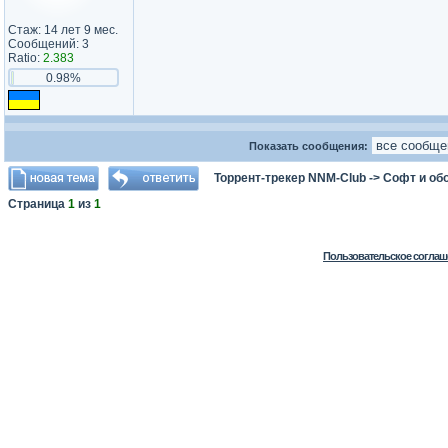
Стаж: 14 лет 9 мес.
Сообщений: 3
Ratio:
2.383
0.98%
Показать сообщения:
Торрент-трекер NNM-Club
->
Софт и об
Страница
1
из
1
Пользовательское соглаш