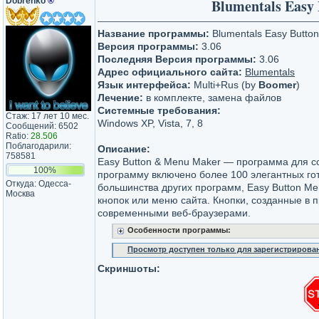
Dobrenko
®
Blumentals Easy
Название программы:
Blumentals Easy Butto
Версия программы:
3.06
Последняя Версия программы:
3.06
Адрес официального сайта:
Blumentals
Язык интерфейса:
Multi+Rus (by
Boomer
)
Лечение:
в комплекте, замена файлов
Системные требования:
Стаж: 17 лет 10 мес.
Windows XP, Vista, 7, 8
Сообщений: 6502
Ratio:
28.506
Поблагодарили:
Описание:
758581
Easy Button & Menu Maker — программа для с
100%
программу включено более 100 элегантных гот
Откуда: Одесса-
большинства других программ, Easy Button M
Москва
кнопок или меню сайта. Кнопки, созданные в
современными веб-браузерами.
Особенности программы:
Просмотр доступен только для зарегистрирова
Скриншоты: