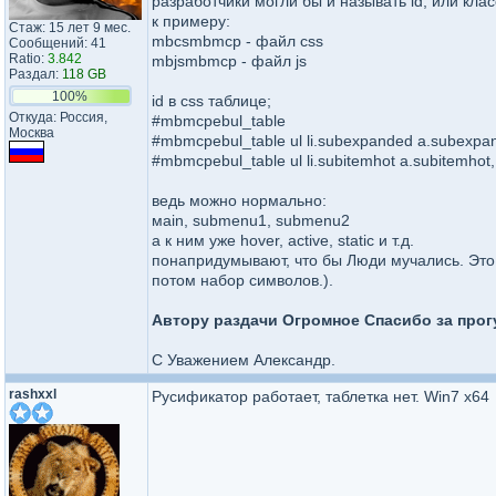
разработчики могли бы и называть id, или кла
к примеру:
Стаж: 15 лет 9 мес.
mbcsmbmcp - файл css
Сообщений: 41
Ratio:
3.842
mbjsmbmcp - файл js
Раздал:
118 GB
100%
id в css таблице;
Откуда: Россия,
#mbmcpebul_table
Москва
#mbmcpebul_table ul li.subexpanded a.subexpa
#mbmcpebul_table ul li.subitemhot a.subitemhot,
ведь можно нормально:
мain, submenu1, submenu2
а к ним уже hover, active, static и т.д.
понапридумывают, что бы Люди мучались. Это 
потом набор символов.).
Автору раздачи Огромное Спасибо за прогу
С Уважением Александр.
rashxxl
Русификатор работает, таблетка нет. Win7 x64