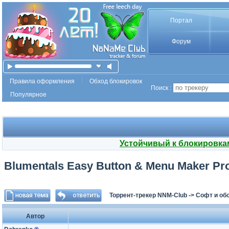
Портал
Форум
Правила оформления
Обход блокировок
Поиск :
Популярное
Устойчивый к блокировка
Blumentals Easy Button & Menu Maker Pro
Торрент-трекер NNM-Club
->
Софт и об
Автор