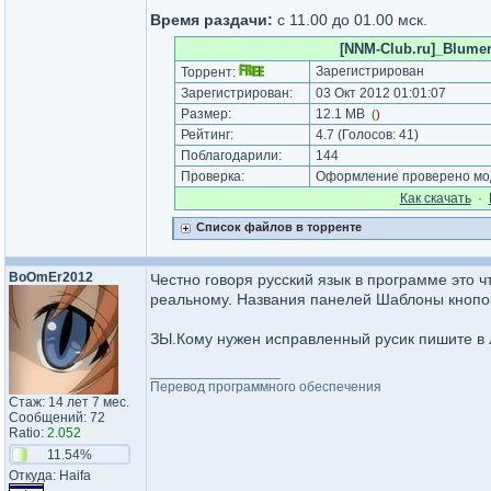
Время раздачи:
c 11.00 до 01.00 мск.
[NNM-Club.ru]_Blument
Зарегистрирован
Торрент:
Зарегистрирован:
03 Окт 2012 01:01:07
Размер:
12.1 MB
(
)
Рейтинг:
4.7
(Голосов:
41
)
Поблагодарили:
144
Проверка:
Оформление проверено моде
Как cкачать
·
Список файлов в торренте
BoOmEr2012
Честно говоря русский язык в программе это 
реальному. Названия панелей Шаблоны кнопо
ЗЫ.Кому нужен исправленный русик пишите в 
_________________
Перевод программного обеспечения
Стаж: 14 лет 7 мес.
Сообщений: 72
Ratio:
2.052
11.54%
Откуда: Haifa