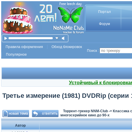
Портал
Форум
Правила оформления
Обход блокировок
Поиск :
Популярное
Устойчивый к блокировка
Третье измерение (1981) DVDRip (серии 1
Торрент-трекер NNM-Club
->
Классика с
многосерийное кино до 90-х
Автор