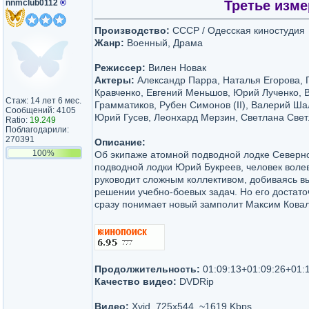
nnmclub0112
®
Третье измер
Производство:
СССР / Одесская киностудия
Жанр:
Военный, Драма
Режиссер:
Вилен Новак
Актеры:
Александр Парра, Наталья Егорова,
Кравченко, Евгений Меньшов, Юрий Лученко, 
Стаж: 14 лет 6 мес.
Грамматиков, Рубен Симонов (II), Валерий Ш
Сообщений: 4105
Юрий Гусев, Леонхард Мерзин, Светлана Све
Ratio:
19.249
Поблагодарили:
270391
Описание:
100%
Об экипаже атомной подводной лодке Северн
подводной лодки Юрий Букреев, человек воле
руководит сложным коллективом, добиваясь вы
решении учебно-боевых задач. Но его достато
сразу понимает новый замполит Максим Ковал
Продолжительность:
01:09:13+01:09:26+01:
Качество видео:
DVDRip
Видео:
Xvid, 725x544, ~1619 Kbps