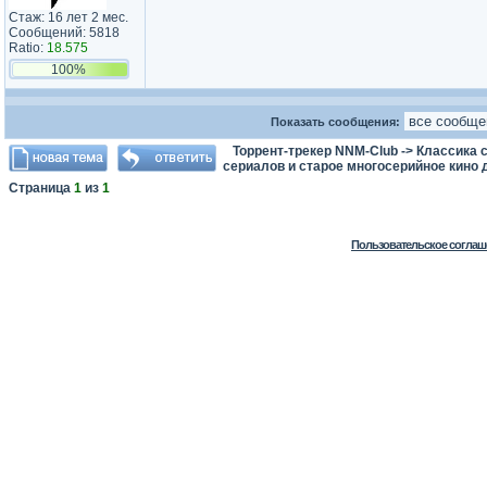
Стаж: 16 лет 2 мес.
Сообщений: 5818
Ratio:
18.575
100%
Показать сообщения:
Торрент-трекер NNM-Club
->
Классика с
сериалов и старое многосерийное кино д
Страница
1
из
1
Пользовательское соглаш