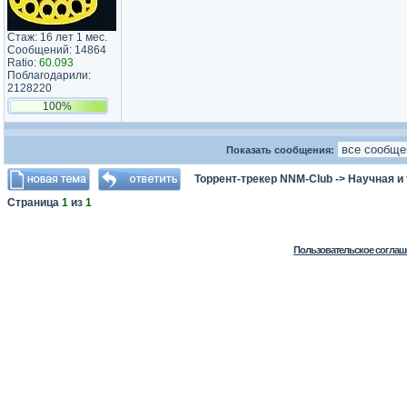
Стаж: 16 лет 1 мес.
Сообщений: 14864
Ratio:
60.093
Поблагодарили:
2128220
100%
Показать сообщения:
Торрент-трекер NNM-Club
->
Научная и
Страница
1
из
1
Пользовательское соглаш