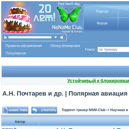
Портал
Форум
Правила оформления
Обход блокировок
Поиск :
Популярное
Устойчивый к блокировка
А.Н. Почтарев и др. | Полярная авиация Р
Торрент-трекер NNM-Club
->
Научная и
Автор