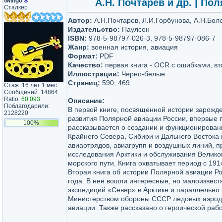
twingo
®
А.Н. Почтарев и др. | Пол
Сталкер
Автор:
А.Н.Почтарев, Л.И.Горбунова, А.Н.Бол
Издательство:
Паулсен
ISBN:
978-5-98797-026-3, 978-5-98797-086-7
Жанр:
военная история, авиация
Формат:
PDF
Качество:
первая книга - OCR с ошибками, вт
Иллюстрации:
Черно-белые
Страниц:
590, 469
Стаж: 16 лет 1 мес.
Сообщений: 14864
Ratio:
60.093
Описание:
Поблагодарили:
В первой книге, посвященной истории зарожде
2128220
развития Полярной авиации России, впервые 
100%
рассказывается о создании и функционирован
Крайнего Севера, Сибири и Дальнего Востока
авиаотрядов, авиагрупп и воздушных линий, 
исследования Арктики и обслуживания Велико
морского пути. Книга охватывает период с 1914
Вторая книга об истории Полярной авиации Р
года. В неё вошли интересные, но малоизвес
экспедиций «Север» в Арктике и параллельно
Министерством обороны СССР ледовых аэродр
авиации. Также рассказано о героической рабо