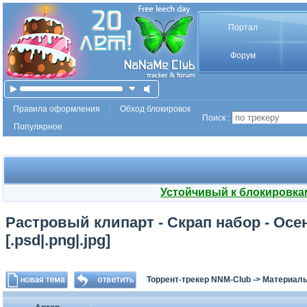
Портал
Форум
Правила оформления
Обход блокировок
Поиск :
Популярное
Устойчивый к блокировка
Растровый клипарт - Скрап набор - Осен
[.psd|.png|.jpg]
Торрент-трекер NNM-Club
->
Материалы