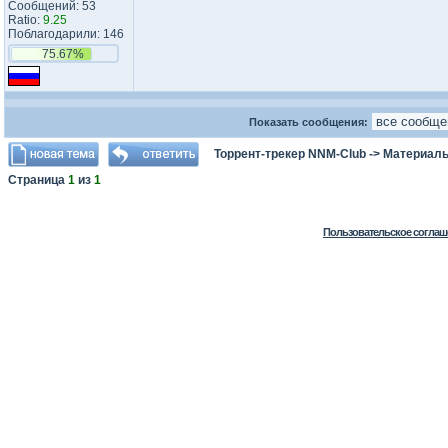
Сообщений: 53
Ratio:
9.25
Поблагодарили: 146
75.67%
Показать сообщения:
Торрент-трекер NNM-Club
->
Материалы
Страница
1
из
1
Пользовательское соглаш