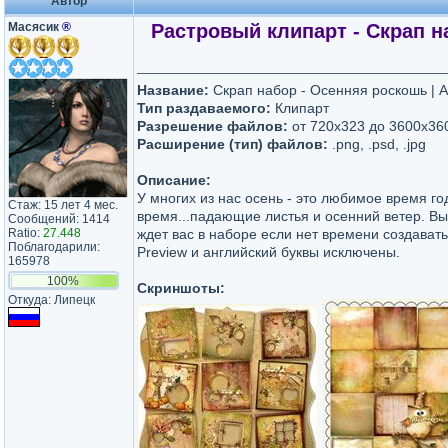
Автор
Масясик
®
Растровый клипарт - Скрап на
Название:
Скрап набор - Осенняя роскошь | Au
Тип раздаваемого:
Клипарт
Разрешение файлов:
от 720х323 до 3600х36
Расширение (тип) файлов:
.png, .psd, .jpg
Описание:
У многих из нас осень - это любимое время го
Стаж: 15 лет 4 мес.
время...падающие листья и осенний ветер. Вы
Сообщений: 1414
Ratio:
27.448
ждет вас в наборе если нет времени создават
Поблагодарили:
Preview и английский буквы исключены.
165978
100%
Скриншоты:
Откуда: Липецк