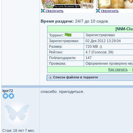
Время раздачи:
24/7 до 10 сидов.
[NNM-Club
Зарегистрирован
Торрент:
Зарегистрирован:
02 Дек 2012 13:29:04
Размер:
720 MB
(
)
Рейтинг:
4.7
(Голосов:
39
)
Поблагодарили:
147
Проверка:
Оформление проверено мод
Как cкачать
·
Список файлов в торренте
Igor72
спасибо. пригодиться.
Стаж: 18 лет 7 мес.