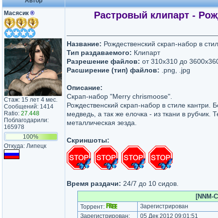
Автор
Масясик
®
Растровый клипарт - Рожд
Название:
Рождественский скрап-набор в стиле
Тип раздаваемого:
Клипарт
Разрешение файлов:
от 310х310 до 3600х36
Расширение (тип) файлов:
.png, .jpg
Описание:
Скрап-набор "Merry chrismoose".
Стаж: 15 лет 4 мес.
Рождественский скрап-набор в стиле кантри. Б
Сообщений: 1414
Ratio:
27.448
медведь, а так же елочка - из ткани в рубчик.
Поблагодарили:
металлическая зезда.
165978
100%
Скриншоты:
Откуда: Липецк
Время раздачи:
24/7 до 10 сидов.
[NNM-C
Зарегистрирован
Торрент:
Зарегистрирован:
05 Дек 2012 09:01:51