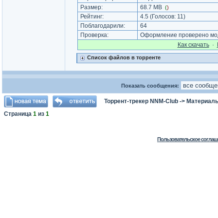
Размер:
68.7 MB
(
)
Рейтинг:
4.5
(Голосов:
11
)
Поблагодарили:
64
Проверка:
Оформление проверено мод
Как cкачать
·
Список файлов в торренте
Показать сообщения:
Торрент-трекер NNM-Club
->
Материалы
Страница
1
из
1
Пользовательское соглаш