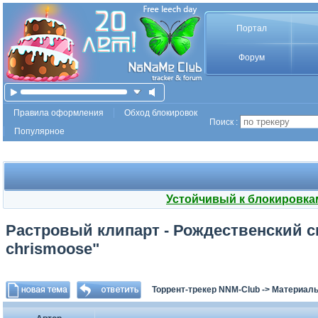
Портал
Форум
Правила оформления
Обход блокировок
Поиск :
Популярное
Устойчивый к блокировка
Растровый клипарт - Рождественский ск
chrismoose"
Торрент-трекер NNM-Club
->
Материалы