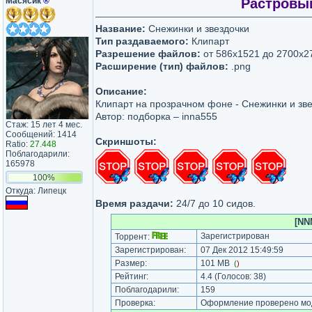
Масясик
®
Растровый
Название:
Снежинки и звездочки
Тип раздаваемого:
Клипарт
Разрешение файлов:
от 586х1521 до 2700х2
Расширение (тип) файлов:
.png
Описание:
Клипарт на прозрачном фоне - Снежинки и зве
Автор: подборка – inna555
Стаж: 15 лет 4 мес.
Сообщений: 1414
Скриншоты:
Ratio:
27.448
Поблагодарили:
165978
100%
Откуда: Липецк
Время раздачи:
24/7 до 10 сидов.
[NN
Зарегистрирован
Торрент:
Зарегистрирован:
07 Дек 2012 15:49:59
Размер:
101 MB
(
)
Рейтинг:
4.4
(Голосов:
38
)
Поблагодарили:
159
Проверка:
Оформление проверено мод