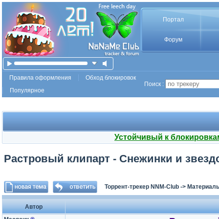
Портал
Форум
Правила оформления
Обход блокировок
Поиск :
Популярное
Устойчивый к блокировка
Растровый клипарт - Снежинки и звезд
Торрент-трекер NNM-Club
->
Материалы
Автор