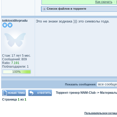
Как cкачать
·
Список файлов в торренте
totktosid​itvprudu​
Это не знаки зодиака ))) это символы года.
Стаж: 17 лет 5 мес.
Сообщений: 809
Ratio:
7.191
Поблагодарили: 1
100%
Показать сообщения:
Торрент-трекер NNM-Club
->
Материалы
Страница
1
из
1
Пользовательское соглаш