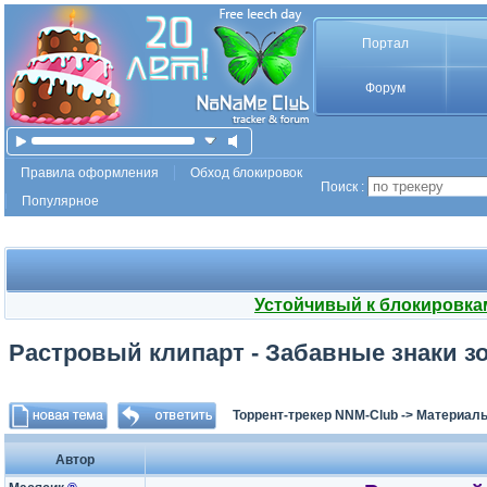
Портал
Форум
Правила оформления
Обход блокировок
Поиск :
Популярное
Устойчивый к блокировка
Растровый клипарт - Забавные знаки з
Торрент-трекер NNM-Club
->
Материалы
Автор