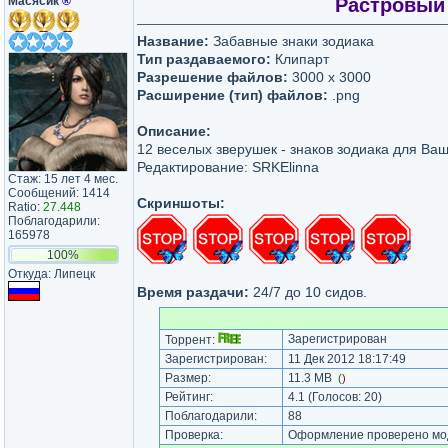
Масясик
®
Растровый 
Название:
Забавные знаки зодиака
Тип раздаваемого:
Клипарт
Разрешение файлов:
3000 x 3000
Расширение (тип) файлов:
.png
Описание:
12 веселых зверушек - знаков зодиака для Ваш
Редактирование: SRKElinna
Стаж: 15 лет 4 мес.
Сообщений: 1414
Скриншоты:
Ratio:
27.448
Поблагодарили:
165978
100%
Откуда: Липецк
Время раздачи:
24/7 до 10 сидов.
Зарегистрирован
Торрент:
Зарегистрирован:
11 Дек 2012 18:17:49
Размер:
11.3 MB
(
)
Рейтинг:
4.1
(Голосов:
20
)
Поблагодарили:
88
Проверка:
Оформление проверено моде