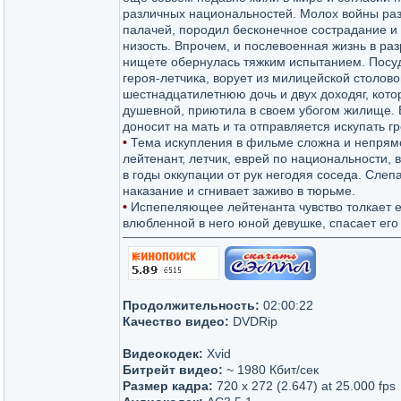
различных национальностей. Молох войны раз
палачей, породил бесконечное сострадание и
низость. Впрочем, и послевоенная жизнь в раз
нищете обернулась тяжким испытанием. Посу
героя-летчика, ворует из милицейской столово
шестнадцатилетнюю дочь и двух доходяг, кото
душевной, приютила в своем убогом жилище.
доносит на мать и та отправляется искупать гр
•
Тема искупления в фильме сложна и непрям
лейтенант, летчик, еврей по национальности, 
в годы оккупации от рук негодяя соседа. Сл
наказание и сгнивает заживо в тюрьме.
•
Испепеляющее лейтенанта чувство толкает ег
влюбленной в него юной девушке, спасает его 
Продолжительность:
02:00:22
Качество видео:
DVDRip
Видеокодек:
Xvid
Битрейт видео:
~ 1980 Кбит/сек
Размер кадра:
720 x 272 (2.647) at 25.000 fps