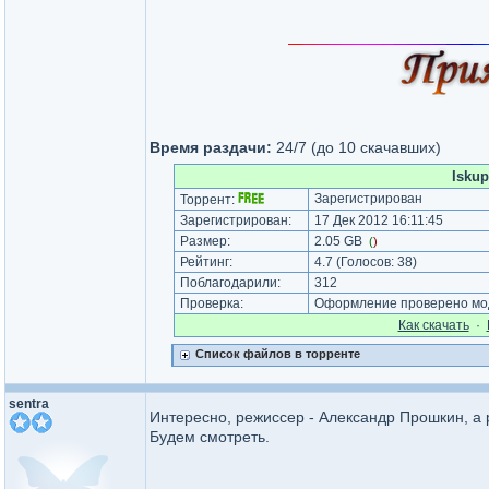
Время раздачи:
24/7 (до 10 скачавших)
Iskup
Зарегистрирован
Торрент:
Зарегистрирован:
17 Дек 2012 16:11:45
Размер:
2.05 GB
(
)
Рейтинг:
4.7
(Голосов:
38
)
Поблагодарили:
312
Проверка:
Оформление проверено мод
Как cкачать
·
Список файлов в торренте
sentra
Интересно, режиссер - Александр Прошкин, а 
Будем смотреть.