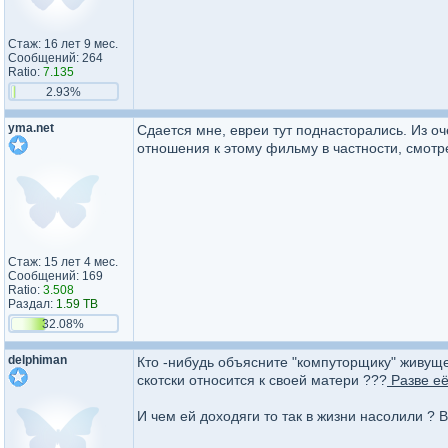
Стаж: 16 лет 9 мес.
Сообщений: 264
Ratio:
7.135
2.93%
yma.net
Сдается мне, евреи тут поднасторались. Из о
отношения к этому фильму в частности, смотр
Стаж: 15 лет 4 мес.
Сообщений: 169
Ratio:
3.508
Раздал:
1.59 TB
32.08%
delphiman
Кто -нибудь объясните "компуторщику" живуще
скотски относится к своей матери ???
Разве е
И чем ей доходяги то так в жизни насолили ? 
_________________