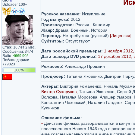
GIU
®
Иск
Uploader 100+
Русское название:
Искупление
Год выпуска:
2012
Производство:
Россия | Киномир
Жанр:
Драма, Военный, История
Перевод:
Не требуется (русский)
[Лицензия]
Субтитры:
Отсутствуют
Стаж: 16 лет 2 мес.
Дата российской премьеры:
1 ноября 2012,
Сообщений: 3474
Ratio:
4669.905
Дата выхода DVD релиза:
17 декабря 2012,
Поблагодарили:
779823
Режиссер:
Александр Прошкин
100%
Продюсер:
Татьяна Яковенко, Дмитрий Пирку
Актеры:
Виктория Романенко, Риналь Мухаме
Виктор Сухоруков
, Татьяна Яковенко, Сергей 
Волкова, Наталья Морозова, Алишер Умаров, 
Константин Чеховский, Наталия Гандзюк, Серг
Куличков
Описание фильма:
•
Действие фильма разворачивается в канун п
послевоенного Нового 1946 года в разоренном
еще совсем недавно жили в мире и согласии 