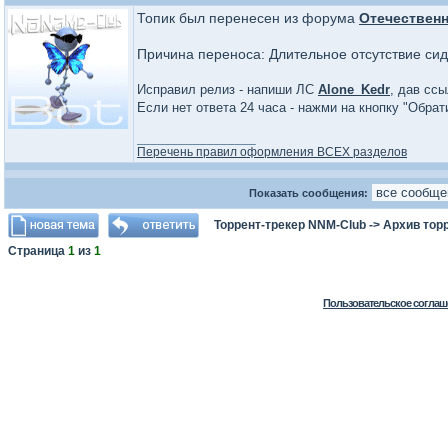
Топик был перенесен из форума
Отечествен
Причина переноса: Длительное отсутствие сид
Исправил релиз - напиши ЛС
Alone_Kedr
, дав ссы
Если нет ответа 24 часа - нажми на кнопку "Обра
_________________
Перечень правил оформления ВСЕХ разделов
Показать сообщения:
Торрент-трекер NNM-Club
->
Архив тор
Страница
1
из
1
Пользовательское соглаш