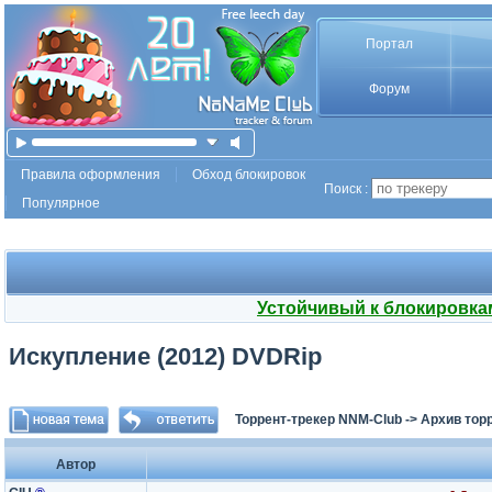
Портал
Форум
Правила оформления
Обход блокировок
Поиск :
Популярное
Устойчивый к блокировка
Искупление (2012) DVDRip
Торрент-трекер NNM-Club
->
Архив тор
Автор