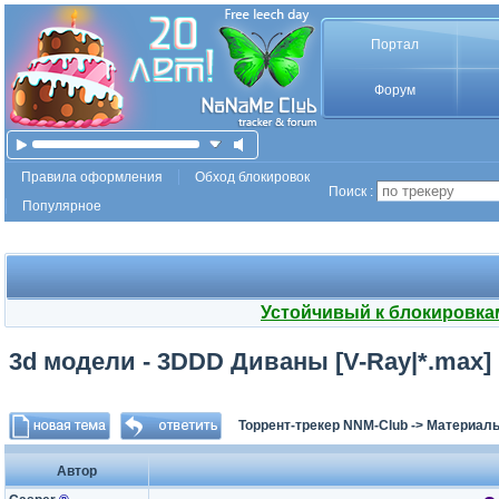
Портал
Форум
Правила оформления
Обход блокировок
Поиск :
Популярное
Устойчивый к блокировка
3d модели - 3DDD Диваны [V-Ray|*.max]
Торрент-трекер NNM-Club
->
Материалы
Автор