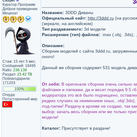
Casper
®
3
Куратор Программ
Доброе привидение
Название:
3DDD Диваны
Меценат
Официальный сайт:
http://3ddd.ru
(на русско
(зеркало, на английском)
Тип раздаваемого:
3d модели
Расширение (тип) файлов:
.max (.obj; .3ds); .
Описание:
Сборник моделей с сайта 3ddd.ru, загруженн
оного!
Стаж: 15 лет 5 мес.
Сообщений: 18495
Данный же сборник содержит 531 модель дива
Ratio:
236.138
Раздал:
15.42 TB
Поблагодарили:
171203
От себя:
В оригинале сборник очень сильно 
100%
файлами и папками, да и весит порядка 9.5 гб
Откуда:
модератора это всё было подчищено, оставлен
Потусторонний мир
редких случаях за неимением оных, .obj/.3ds),
под-папки! Раздачу в архиве не создаю, так к
выбор: качать весь сборник или же только пр
модели!
Каталог:
Присутствует в раздаче!