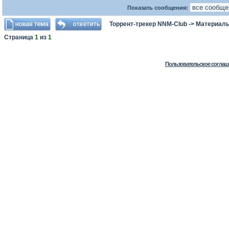
Показать сообщения:
Торрент-трекер NNM-Club
->
Материалы
Страница
1
из
1
Пользовательское соглаш