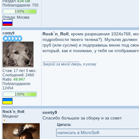
Раздал:
634 GB
Поблагодарили: 755
100%
Откуда: Москва
conty9
Rock`n_Roll
, кроме разрешения 1024х768, мож
подробности твоего телека?). Мультик должен 
груб (или суслик) и подправишь меню под свои
который, как я понимаю, у тебя не отображаетс
_________________
Закрой за мной дверь, я ухожу.
Стаж: 17 лет 5 мес.
Сообщений: 2460
Ratio:
49.947
Поблагодарили:
12454
100%
Rock`n_Roll
conty9
Меценат
Спасибо большое за сборку и за совет
Цитата:
написать в MicroSoft