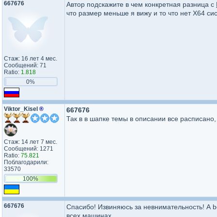
667676
Автор подскажите в чем конкретная разница с
что размер меньше я вижу и то что нет X64 с
Стаж: 16 лет 4 мес.
Сообщений: 71
Ratio:
1.818
0%
Viktor_Kisel
®
667676
Так в в шапке темы в описании все расписано
Стаж: 14 лет 7 мес.
Сообщений: 1271
Ratio:
75.821
Поблагодарили:
33570
100%
667676
Спасибо! Извиняюсь за невнимательность! А b
всех машинах