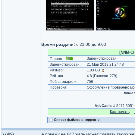
Время раздачи:
с 23:00 до 9:00
[NNM-Cl
Зарегистрирован
Торрент:
Зарегистрирован:
21 Май 2013 21:24:48
Размер:
1.83 GB
(
)
Рейтинг:
4.8
(Голосов:
279
)
Поблагодарили:
756
Проверка:
Оформление проверено мод
Кошел
AdvCash:
U 5471 3051 0
Как cкачать
·
Список файлов в торренте
vyurov
А почему не 64? жаль может сделать такую же