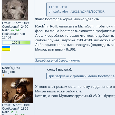
title 2k10
chainloader /2K10/WINPE/BOOTMGR
Файл bootmgr в корне можно удалить.
Стаж: 17 лет 5 мес.
Rock`n_Roll
, написать в MicroSoft, чтобы он
Сообщений: 2460
Ratio:
49.947
флешки меню bootmgr включается графический
Поблагодарили:
А если серьёзно, то разве что можно добавить
12454
любом случае, загрузка 7х86/8х86 возможна ис
100%
Либо ориентироваться наощупь (подождать загр
Микра, или вниз - 8х86).
_________________
Закрой за мной дверь, я ухожу.
Rock`n_Roll
conty9 писал(а):
Меценат
При загрузке с флешки меню bootmgr 
У меня этот режим есть, почему тогда ничего 
Микра ваша тоже работала.
Кстати, а ваш Мультизагрузочный v3.0.1 будет
Стаж: 15 лет 9 мес.
Сообщений: 1895
Ratio:
2.31