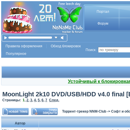
Портал
Форум
Правила оформления
Обход блокировок
Поиск :
Популярное
Устойчивый к блокировка
MoonLight 2k10 DVD/USB/HDD v4.0 final [
Страницы:
1
,
2
,
3
,
4
,
5
,
6
,
7
След.
Торрент-трекер NNM-Club
->
Софт и об
Автор