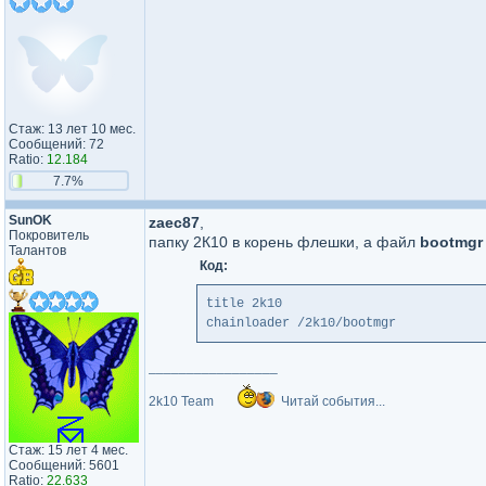
Стаж: 13 лет 10 мес.
Сообщений: 72
Ratio:
12.184
7.7%
SunOK
zaec87
,
Покровитель
папку 2К10 в корень флешки, а файл
bootmgr
Талантов
Код:
title 2k10
chainloader /2k10/bootmgr
_________________
2k10 Team
Читай события...
Стаж: 15 лет 4 мес.
Сообщений: 5601
Ratio:
22.633