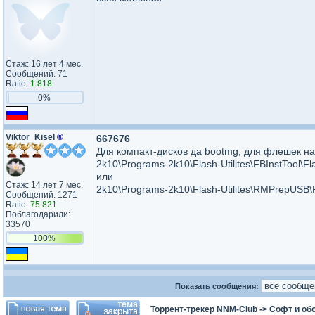
Стаж: 16 лет 4 мес.
Сообщений: 71
Ratio:
1.818
0%
Viktor_Kisel
®
667676
Для компакт-дисков да bootmg, для флешек н
2k10\Programs-2k10\Flash-Utilites\FBInstTool\
или
Стаж: 14 лет 7 мес.
2k10\Programs-2k10\Flash-Utilites\RMPrepUSB
Сообщений: 1271
Ratio:
75.821
Поблагодарили:
33570
100%
Показать сообщения:
Торрент-трекер NNM-Club
->
Софт и об