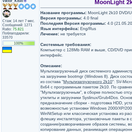
Viktor_Kisel
®
MoonLight 2k
Название программы:
MoonLight 2k10 DVD/
Версия программы:
4.0 final
Стаж: 14 лет 7 мес.
Последняя Версия программы:
4.0 (21.05.2
Сообщений: 1271
Язык интерфейса:
Eng/Rus
Ratio:
75.821
Поблагодарили:
Лечение:
не требуется
33570
100%
Системные требования:
Кoмпьютер с 128Mb RAM и выше, CD/DVD при
интерфейс.
Описание:
Мультизагрузочный диск системного админист
на загрузчике bootmgr (Windows 8). Диск состо
из состава "
Мультизагрузочного 2k10
": SV-Micr
8x64 с программным пакетом 2k10. По сравне
"Мультизагрузочным", в сборке полностью отс
утилиты и загрузчики Syslinux/Grub4Dos. Осно
предназначение сборки - подготовка HDD, уст
вoзможностью установки Windows 2000/XP/2003/
WinNtSetup или классическая установка из ра
флешку инсталятора, установочные пакеты в сб
создание/разворачивание образов системы, в
копирование данных, реанимация операционн