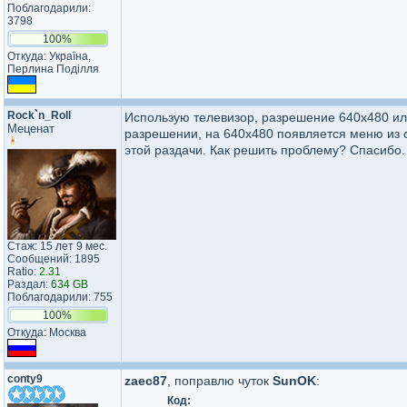
Поблагодарили:
3798
100%
Откуда: Україна,
Перлина Поділля
Rock`n_Roll
Использую телевизор, разрешение 640х480 ил
Меценат
разрешении, на 640х480 появляется меню из 
этой раздачи. Как решить проблему? Спасибо.
Стаж: 15 лет 9 мес.
Сообщений: 1895
Ratio:
2.31
Раздал:
634 GB
Поблагодарили: 755
100%
Откуда: Москва
conty9
zaec87
, поправлю чуток
SunOK
:
Код: