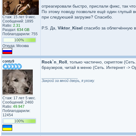
отреагировали быстро, прислали фикс, так что
По этому поводу позвольте ещё один глупый во
при следуюшей загрузке? Спасибо.
Стаж: 15 лет 9 мес.
Сообщений: 1895
Ratio:
2.31
P.S. Да,
Viktor_Kisel
спасибо за облегчённую в
Раздал:
634 GB
Поблагодарили: 755
100%
Откуда: Москва
conty9
Rock`n_Roll
, только частично, скриптом (Сет
браузеров, читай в меню (Сеть. Интернет -> Op
_________________
Закрой за мной дверь, я ухожу.
Стаж: 17 лет 5 мес.
Сообщений: 2460
Ratio:
49.947
Поблагодарили:
12454
100%