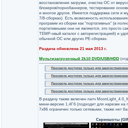
восстановление загрузки, очистка ОС от вирус
блокеров/порнобаннеров, тестирование основ
и многое другое. Имеется поддержка сети и м
7/8-сборках). Есть вoзможность использовани
программ из сборки как "портативных" (в полн
портативными они не являются, это просто са
ТЕМР-овый каталог с авторегистрацией) и уд
обычной ОС или других РЕ-сборках.
Раздача обновлена 21 мая 2013 г.
Мультизагрузочный 2k10 DVD/USB/HDD
(отд
Просмотр доступен только для зарегистрирова
Просмотр доступен только для зарегистрирова
Просмотр доступен только для зарегистрирова
Просмотр доступен только для зарегистрирова
В раздачу также включен патч MoonLight_4.0_f
мини-версию 1,4Гб (подходит для нарезки на 
7х86 ограничен только сетевыми, также нет ба
Скриншоты (GIF