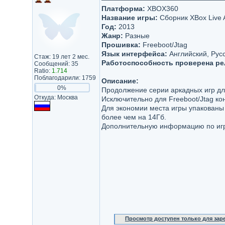
Платформа:
XBOX360
Название игры:
Сборник XBox Live 
Год:
2013
Жанр:
Разные
Прошивка:
Freeboot/Jtag
Язык интерфейса:
Английский, Рус
Стаж: 19 лет 2 мес.
Работоспособность проверена ре
Сообщений: 35
Ratio:
1.714
Поблагодарили: 1759
Описание:
0%
Продолжение серии аркадных игр дл
Откуда: Москва
Исключительно для Freeboot/Jtag ко
Для экономии места игры упакованы
более чем на 14Гб.
Дополнительную информацию по игр
Просмотр доступен только для за