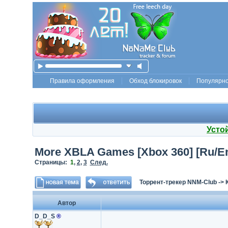
Правила оформления
Обход блокировок
Популярн
Усто
More XBLA Games [Xbox 360] [Ru/En]
Страницы:
1
,
2
,
3
След.
Торрент-трекер NNM-Club
->
Автор
D_D_S
®