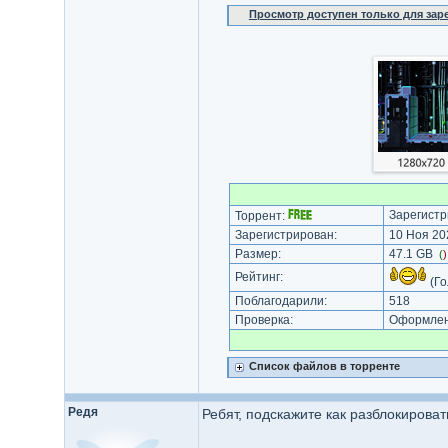
Просмотр доступен только для за
Зарегистр
Торрент:
Зарегистрирован:
10 Ноя 202
Размер:
47.1 GB
(
Рейтинг:
(Го
Поблагодарили:
518
Проверка:
Оформлени
Список файлов в торренте
Редя
Ребят, подскажите как разблокирова