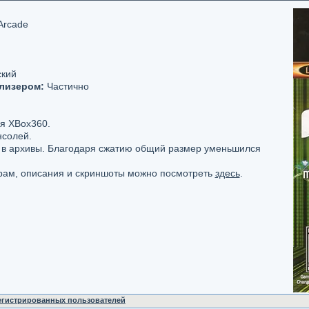
Arcade
ский
лизером:
Частично
я XBox360.
нсолей.
 в архивы. Благодаря сжатию общий размер уменьшился
ам, описания и скриншоты можно посмотреть
здесь
.
регистрированных пользователей