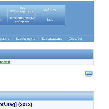
RSS
Мой Клуб
RSS новые темы
Проверить личные
ия
Вход
сообщения
 искать
Как скачивать
Как раздавать
Спасибо!
ности
t/Jtag] (2013)