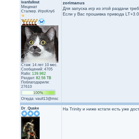
ivanfallout
zorimanus
Меценат
Для запуска игр из этой раздачи тр
Сталкер. ИгроКлуб
Если у Вас прошивка привода LT+3.0
Стаж: 14 лет 10 мес.
Сообщений: 4705
Ratio:
139.982
Раздал:
82.56 TB
Поблагодарили:
27610
100%
Откуда: vault13@msc
Dr_Quake
На Trinity и ниже кстати есть уже д