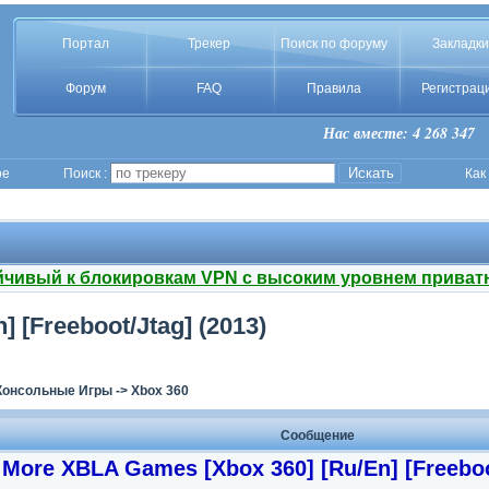
Портал
Трекер
Поиск по форуму
Закладки
Форум
FAQ
Правила
Регистрац
Нас вместе: 4 268 347
ое
Поиск :
Как
йчивый к блокировкам VPN с высоким уровнем приват
 [Freeboot/Jtag] (2013)
Консольные Игры
->
Xbox 360
Сообщение
More XBLA Games [Xbox 360] [Ru/En] [Freeboo