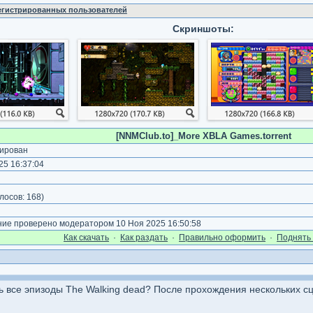
регистрированных пользователей
Скриншоты:
[NNMClub.to]_More XBLA Games.torrent
ирован
5 16:37:04
)
лосов:
168
)
е проверено модератором 10 Ноя 2025 16:50:58
Как cкачать
·
Как раздать
·
Правильно оформить
·
Поднять 
ть все эпизоды The Walking dead? После прохождения нескольких сц