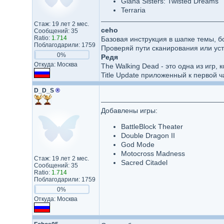
Giana Sisters: Twisted Dreams
Terraria
Стаж: 19 лет 2 мес.
ceho
Сообщений: 35
Ratio:
1.714
Базовая инструкция в шапке темы, б
Поблагодарили: 1759
Проверяй пути сканирования или уст
0%
Редя
Откуда: Москва
The Walking Dead - это одна из игр,
Title Update приложенный к первой ч
D_D_S
®
Добавлены игры:
BattleBlock Theater
Double Dragon II
God Mode
Motocross Madness
Стаж: 19 лет 2 мес.
Sacred Citadel
Сообщений: 35
Ratio:
1.714
Поблагодарили: 1759
0%
Откуда: Москва