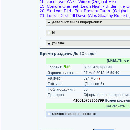
18. Jason van Wyk - Winter (Original Mix)
19. Conjure One feat. Leigh Nash - Under The 
20. Sied van Riel - Past Present Future (Original
21. Lens - Dusk Till Dawn (Alex Stealthy Remix) 
Дополнительная информация:
MI
youtube
Время раздачи:
До 10 сидов.
[NNM-Club.ru
Зарегистрирован
Торрент:
Зарегистрирован:
27 Май 2013 16:59:40
Размер:
324 MB
(
)
Рейтинг:
(Голосов:
5
)
Поблагодарили:
35
Проверка:
Оформление проверено мод
410015737850799
Номер кошель
Как cкачать
·
Список файлов в торренте
_________________