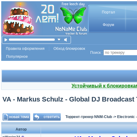
Портал
Форум
Правила оформления
Обход блокировок
Поиск :
Популярное
Устойчивый к блокировка
VA - Markus Schulz - Global DJ Broadcast 
Торрент-трекер NNM-Club
->
Electronic
Автор