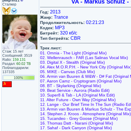
pilligrim21
®
VA - Markus Schulz -
Сталкер
2013
Год:
Trance
Жанр:
02:21:23
Продолжительность:
MP3
Кодек:
320 кб/с
Битрейт:
CBR
Тип битрейта:
Трек лист:
Стаж: 15 лет
01. Omnia - The Light (Original Mix)
Сообщений: 3519
02. Wellenrausch - FAR (Las Salinas Vocal Mix)
Ratio:
159.131
03. Digital X - Stealth (Original Mix)
Раздал:
60.02 TB
04. Alex M.O.R.P.H. - New York City (Original Mix
Поблагодарили:
05. MIKE - Canvas (Club Mix)
137335
06. Armin van Buuren & W&W - D# Fat (Original 
100%
07. Aaron Camz - Cryptogram (Original Mix)
08. BT - Skylarking (Original Mix)
09. Beat Service - Aurora (Radio Edit)
10. Super8 & Tab - LA (Original Mix Edit)
11. Alter Future - Own Way (Original Mix)
12. Lange - Our Brief Time In The Sun (Radio Edi
13. Armin van Buuren & Markus Schulz - The Exp
14. Stephen J. Kroos - Atmosphere (Original Mix)
15. Tucandeo - Grey Goose (Original Mix)
16. Thomas Datt - Narani (Original Mix)
17. Sahaf - Dark Canyon (Original Mix)