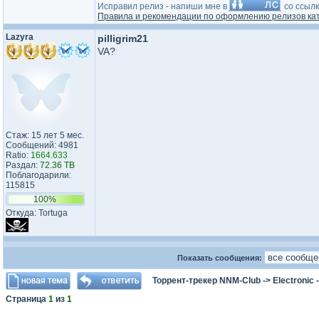
Исправил релиз - напиши мне в
со ссылк
Правила и рекомендации по оформлению релизов кат
Lazyra
pilligrim21
VA?
Стаж: 15 лет 5 мес.
Сообщений: 4981
Ratio:
1664.633
Раздал:
72.36 TB
Поблагодарили:
115815
100%
Откуда: Tortuga
Показать сообщения:
Торрент-трекер NNM-Club
->
Electronic
Страница
1
из
1