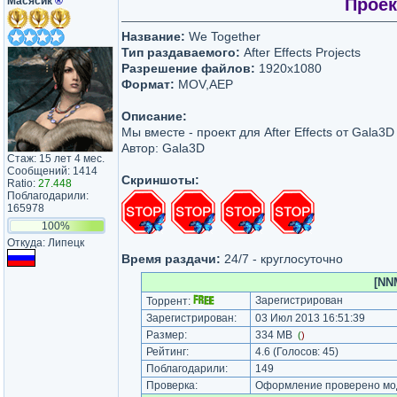
Масясик
®
Проек
Название:
We Together
Тип раздаваемого:
After Effects Projects
Разрешение файлов:
1920x1080
Формат:
MОV,AEP
Описание:
Мы вместе - проект для After Effects от Gala3D
Автор: Gala3D
Стаж: 15 лет 4 мес.
Сообщений: 1414
Скриншоты:
Ratio:
27.448
Поблагодарили:
165978
100%
Откуда: Липецк
Время раздачи:
24/7 - круглосуточно
[NN
Зарегистрирован
Торрент:
Зарегистрирован:
03 Июл 2013 16:51:39
Размер:
334 MB
(
)
Рейтинг:
4.6
(Голосов:
45
)
Поблагодарили:
149
Проверка:
Оформление проверено мод