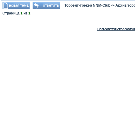
Торрент-трекер NNM-Club
->
Архив тор
Страница
1
из
1
Пользовательское соглаш