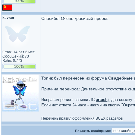
100%
kavser
Спасибо! Очень красивый проект.
Стаж: 14 лет 6 мес.
Сообщений: 73
Ratio: 0.773
100%
Топик был перенесен из форума
Свадебные и
Причина переноса: Длительное отсутствие сид
Исправил релиз - напиши ЛС
artushj
, дав ссылку 
Если нет ответа 24 часа - нажми на кнопку "Обра
_________________
Перечень правил оформления ВСЕХ разделов
Показать сообщения: