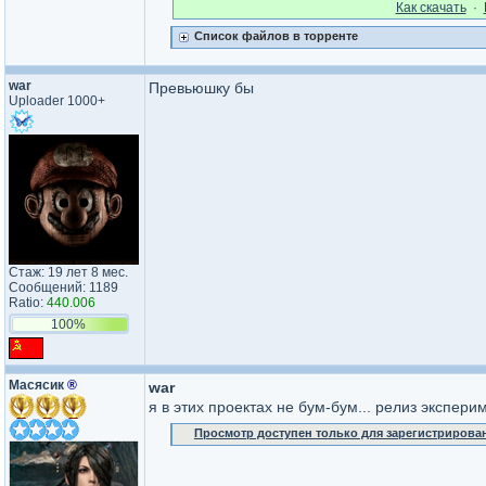
Как cкачать
·
Список файлов в торренте
war
Превьюшку бы
Uploader 1000+
Стаж: 19 лет 8 мес.
Сообщений: 1189
Ratio:
440.006
100%
Масясик
®
war
я в этих проектах не бум-бум... релиз экспери
Просмотр доступен только для зарегистрирова