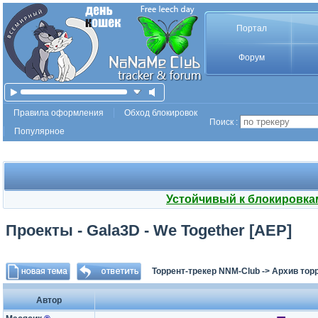
Портал
Форум
Правила оформления
Обход блокировок
Поиск :
Популярное
Устойчивый к блокировка
Проекты - Gala3D - We Together [AEP]
Торрент-трекер NNM-Club
->
Архив тор
Автор