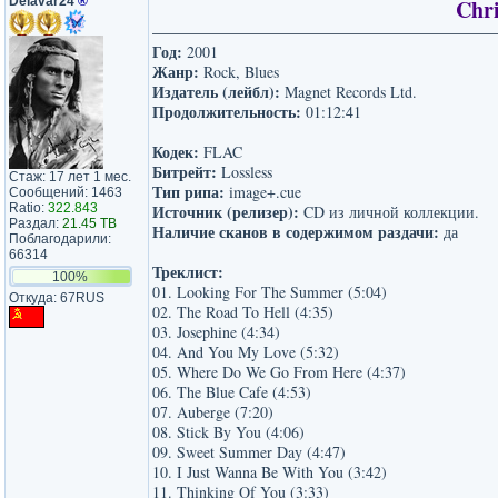
Delavar24
®
Chri
Год:
2001
Жанр:
Rock, Blues
Издатель (лейбл):
Magnet Records Ltd.
Продолжительность:
01:12:41
Кодек:
FLAC
Битрейт:
Lossless
Стаж: 17 лет 1 мес.
Тип рипа:
image+.cue
Сообщений: 1463
Ratio:
322.843
Источник (релизер):
CD из личной коллекции.
Раздал:
21.45 TB
Наличие сканов в содержимом раздачи:
да
Поблагодарили:
66314
Треклист:
100%
01. Looking For The Summer (5:04)
Откуда: 67RUS
02. The Road To Hell (4:35)
03. Josephine (4:34)
04. And You My Love (5:32)
05. Where Do We Go From Here (4:37)
06. The Blue Cafe (4:53)
07. Auberge (7:20)
08. Stick By You (4:06)
09. Sweet Summer Day (4:47)
10. I Just Wanna Be With You (3:42)
11. Thinking Of You (3:33)