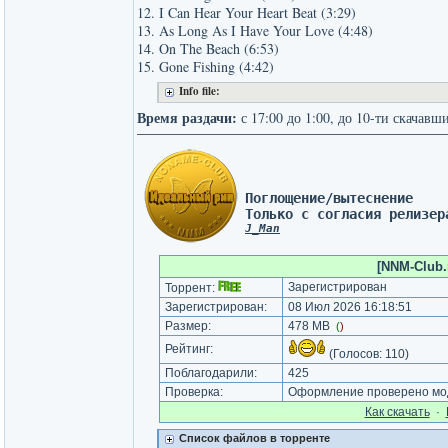
12. I Can Hear Your Heart Beat (3:29)
13. As Long As I Have Your Love (4:48)
14. On The Beach (6:53)
15. Gone Fishing (4:42)
Info file:
Время раздачи:
с 17:00 до 1:00, до 10-ти скачавш
Поглощение/вытеснение 
Только с согласия релизер
J_Man
[NNM-Club.r
Зарегистрирован
Торрент:
Зарегистрирован:
08 Июл 2026 16:18:51
Размер:
478 MB
(
)
Рейтинг:
(Голосов:
110
)
Поблагодарили:
425
Проверка:
Оформление проверено мод
Как cкачать
·
Список файлов в торренте