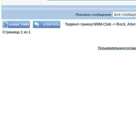
Показать сообщения:
Торрент-трекер NNM-Club
->
Rock, Alter
Страница
1
из
1
Пользовательское соглаш