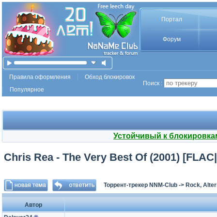
Портал
Форум
Правила оформления
Обход блокировок
Поиск :
Популярное
Устойчивый к блокировка
Chris Rea - The Very Best Of (2001) [FLA
Торрент-трекер NNM-Club
->
Rock, Alter
Автор