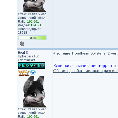
Стаж: 13 лет 5 мес.
Сообщений: 1542
Ratio:
192.661
Раздал:
124.5 TB
Поблагодарили:
18218
100%
Ниа!
®
+ вот еще
Trondheim Solistene: Divert
Uploaders 100+
Overclocker
_________________
Если после скачивания торрента за
Обзоры, разблокировки и разго
Стаж: 13 лет 5 мес.
Сообщений: 1542
Ratio:
192.661