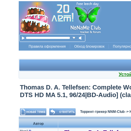
Правила оформления
Обход блокировок
Популярн
Усто
Thomas D. A. Tellefsen: Complete Wor
DTS HD MA 5.1, 96/24|BD-Audio] (cla
Торрент-трекер NNM-Club
->
Автор