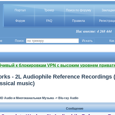
Портал
Трекер
Поиск по форуму
Закладки
Форум
FAQ
Правила
Регистрац
Нас вместе: 4 268 444
ое
Поиск :
Как
йчивый к блокировкам VPN с высоким уровнем приват
ks - 2L Audiophile Reference Recordings (2
ssical music)
HD Audio и Многоканальная Музыка
->
Blu-ray Audio
Сообщение