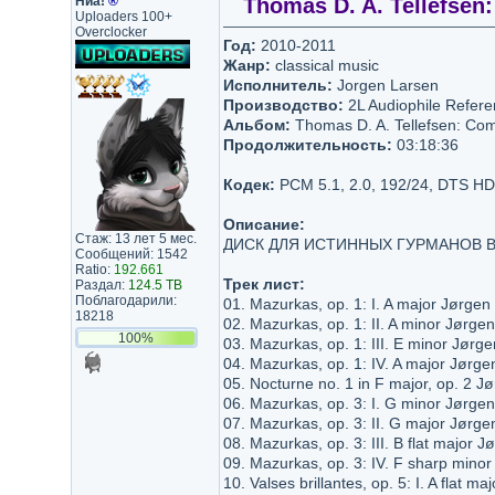
Ниа!
®
Thomas D. A. Tellefsen:
Uploaders 100+
Overclocker
Год:
2010-2011
Жанр:
classical music
Исполнитель:
Jorgen Larsen
Производство:
2L Audiophile Refer
Альбом:
Thomas D. A. Tellefsen: Co
Продолжительность:
03:18:36
Кодек:
PCM 5.1, 2.0, 192/24, DTS HD
Описание:
Стаж: 13 лет 5 мес.
ДИСК ДЛЯ ИСТИННЫХ ГУРМАНОВ 
Сообщений: 1542
Ratio:
192.661
Трек лист:
Раздал:
124.5 TB
Поблагодарили:
01. Mazurkas, op. 1: I. A major Jørgen
18218
02. Mazurkas, op. 1: II. A minor Jørge
100%
03. Mazurkas, op. 1: III. E minor Jørg
04. Mazurkas, op. 1: IV. A major Jørge
05. Nocturne no. 1 in F major, op. 2 J
06. Mazurkas, op. 3: I. G minor Jørge
07. Mazurkas, op. 3: II. G major Jørge
08. Mazurkas, op. 3: III. B flat major 
09. Mazurkas, op. 3: IV. F sharp mino
10. Valses brillantes, op. 5: I. A flat 