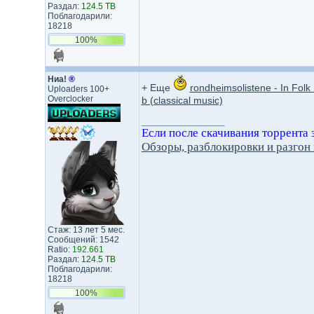
Раздал:
124.5 TB
Поблагодарили:
18218
100%
Ниа!
®
+ Еще
rondheimsolistene - In Fol
Uploaders 100+
Overclocker
b (classical music)
_________________
Если после скачивания торрента за
Обзоры, разблокировки и разго
Стаж: 13 лет 5 мес.
Сообщений: 1542
Ratio:
192.661
Раздал:
124.5 TB
Поблагодарили:
18218
100%