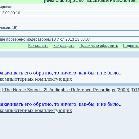
[NNM-Club.ru]_2L 80 TELLEFSEN PIANO.torrent
ирован
13 09:00:10
)
лосов:
19
)
е проверено модератором 18 Июл 2013 13:50:07
Как cкачать
·
Как раздать
·
Правильно оформить
·
Поднять 
качивать его обратно, то ничего, как-бы, и не было...
н компьютерных комплектующих
] The Nordic Sound - 2L Audiophile Reference Recordings (2009) [DTS|
качивать его обратно, то ничего, как-бы, и не было...
н компьютерных комплектующих