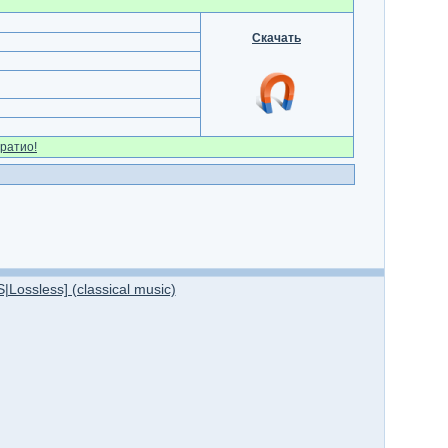
Скачать
ратио!
Lossless] (classical music)