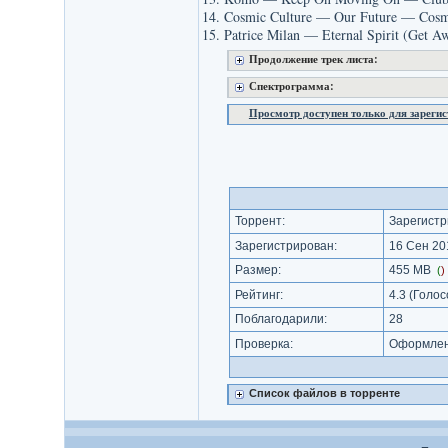
14. Cosmic Culture — Our Future — Cosm
15. Patrice Milan — Eternal Spirit (Get 
Продолжение трек листа:
Спектрограмма:
Просмотр доступен только для зареги
Торрент:
Зарегистр
Зарегистрирован:
16 Сен 201
Размер:
455 MB
(
)
Рейтинг:
4.3
(Голос
Поблагодарили:
28
Проверка:
Оформлени
Список файлов в торренте