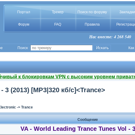
Портал
Трекер
Поиск по форуму
Закладки
Форум
FAQ
Правила
Регистрац
Нас вместе: 4 268 540
ое
Поиск :
Как
йчивый к блокировкам VPN с высоким уровнем приват
- 3 (2013) [MP3|320 кб/с]<Trance>
Electronic
->
Trance
Сообщение
VA - World Leading Trance Tunes Vol - 3