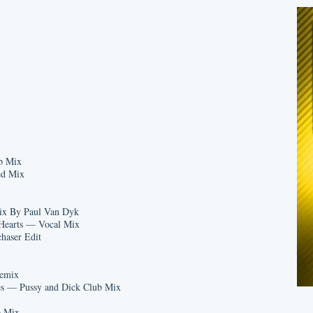
b Mix
ed Mix
ix By Paul Van Dyk
Hearts — Vocal Mix
aser Edit
emix
s — Pussy and Dick Club Mix
 Mix