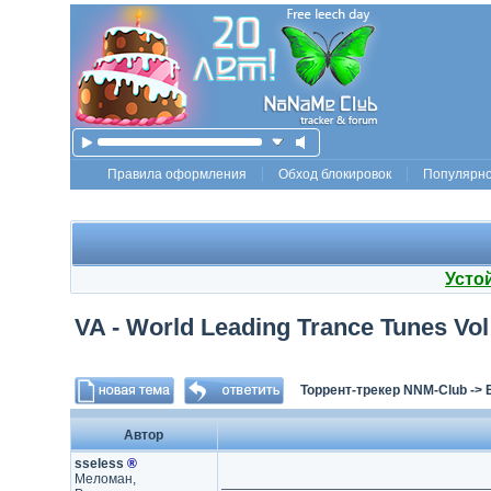
Правила оформления
Обход блокировок
Популярн
Усто
VA - World Leading Trance Tunes Vol 
Торрент-трекер NNM-Club
->
Автор
sseless
®
Меломан,