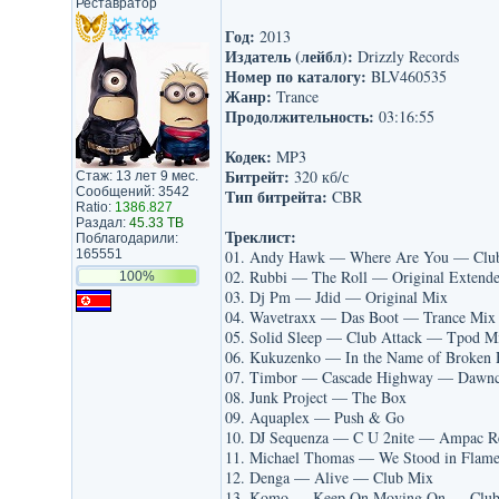
Реставратор
Год:
2013
Издатель (лейбл):
Drizzly Records
Номер по каталогу:
BLV460535
Жанр:
Trance
Продолжительность:
03:16:55
Кодек:
MP3
Битрейт:
320 кб/с
Стаж: 13 лет 9 мес.
Сообщений: 3542
Тип битрейта:
CBR
Ratio:
1386.827
Раздал:
45.33 TB
Треклист:
Поблагодарили:
165551
01. Andy Hawk — Where Are You — Clu
02. Rubbi — The Roll — Original Extend
100%
03. Dj Pm — Jdid — Original Mix
04. Wavetraxx — Das Boot — Trance Mix
05. Solid Sleep — Club Attack — Tpod M
06. Kukuzenko — In the Name of Broken 
07. Timbor — Cascade Highway — Dawnch
08. Junk Project — The Box
09. Aquaplex — Push & Go
10. DJ Sequenza — C U 2nite — Ampac R
11. Michael Thomas — We Stood in Flame
12. Denga — Alive — Club Mix
13. Komo — Keep On Moving On — Club