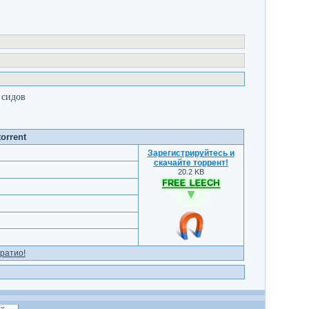
 сидов
orrent
Зарегистрируйтесь и
скачайте торрент
!
20.2 KB
ратио!