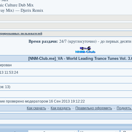
ic Culture Dub Mix
Away Mix) — Djerix Remix
стрированных пользователей
Время раздачи:
24/7 (круглосуточно) - до первых десяти
[NNM-Club.me]_VA - World Leading Trance Tunes Vol. 3.t
ирован
3 11:53:24
ов:
13
)
е проверено модератором 16 Сен 2013 19:12:22
Как cкачать
·
Как раздать
·
Правильно оформить
·
Поднять 