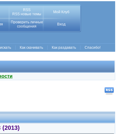
RSS
Мой Клуб
RSS новые темы
Проверить личные
ия
Вход
сообщения
 искать
Как скачивать
Как раздавать
Спасибо!
ности
 (2013)