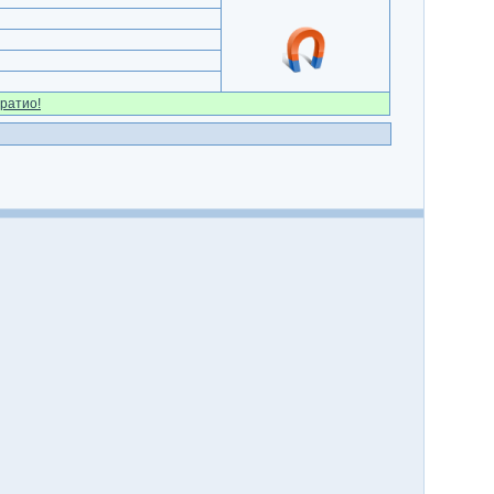
ратио!