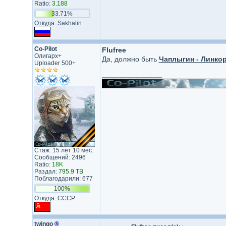
Ratio:
3.188
33.71%
Откуда: Sakhalin
Co-Pilot
Flufree
Олигарх+
Да, должно быть
Чаплыгин - Линкор
Uploader 500+
_________________
Стаж: 15 лет 10 мес.
Сообщений: 2496
Ratio:
18K
Раздал:
795.9 TB
Поблагодарили: 677
100%
Откуда: СССР
twingo
®