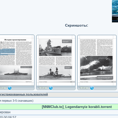
Скриншоты:
регистрированных пользователей
я первых 3-5 скачавших)
[NNMClub.to]_Legendarnyie korabli.torrent
ирован
0 00:06:57