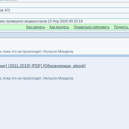
ов:
67
)
е проверено модератором 10 Апр 2020 00:10:19
Как cкачать
·
Как раздать
·
Правильно оформить
·
Поднять 
, пока это не происходит. Нельсон Мандела.
ниг] (2011-2019) [PDF] [Обновляемая, ebook]
, пока это не происходит. Нельсон Мандела.