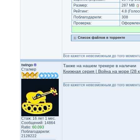
Размер:
287 MB
(
)
Рейтинг:
4.8
(Голос
Поблагодарили:
308
Проверка:
Оформлени
Список файлов в торренте
_________________
Все кажется невозможным до того момента
twingo
®
Также на нашем трекере в наличии
Сталкер
Книжная серия | Война на море [28 к
_________________
Все кажется невозможным до того момента
Стаж: 16 лет 1 мес.
Сообщений: 14864
Ratio:
60.093
Поблагодарили:
2128222