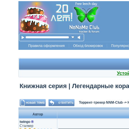
Правила оформления
Обход блокировок
Популярн
Усто
Книжная серия | Легендарные кораб
Торрент-трекер NNM-Club
->
Автор
twingo
®
Сталкер