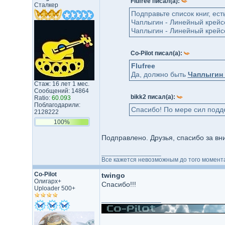
Flufree писал(а):
Сталкер
Подправьте список книг, ест
Чаплыгин - Линейный крейсе
Чаплыгин - Линейный крейсе
Co-Pilot писал(а):
Flufree
Да, должно быть
Чаплыгин 
Стаж: 16 лет 1 мес.
Сообщений: 14864
bikk2 писал(а):
Ratio:
60.093
Поблагодарили:
Спасибо! По мере сил подд
2128222
100%
Подправлено. Друзья, спасибо за в
_________________
Все кажется невозможным до того момента
Co-Pilot
twingo
Олигарх+
Спасибо!!!
Uploader 500+
_________________