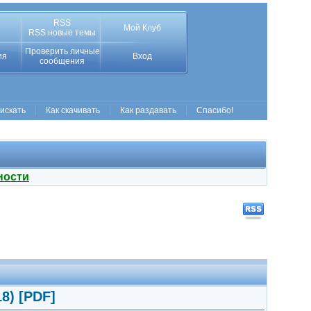
RSS
Мой Клуб
RSS новые темы
Проверить личные
ия
Вход
сообщения
 искать
Как скачивать
Как раздавать
Спасибо!
ности
8) [PDF]