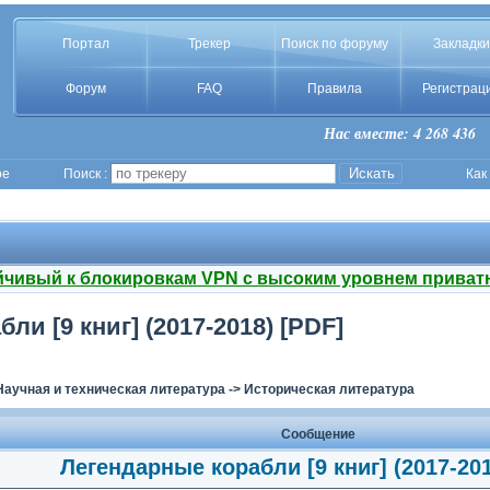
Портал
Трекер
Поиск по форуму
Закладки
Форум
FAQ
Правила
Регистрац
Нас вместе: 4 268 436
ое
Поиск :
Как
йчивый к блокировкам VPN с высоким уровнем приват
ли [9 книг] (2017-2018) [PDF]
Научная и техническая литература
->
Историческая литература
Сообщение
Легендарные корабли [9 книг] (2017-201