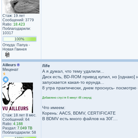
Стаж: 19 лет
Сообщений: 3779
Ratio:
18.423
Поблагодарили:
10317
100%
Откуда: Папуа -
Новая Гвинея
Ailleurs
®
/life
Меценат
А я думал, что тему удалили...
Диск есть, BD-ROM привод купил, но [однако] 
запускается какая-то ерунда...
8 утра практически, днем проснусь- посмотрю 
Добавлено спустя 6 минут 48 секунд:
Что имеем:
Корень: AACS, BDMV, CERTIFICATE
Стаж: 18 лет 8 мес.
В BDMV есть много файлов на 30Г....
Сообщений: 64
Ratio:
4.188
Раздал:
7.049 TB
Поблагодарили: 58