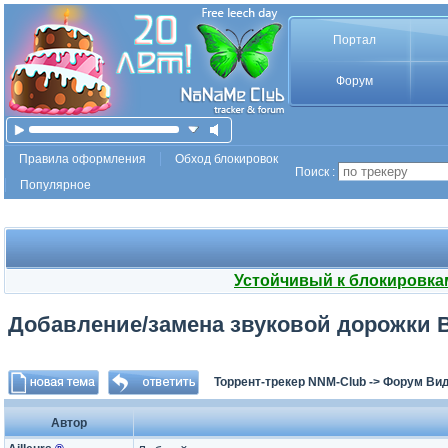
Портал
Форум
Правила оформления
Обход блокировок
Поиск :
Популярное
Устойчивый к блокировка
Добавление/замена звуковой дорожки 
Торрент-трекер NNM-Club
->
Форум Ви
Автор