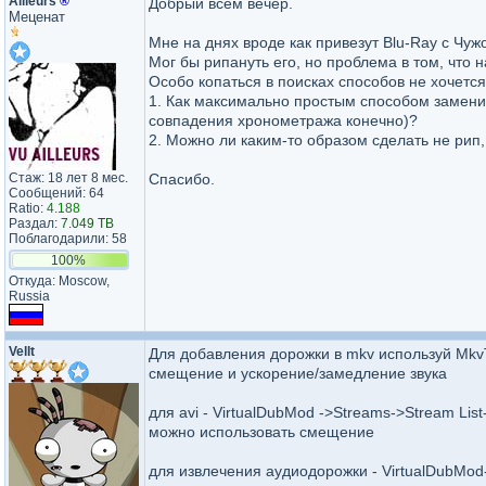
Ailleurs
®
Добрый всем вечер.
Меценат
Мне на днях вроде как привезут Blu-Ray с Чуж
Мог бы рипануть его, но проблема в том, что 
Особо копаться в поисках способов не хочется 
1. Как максимально простым способом заменить
совпадения хронометража конечно)?
2. Можно ли каким-то образом сделать не рип,
Стаж: 18 лет 8 мес.
Спасибо.
Сообщений: 64
Ratio:
4.188
Раздал:
7.049 TB
Поблагодарили: 58
100%
Откуда: Moscow,
Russia
Vellt
Для добавления дорожки в mkv используй MkvT
смещение и ускорение/замедление звука
для avi - VirtualDubMod ->Streams->Stream Lis
можно использовать смещение
для извлечения аудиодорожки - VirtualDubMod