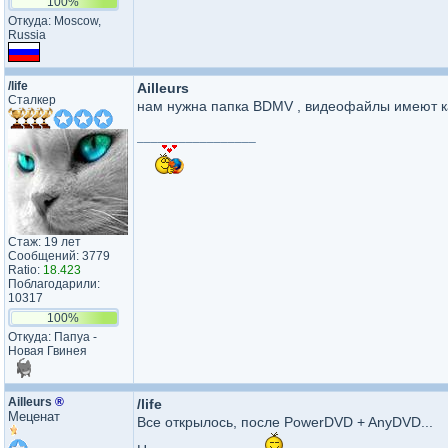
100%
Откуда: Moscow,
Russia
/life
Ailleurs
Сталкер
нам нужна папка BDMV , видеофайлы имеют к
_________________
Стаж: 19 лет
Сообщений: 3779
Ratio:
18.423
Поблагодарили:
10317
100%
Откуда: Папуа -
Новая Гвинея
Ailleurs
®
/life
Меценат
Все открылось, после PowerDVD + AnyDVD...