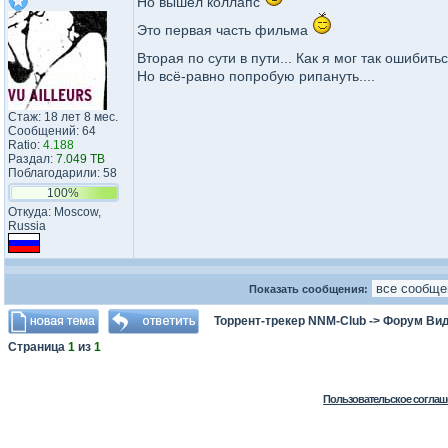
Но вышел коллапс
Это первая часть фильма
Вторая по сути в пути... Как я мог так ошибить
Но всё-равно попробую рипануть....
Стаж: 18 лет 8 мес.
Сообщений: 64
Ratio:
4.188
Раздал:
7.049 TB
Поблагодарили: 58
100%
Откуда: Moscow,
Russia
Показать сообщения:
Торрент-трекер NNM-Club
->
Форум Ви
Страница
1
из
1
Пользовательское соглаш