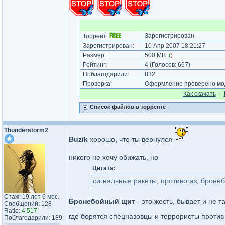
Зарегистрирован
Торрент:
Зарегистрирован:
10 Апр 2007 18:21:27
Размер:
500 MB
(
)
Рейтинг:
4
(Голосов:
667
)
Поблагодарили:
832
Проверка:
Оформление проверено мод
Как cкачать
·
Список файлов в торренте
Thunderstorm2
Buzik
хорошо, что ты вернулся
никого не хочу обижать, но
Цитата:
сигнальные ракеты, противогаз, броне
Стаж: 19 лет 6 мес.
Бронебойный щит
- это жесть, бывает и не 
Сообщений: 128
Ratio:
4.517
где борятся спецназовцы и террористы против 
Поблагодарили: 189