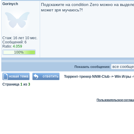
Gorinych
Подскажите на condition Zero можно на выделе
может зря мучаюсь?!
Стаж: 16 лет 10 мес.
Сообщений: 6
Ratio:
4.059
100%
Показать сообщения:
Торрент-трекер NNM-Club
->
Win Игры
-
Страница
1
из
3
Пользовательское соглаш