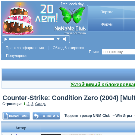
Портал
Форум
Правила оформления
Обход блокировок
Поиск :
Популярное
Устойчивый к блокировка
Counter-Strike: Condition Zero (2004) [Multi
Страницы:
1
,
2
,
3
След.
Торрент-трекер NNM-Club
->
Win Игры
-
Автор