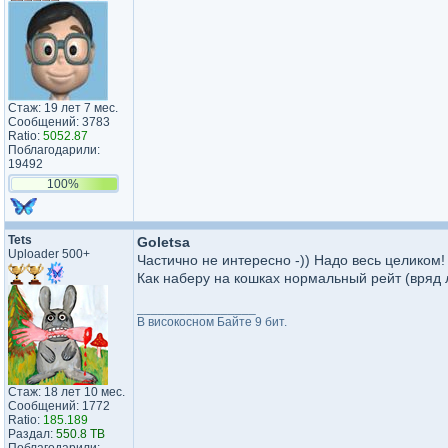
Стаж: 19 лет 7 мес.
Сообщений: 3783
Ratio:
5052.87
Поблагодарили:
19492
100%
Tets
Goletsa
Uploader 500+
Частично не интересно -)) Надо весь целиком!
Как наберу на кошках нормальный рейт (вряд 
_________________
В високосном Байте 9 бит.
Стаж: 18 лет 10 мес.
Сообщений: 1772
Ratio:
185.189
Раздал:
550.8 TB