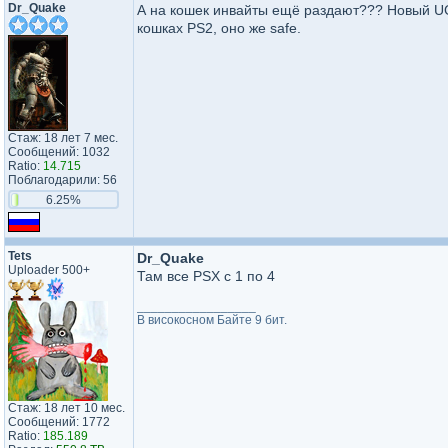
Dr_Quake
А на кошек инвайты ещё раздают??? Новый UG н
кошках PS2, оно же safe.
Стаж: 18 лет 7 мес.
Сообщений: 1032
Ratio:
14.715
Поблагодарили: 56
6.25%
Tets
Dr_Quake
Uploader 500+
Там все PSX с 1 по 4
_________________
В високосном Байте 9 бит.
Стаж: 18 лет 10 мес.
Сообщений: 1772
Ratio:
185.189