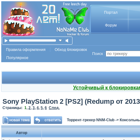
Портал
Форум
Правила оформления
Обход блокировок
Поиск :
Популярное
Устойчивый к блокировка
Sony PlayStation 2 [PS2] (Redump от 2013
Страницы:
1
,
2
,
3
,
4
,
5
,
6
След.
Торрент-трекер NNM-Club
->
Консольны
Автор