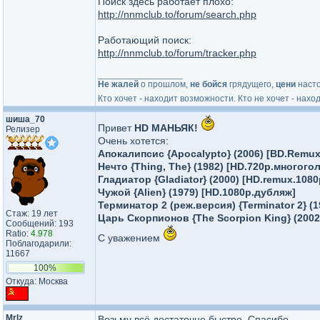
Поиск здесь работает плохо:
http://nnmclub.to/forum/search.php
Работающий поиск:
http://nnmclub.to/forum/tracker.php
_________________
Не жалей
о прошлом,
не бойся
грядущего,
цени
наст
Кто хочет - находит возможности. Кто не хочет - нахо
шиша_70
Привет
HD МАНЬЯК!
Релизер
Очень хотется:
Апокалипсис {Apocalypto} (2006) [BD.Remu
Нечто {Thing, The} (1982) [HD.720p.многого
Гладиатор {Gladiator} (2000) [HD.remux.10
Чужой {Alien} (1979) [HD.1080p.дубляж]
Терминатор 2 (реж.версия) {Terminator 2} 
Стаж: 19 лет
Царь Cкорпионов {The Scorpion King} (200
Сообщений: 193
Ratio:
4.978
С уважением
Поблагодарили:
11667
100%
Откуда: Москва
MrIz
Возьму всё достаточно быстро. Спасибо.