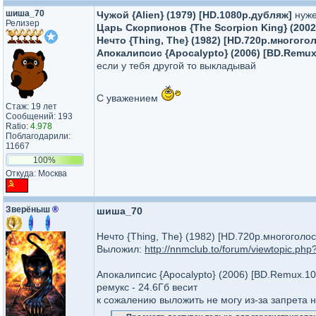
шиша_70
Чужой {Alien} (1979) [HD.1080p.дубляж]
нуж
Релизер
Царь Cкорпионов {The Scorpion King} (2002
Нечто {Thing, The} (1982) [HD.720p.многого
Апокалипсис {Apocalypto} (2006) [BD.Remu
если у тебя другой то выкладывай
С уважением
Стаж: 19 лет
Сообщений: 193
Ratio:
4.978
Поблагодарили:
11667
100%
Откуда: Москва
Зверёныш
®
шиша_70
Нечто {Thing, The} (1982) [HD.720p.многоголо
Выложил:
http://nnmclub.to/forum/viewtopic.ph
Апокалипсис {Apocalypto} (2006) [BD.Remux.1
ремукс - 24.6Гб весит
к сожалению выложить не могу из-за запрета н