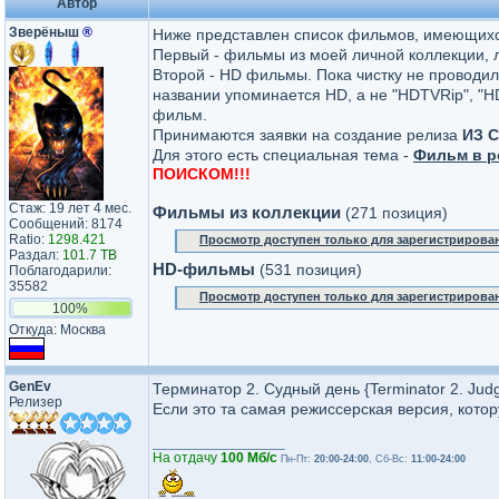
Автор
Зверёныш
®
Ниже представлен список фильмов, имеющихся 
Первый - фильмы из моей личной коллекции, 
Второй - HD фильмы. Пока чистку не проводил,
названии упоминается HD, а не "HDTVRip", "HD
фильм.
Принимаются заявки на создание релиза
ИЗ 
Для этого есть специальная тема -
Фильм в р
ПОИСКОМ!!!
Стаж: 19 лет 4 мес.
Фильмы из коллекции
(271 позиция)
Сообщений: 8174
Ratio:
1298.421
Просмотр доступен только для зарегистрирова
Раздал:
101.7 TB
HD-фильмы
(531 позиция)
Поблагодарили:
35582
Просмотр доступен только для зарегистрирова
100%
Откуда: Москва
GenEv
Терминатор 2. Судный день {Terminator 2. Jud
Релизер
Если это та самая режиссерская версия, котору
_________________
На отдачу
100 Мб/с
Пн-Пт:
20:00-24:00
, Сб-Вс:
11:00-24:00