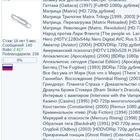
Гаттака {Gattaca} (1997) [FullHD.1080p.дубляж]
Матрица {Matrix} [HD.720p.дубляж]
Матрица Трилогия Matrix Trilogy [1999, 2003]
Матрица. Перезагрузка {Matrix Reloaded} [HD.
Матрица. Революция {Matrix. Revolution} [HD.7
Народ против Лари Флинта {The people vs. Larr
Hero.(HDTV.1280x544p.Nero.Digital.AVC.Rus.5.
Стаж: 18 лет 5 мес.
Авиатор {Aviator} (2004) [HDDVDRip.720p.дубл
Сообщений: 140
Ratio:
2.417
Американский психопат.[HDTV.1280x528.H.264
Поблагодарили: 158
Апокалипсис {Apocalypto} (2006) [BDRip.1080p
0%
Апокалипсис сегодня (Special Edition) {Apocal
Беглец {The Fugitive} (1993) [BDRip.720p.дубля
Все без ума от Мэри (Кое что о Мери) {There`
Ганнибал. Восхождение {Hannibal Rising} (200
Гриндхаус. Планета Страха + Доказательство см
Дракула Брэма Стокера {Bram Stoker's Dracula
Интервью с вампиром {Interview with the Vampi
Казино {Casino} (1995) [HD.720p.многоголосый
Константин {Constantine} (2005) [Remux.1080.
Криминальное чтиво {Pulp Fiction} (1994) [108
Меркурий в опасности {Mercury Rising} (1998
Обратная тяга {Backdraft} (1991) [HD.720p.мн
Олдбой {Oldboy} (2003) [HDDVDRip.720p.дубля
Призрачный гонщик {Ghost Rider} (Extended C