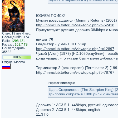
Мумия возвращается {Mummy Returns} 
ЮЗАЕМ ПОИСК!
Мумия возвращается {Mummy Returns} (2001)
http://nnmclub.to/forum/viewtopic.php?t=52418
Присутствуют русская дорожка 384kbps с мног
Стаж: 19 лет 4 мес.
Сообщений: 8174
шиша_70
Ratio:
1298.421
Гладиатор - у меня HDTVRip
Раздал:
101.7 TB
Поблагодарили:
http://nnmclub.to/forum/viewtopic.php?t=12897
35582
Чужой {Alien} (1979) [HD.1080p.дубляж] - оши
100%
когда увидел, что указан был у меня дубляж - 
Откуда: Москва
Терминатор 2 (реж.версия) {Terminator 2} (19
http://nnmclub.to/forum/viewtopic.php?t=78767
Hipster писал(а):
Царь Cкорпионов {The Scorpion King} (
трилогию собрать в 1080 рипы с англи
Дорожка 1: AC3 5.1, 448kbps, русский одногол
Дорожка 2: AC3 5.1, 448kbps, english
11.3 Гб.