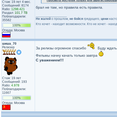
Просмотр доступен только для зарегистрирова
Стаж: 19 лет 4 мес.
Сообщений: 8174
брал не там, но правила есть правила.
Ratio:
1298.421
Раздал:
101.7 TB
_________________
Поблагодарили:
Не жалей
о прошлом,
не бойся
грядущего,
цени
наст
35582
Кто хочет - находит возможности. Кто не хочет - нахо
100%
Откуда: Москва
шиша_70
Релизер
За релизы огромное спасибо
Буду ждат
Фильмы начну качать только завтра
С уважением!!!
Стаж: 19 лет
Сообщений: 193
Ratio:
4.978
Поблагодарили:
11667
100%
Откуда: Москва