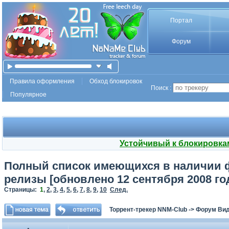
Портал
Форум
Правила оформления
Обход блокировок
Поиск :
Популярное
Устойчивый к блокировка
Полный список имеющихся в наличии ф
релизы [обновлено 12 сентября 2008 го
Страницы:
1
,
2
,
3
,
4
,
5
,
6
,
7
,
8
,
9
,
10
След.
Торрент-трекер NNM-Club
->
Форум Ви