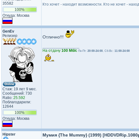
35582
Кто хочет - находит возможности. Кто не хочет - нахо
100%
Откуда: Москва
GenEv
Релизер
Отлично!!!
_________________
На отдачу
100 Мб/с
Пн-Пт:
20:00-24:00
, Сб-Вс:
11:00-24:00
Стаж: 19 лет 9 мес.
Сообщений: 730
Ratio:
25.592
Поблагодарили:
12644
100%
Откуда: Москва
Hipster
Мумия {The Mummy} (1999) [HDDVDRip.1080