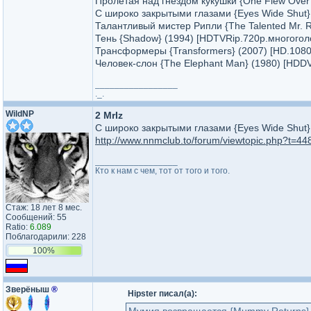
Пролетая над гнездом кукушки {One Flew Over
С широко закрытыми глазами {Eyes Wide Shut}
Талантливый мистер Рипли {The Talented Mr. R
Тень {Shadow} (1994) [HDTVRip.720p.многогол
Трансформеры {Transformers} (2007) [HD.1080
Человек-слон {The Elephant Man} (1980) [HDD
_________________
._.
WildNP
2 MrIz
С широко закрытыми глазами {Eyes Wide Shut}
http://www.nnmclub.to/forum/viewtopic.php?t=44
_________________
Кто к нам с чем, тот от того и того.
Стаж: 18 лет 8 мес.
Сообщений: 55
Ratio:
6.089
Поблагодарили: 228
100%
Зверёныш
®
Hipster писал(а):