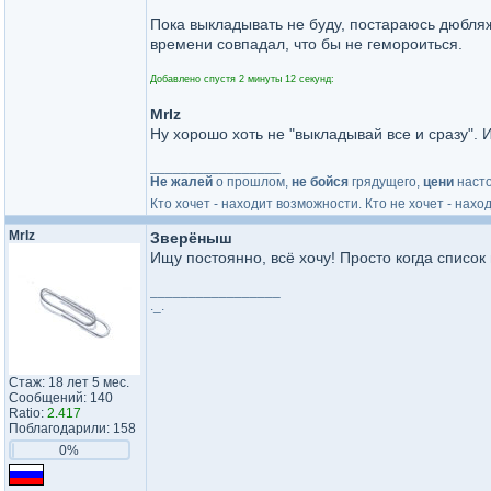
Пока выкладывать не буду, постараюсь дюбляж 
времени совпадал, что бы не гемороиться.
Добавлено спустя 2 минуты 12 секунд:
MrIz
Ну хорошо хоть не "выкладывай все и сразу". 
_________________
Не жалей
о прошлом,
не бойся
грядущего,
цени
наст
Кто хочет - находит возможности. Кто не хочет - нахо
MrIz
Зверёныш
Ищу постоянно, всё хочу! Просто когда список
_________________
._.
Стаж: 18 лет 5 мес.
Сообщений: 140
Ratio:
2.417
Поблагодарили: 158
0%