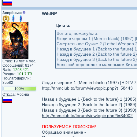
Зверёныш
®
WildNP
Цитата:
Вот это, пожалуйста.
Люди в черном 1 {Men in black} (1997)
Смертельное Оужие 2 {Lethal Weapon 2
Назад в будущее 1 {Back to the future}
Назад в будущее 2 {Back to the future 
Назад в будущее 3 {Back to the future 
Стаж: 19 лет 4 мес.
Большой переполох в маленьком Китае {B
Сообщений: 8174
Ratio:
1298.421
Раздал:
101.7 TB
Поблагодарили:
Люди в черном 1 {Men in black} (1997) [HDTV.
35582
http://nnmclub.to/forum/viewtopic.php?t=58443
100%
Откуда: Москва
Назад в будущее 1 {Back to the future} 1 (198
Назад в будущее 2 {Back to the future 2} (198
Назад в будущее 3 {Back to the future 3} (199
http://nnmclub.to/forum/viewtopic.php?t=34002
ПОЛЬЗУЕМСЯ ПОИСКОМ!
Обращаю внимание -