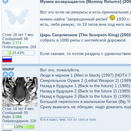
Мумия возвращается {Mummy Returns} (200
Вот это если не ремуксы и есть оригинальная
можно найти "запрещенный релиз"
1920 x 
есть, либо ремукс, то 19 гигов мне под него жа
Царь Cкорпионов {The Scorpion King} (2002
Стаж: 18 лет 7 мес.
Сообщений: 88
собрать в 1080 рипы с английской дорожкой.
Ratio:
2.772
Поблагодарили: 269
25.43%
Если скачаю, то потом раздачу с удовольств
WildNP
Вот это, пожалуйста.
Люди в черном 1 {Men in black} (1997) [HDTV.
Смертельное Оужие 2 {Lethal Weapon 2} (198
Назад в будущее 1 {Back to the future} 1 (198
Назад в будущее 2 {Back to the future 2} (198
Назад в будущее 3 {Back to the future 3} (199
Большой переполох в маленьком Китае {Big Trou
Сразу выкачать не обещаю, надо докачать ещё
Стаж: 18 лет 8 мес.
Сообщений: 55
_________________
Ratio:
6.089
Кто к нам с чем, тот от того и того.
Поблагодарили: 228
100%