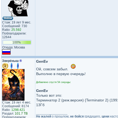
Стаж: 19 лет 9 мес.
Сообщений: 730
Ratio:
25.592
Поблагодарили:
12644
100%
Откуда: Москва
Зверёныш
®
GenEv
Ой, совсем забыл.
Выполню в первую очередь!
Добавлено спустя 54 секунды:
GenEv
Только вот это:
Терминатор 2 (реж.версия) {Terminator 2} (19
Стаж: 19 лет 4 мес.
13Гб
Сообщений: 8174
Ratio:
1298.421
_________________
Раздал:
101.7 TB
Не жалей
о прошлом,
не бойся
грядущего,
цени
наст
Поблагодарили: