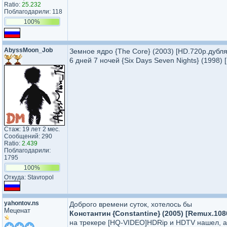
Ratio:
25.232
Поблагодарили: 118
100%
AbyssMoon_Job
Земное ядро {The Core} (2003) [HD.720p.дубля
6 дней 7 ночей {Six Days Seven Nights} (1998)
Стаж: 19 лет 2 мес.
Сообщений: 290
Ratio:
2.439
Поблагодарили:
1795
100%
Откуда: Stavropol
yahontov.ns
Доброго времени суток, хотелось бы
Меценат
Константин {Constantine} (2005) [Remux.10
на трекере [HQ-VIDEO]HDRip и HDTV нашел, а