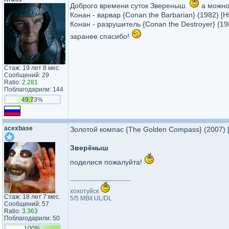
Доброго времени суток Звереныш.
а можно 
Конан - варвар {Conan the Barbarian} (1982) [
Конан - разрушитель {Conan the Destroyer} (1
заранее спасибо!
Стаж: 19 лет 8 мес.
Сообщений: 29
Ratio:
2.281
Поблагодарили: 144
49.73%
acexbase
Золотой компас {The Golden Compass} (2007)
Зверёныш
поделися пожалуйта!
_________________
хохотуйск
Стаж: 18 лет 7 мес.
5/5 MBit UL/DL
Сообщений: 57
Ratio:
3.363
Поблагодарили: 50
100%