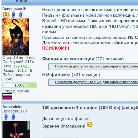
Автор
Зверёныш
®
Ниже представлен список фильмов, имеющихся 
Первый - фильмы из моей личной коллекции, 
Второй - HD фильмы. Пока чистку не проводил,
названии упоминается HD, а не "HDTVRip", "HD
фильм.
Принимаются заявки на создание релиза
ИЗ 
Для этого есть специальная тема -
Фильм в р
ПОИСКОМ!!!
Стаж: 19 лет 4 мес.
Фильмы из коллекции
(271 позиция)
Сообщений: 8174
Ratio:
1298.421
Просмотр доступен только для зарегистрирова
Раздал:
101.7 TB
HD-фильмы
(531 позиция)
Поблагодарили:
35582
Просмотр доступен только для зарегистрирова
100%
Откуда: Москва
Acousticks
100 девченок и 1 в лифте {100 Girls} [avi.ду
Uploader 100+
Давно ищу этот фильм.
Заранее благодарен!
_________________