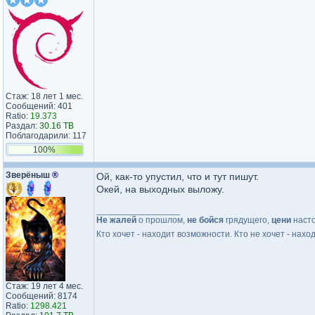
Стаж: 18 лет 1 мес.
Сообщений: 401
Ratio:
19.373
Раздал:
30.16 TB
Поблагодарили: 117
100%
Зверёныш
®
Ой, как-то упустил, что и тут пишут.
Окей, на выходных выложу.
_________________
Не жалей
о прошлом,
не бойся
грядущего,
цени
наст
Кто хочет - находит возможности. Кто не хочет - нахо
Стаж: 19 лет 4 мес.
Сообщений: 8174
Ratio:
1298.421