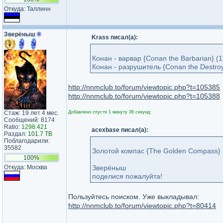
Откуда: Таллинн
Зверёныш
®
Krass писал(а):
Конан - варвар {Conan the Barbarian} (
Конан - разрушитель {Conan the Destro
http://nnmclub.to/forum/viewtopic.php?t=105385
http://nnmclub.to/forum/viewtopic.php?t=105388
Стаж: 19 лет 4 мес.
Добавлено спустя 1 минуту 36 секунд:
Сообщений: 8174
Ratio:
1298.421
acexbase писал(а):
Раздал:
101.7 TB
Поблагодарили:
35582
Золотой компас {The Golden Compass} 
100%
Откуда: Москва
Зверёныш
поделися пожалуйта!
Пользуйтесь поиском. Уже выкладывал:
http://nnmclub.to/forum/viewtopic.php?t=80414
_________________