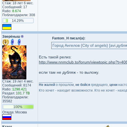
Стаж: 18 лет 6 мес.
Сообщений: 17
Ratio:
8.674
Поблагодарили: 308
14.29%
Зверёныш
®
Fantom_H писал(а):
Город Ангелов {City of angels} [avi.дуб
Есть такой релиз:
http://www.nnmclub.to/forum/viewtopic.php?t=40
если там не дубляж - то выложу.
_________________
Стаж: 19 лет 4 мес.
Не жалей
о прошлом,
не бойся
грядущего,
цени
наст
Сообщений: 8174
Ratio:
1298.421
Кто хочет - находит возможности. Кто не хочет - нахо
Раздал:
101.7 TB
Поблагодарили:
35582
100%
Откуда: Москва
Krass