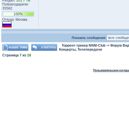
Раздал:
101.7 TB
Поблагодарили:
35582
100%
Откуда: Москва
Показать сообщения:
Торрент-трекер NNM-Club
->
Форум Ви
Концерты, Телепередачи
Страница
7
из
10
Пользовательское соглаш