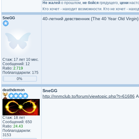
Не жалей
о прошлом,
не бойся
грядущего,
цени
наст
Кто хочет - находит возможности. Кто не хочет - нахо
SneGG
40-летний девственник {The 40 Year Old Virgin
Стаж: 17 лет 10 мес.
Сообщений: 12
Ratio:
2.719
Поблагодарили: 175
0%
deathdemon
SneGG
http://nnmclub.to/forum/viewtopic.php?t=61686
А
Стаж: 18 лет
Сообщений: 650
Ratio:
24.43
Поблагодарили:
3153