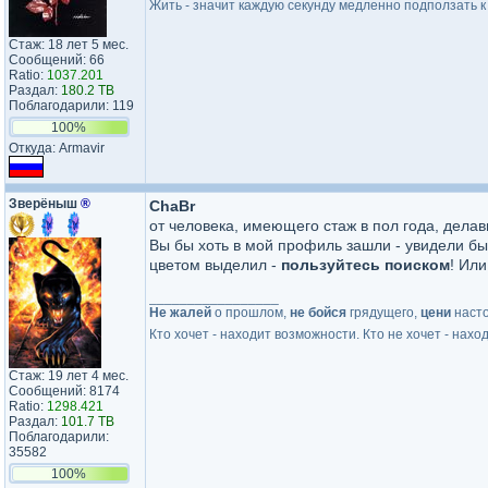
Жить - значит каждую секунду медленно подползать к 
Стаж: 18 лет 5 мес.
Сообщений: 66
Ratio:
1037.201
Раздал:
180.2 TB
Поблагодарили: 119
100%
Откуда: Armavir
Зверёныш
®
ChaBr
от человека, имеющего стаж в пол года, делав
Вы бы хоть в мой профиль зашли - увидели бы
цветом выделил -
пользуйтесь поиском
! Ил
_________________
Не жалей
о прошлом,
не бойся
грядущего,
цени
наст
Кто хочет - находит возможности. Кто не хочет - нахо
Стаж: 19 лет 4 мес.
Сообщений: 8174
Ratio:
1298.421
Раздал:
101.7 TB
Поблагодарили:
35582
100%