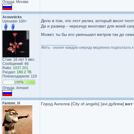
Откуда: Москва
Acousticks
Дело в том, что этот релиз, который весит по
Uploader 100+
Да и размер - черезчур многоват для моей скор
Может, ты бы его уменьшил метров так до сем
_________________
Жить - значит каждую секунду медленно подползать к 
Стаж: 18 лет 5 мес.
Сообщений: 66
Ratio:
1037.201
Раздал:
180.2 TB
Поблагодарили: 119
100%
Откуда: Armavir
Fantom_H
Город Ангелов {City of angels} [avi.дубляж]
вот