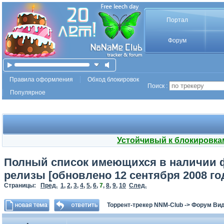
Портал
Форум
Правила оформления
Обход блокировок
Поиск :
Популярное
Устойчивый к блокировка
Полный список имеющихся в наличии ф
релизы [обновлено 12 сентября 2008 го
Страницы:
Пред.
1
,
2
,
3
,
4
,
5
,
6
,
7
,
8
,
9
,
10
След.
Торрент-трекер NNM-Club
->
Форум Ви