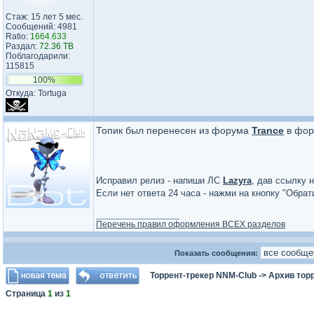
Стаж: 15 лет 5 мес.
Сообщений: 4981
Ratio:
1664.633
Раздал:
72.36 TB
Поблагодарили:
115815
100%
Откуда: Tortuga
Топик был перенесен из форума
Trance
в фо
Исправил релиз - напиши ЛС
Lazyra
, дав ссылку н
Если нет ответа 24 часа - нажми на кнопку "Обра
_________________
Перечень правил оформления ВСЕХ разделов
Показать сообщения:
Торрент-трекер NNM-Club
->
Архив тор
Страница
1
из
1