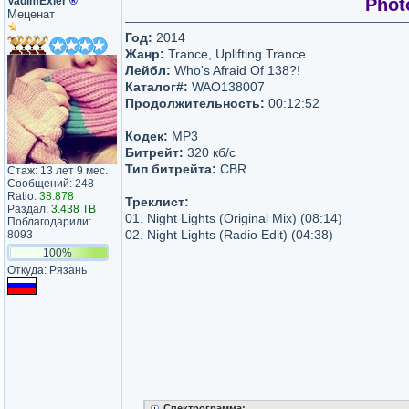
VadimExler
®
Phot
Меценат
Год:
2014
Жанр:
Trance, Uplifting Trance
Лейбл:
Who's Afraid Of 138?!
Каталог#:
WAO138007
Продолжительность:
00:12:52
Кодек:
MP3
Битрейт:
320 кб/с
Тип битрейта:
CBR
Стаж: 13 лет 9 мес.
Сообщений: 248
Ratio:
38.878
Треклист:
Раздал:
3.438 TB
01. Night Lights (Original Mix) (08:14)
Поблагодарили:
02. Night Lights (Radio Edit) (04:38)
8093
100%
Откуда: Рязань
Спектрограмма: