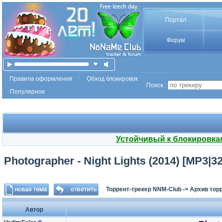
Портал
Форум
Правила оформления
Обход блокировок
Поиск :
Популярное
Устойчивый к блокировка
Photographer - Night Lights (2014) [MP3|32
Торрент-трекер NNM-Club
->
Архив тор
Автор