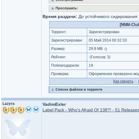
Прослушать:
Время раздачи:
До устойчивого сидирования
[NNM-Club
Торрент:
Зарегистрирован
Зарегистрирован:
05 Май 2014 00:32:33
Размер:
29.9 MB
(
)
Рейтинг:
(Голосов:
3
)
Поблагодарили:
19
Проверка:
Оформление проверено мод
Как cкачать
·
Список файлов в торренте
Lazyra
VadimExler
Label Pack - Who's Afraid Of 138?! - 51 Releases