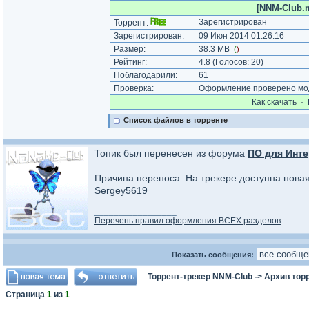
[NNM-Club.m
Зарегистрирован
Торрент:
Зарегистрирован:
09 Июн 2014 01:26:16
Размер:
38.3 MB
(
)
Рейтинг:
4.8
(Голосов:
20
)
Поблагодарили:
61
Проверка:
Оформление проверено мод
Как cкачать
·
Список файлов в торренте
Топик был перенесен из форума
ПО для Инте
Причина переноса: На трекере доступна нова
Sergey5619
_________________
Перечень правил оформления ВСЕХ разделов
Показать сообщения:
Торрент-трекер NNM-Club
->
Архив тор
Страница
1
из
1