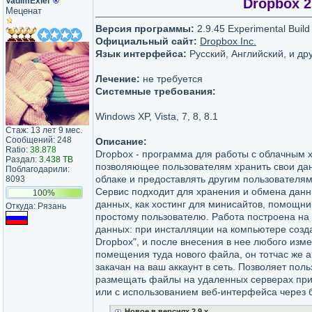
VadimExler
®
Dropbox 2.
Меценат
Версия программы:
2.9.45 Experimental Build
Официальный сайт:
Dropbox Inc.
Язык интерфейса:
Русский, Английский, и др
Лечение:
не требуется
Системные требования:
Windows XP, Vista, 7, 8, 8.1
Стаж: 13 лет 9 мес.
Сообщений: 248
Описание:
Ratio:
38.878
Dropbox - программа для работы с облачным
Раздал:
3.438 TB
позволяющее пользователям хранить свои дан
Поблагодарили:
облаке и предоставлять другим пользователям
8093
Сервис подходит для хранения и обмена дан
100%
данных, как хостинг для минисайтов, помощник
Откуда: Рязань
простому пользователю. Работа построена на
данных: при инсталляции на компьютере созд
Dropbox", и после внесения в нее любого изм
помещения туда нового файла, он тотчас же а
закачан на ваш аккаунт в сеть. Позволяет пол
размещать файлы на удаленных серверах пр
или с использованием веб-интерфейса через 
Новое в версиях 2.9.x