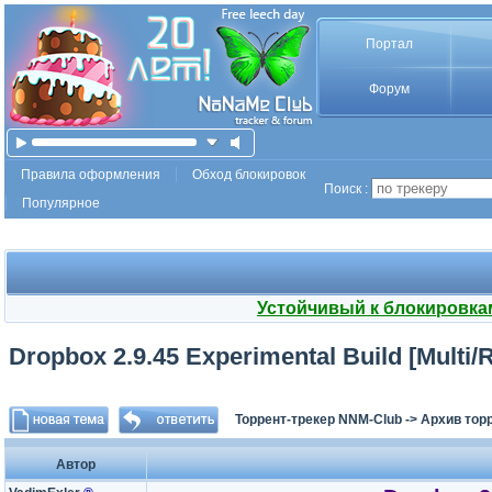
Портал
Форум
Правила оформления
Обход блокировок
Поиск :
Популярное
Устойчивый к блокировка
Dropbox 2.9.45 Experimental Build [Multi/
Торрент-трекер NNM-Club
->
Архив тор
Автор