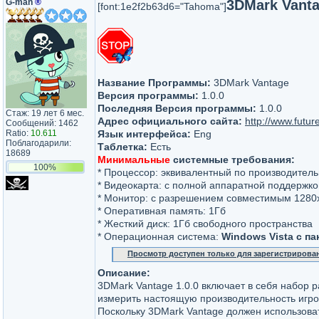
G-man
®
3DMark Vanta
[font:1e2f2b63d6="Tahoma"]
Название Программы:
3DMark Vantage
Версия программы:
1.0.0
Последняя Версия программы:
1.0.0
Стаж: 19 лет 6 мес.
Адрес официального сайта:
http://www.futu
Сообщений: 1462
Ratio:
10.611
Язык интерфейса:
Eng
Поблагодарили:
Таблетка:
Есть
18689
Минимальные
системные требования:
100%
* Процессор: эквивалентный по производительн
* Видеокарта: с полной аппаратной поддержк
* Монитор: с разрешением совместимым 1280
* Оперативная память: 1Гб
* Жесткий диск: 1Гб свободного пространства
* Операционная система:
Windows Vista с па
Просмотр доступен только для зарегистрирова
Описание:
3DMark Vantage 1.0.0 включает в себя набор 
измерить настоящую производительность игро
Поскольку 3DMark Vantage должен использоват