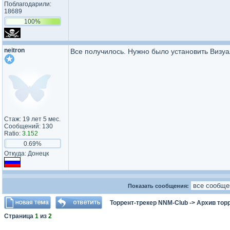
Поблагодарили:
18689
100%
neitron
Все получилось. Нужно было установить Визу
Стаж: 19 лет 5 мес.
Сообщений: 130
Ratio:
3.152
0.69%
Откуда: Донецк
Показать сообщения:
Торрент-трекер NNM-Club
->
Архив тор
Страница
1
из
2