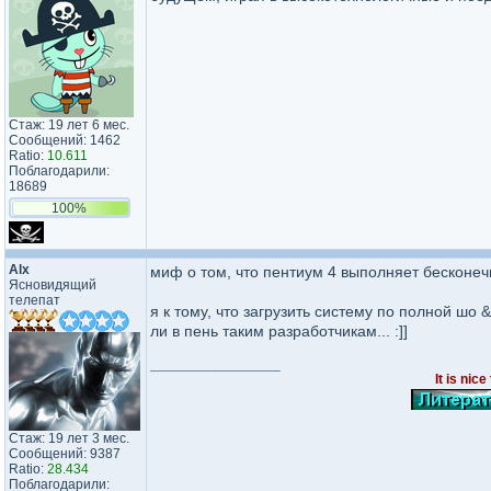
Стаж: 19 лет 6 мес.
Сообщений: 1462
Ratio:
10.611
Поблагодарили:
18689
100%
Alx
миф о том, что пентиум 4 выполняет бесконечны
Ясновидящий
телепат
я к тому, что загрузить систему по полной шо 
ли в пень таким разработчикам... :]]
_________________
It is nice
Стаж: 19 лет 3 мес.
Сообщений: 9387
Ratio:
28.434
Поблагодарили: