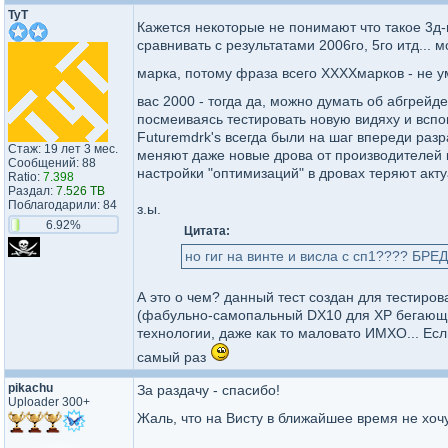
TyT
Кажется некоторые не понимают что такое 3д
сравнивать с результатами 2006го, 5го итд...
марка, потому фраза всего ХХХХмарков - не 
вас 2000 - тогда да, можно думать об абгрейде
посмеиваясь тестировать новую видяху и вспом
Futuremdrk's всегда были на шаг впереди раз
Стаж: 19 лет 3 мес.
меняют даже новые дрова от производителей к
Сообщений: 88
настройки "оптимизаций" в дровах теряют акту
Ratio:
7.398
Раздал:
7.526 TB
Поблагодарили: 84
з.ы.
6.92%
Цитата:
но гиг на винте и висла с сп1???? БРЕД!
А это о чем? данный тест создан для тестиров
(фабульно-самопальный DX10 для ХР бегающий
технологии, даже как то маловато ИМХО... Есл
самый раз
pikachu
За раздачу - спасибо!
Uploader 300+
Жаль, что на Висту в ближайшее время не хо