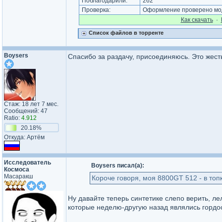
Поблагодарили:
262
Проверка:
Оформление проверено мод
Как cкачать
·
Список файлов в торренте
Boysers
Спасибо за раздачу, присоединяюсь. Это жесть
Стаж: 18 лет 7 мес.
Сообщений: 47
Ratio:
4.912
20.18%
Откуда: Артём
Исследователь
Boysers писал(а):
Космоса
Масаракш
Короче говоря, моя 8800GT 512 - в топк
Ну давайте теперь синтетике слепо верить, л
которые неделю-другую назад являлись гордо