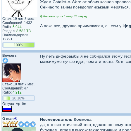
Ждем Catalist-o-Ware от обоих кланов пропис
Сейчас то зачем псевдопиписьками меряться. 
Добавлено спустя 6 минут 28 секунд:
Стаж: 19 лет 3 мес.
Сообщений: 1432
А пока все, дружно причмокивая, с...сем у
k|n
Ratio:
5.944
Раздал:
8.582 TB
Поблагодарили:
12791
100%
Boysers
Ну петь диферамбы я не собирался этому тесту
максимуме лучше идет, чем эти тесты. Хотя са
Стаж: 18 лет 7 мес.
Сообщений: 47
Ratio:
4.912
20.18%
Откуда: Артём
G-man
®
Исследователь Космоса
да, это синтетический тест, однако по нему т
будущем, играя в высокотехнологичные и пое