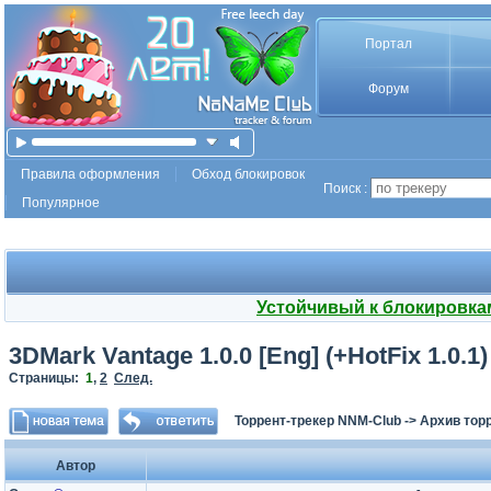
Портал
Форум
Правила оформления
Обход блокировок
Поиск :
Популярное
Устойчивый к блокировка
3DMark Vantage 1.0.0 [Eng] (+HotFix 1.0.1)
Страницы:
1
,
2
След.
Торрент-трекер NNM-Club
->
Архив тор
Автор