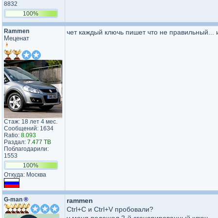
8832
100%
Rammen
чет каждый ключь пишет что не правильный... 
Меценат
Стаж: 18 лет 4 мес.
Сообщений: 1634
Ratio:
8.093
Раздал:
7.477 TB
Поблагодарили:
1553
100%
Откуда: Москва
G-man
®
rammen
Ctrl+C и Ctrl+V пробовали?