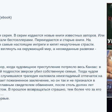
(ebook)
я серия. В серии издаются новые книги известных авторов. Или
тали бестселлерами. Переиздаются и старые книги. На
я самые настоящие интриги и кипят нешуточные страсти.
 взглянуть на окружающий мир, а неожиданные развязки -
пор, когда чудовищное преступление потрясло весь Канзас: в
 подросток зверски убил собственную семью. Тогда чудом
 случившаяся трагедия наложила неизгладимый отпечаток на
ет пожизненное заключение, но он так и не признался в
 главным свидетелем обвинения, после столь долгих лет
атом. В прошлое возвращаться страшно, тем более что за его
ы…
ервые.