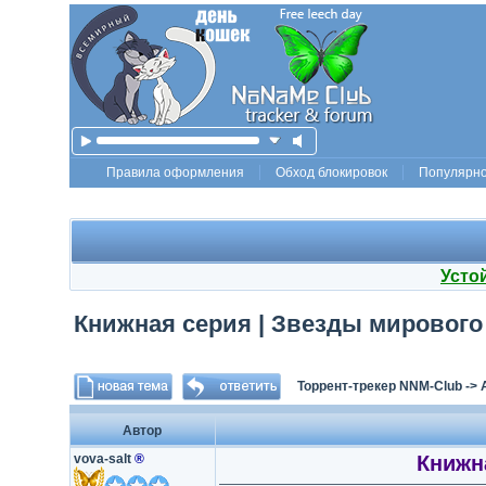
Правила оформления
Обход блокировок
Популярн
Усто
Книжная серия | Звезды мирового д
Торрент-трекер NNM-Club
->
Автор
vova-salt
®
Книжна