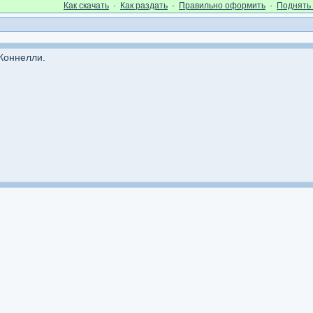
Как cкачать
·
Как раздать
·
Правильно оформить
·
Поднять 
 Коннелли.