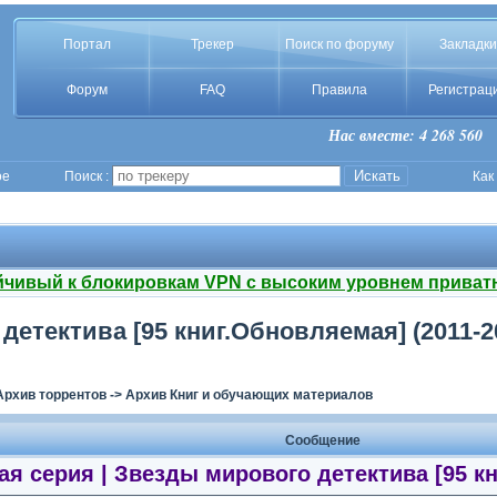
Портал
Трекер
Поиск по форуму
Закладки
Форум
FAQ
Правила
Регистрац
Нас вместе: 4 268 560
ое
Поиск :
Как
йчивый к блокировкам VPN с высоким уровнем приват
етектива [95 книг.Обновляемая] (2011-20
Архив торрентов
->
Архив Книг и обучающих материалов
Сообщение
я серия | Звезды мирового детектива [95 кни