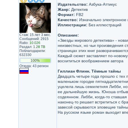
Издательство:
Азбука-Аттикус
Жанр:
Детектив
Формат:
FB2
Качество:
Изначально электронное 
Иллюстрации:
Без иллюстраций
Стаж: 15 лет 3 мес.
Описание:
Сообщений: 2915
«Звезды мирового детектива» - нова
Ratio:
10.026
неизвестных, но чьи произведения с
Раздал:
1.28 TB
страницах этих книг разворачиваютс
Поблагодарили:
632330
Каждый сюжет заставляет по-новому
100%
восхититься воображением автора
Откуда: 43 регион
Гиллиан Флинн. Тёмные тайны
Двадцать четыре года прошло с тех 
маленьком городке пятнадцатилетний
уцелела лишь семилетняя Либби, но
ее дальнейшую жизнь. Юноша отбыва
содеянном. Либби, когда-то ставшая
наконец-то решает встретиться с бр
завесой скрываются зловещие тайн
На русском языке роман выходит вп