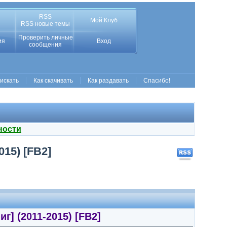
RSS
Мой Клуб
RSS новые темы
Проверить личные
ия
Вход
сообщения
 искать
Как скачивать
Как раздавать
Спасибо!
ности
15) [FB2]
г] (2011-2015) [FB2]