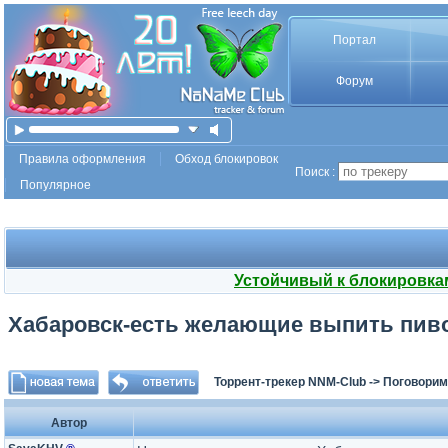
Портал
Форум
Правила оформления
Обход блокировок
Поиск :
Популярное
Устойчивый к блокировка
Хабаровск-есть желающие выпить пив
Торрент-трекер NNM-Club
->
Поговорим
Автор