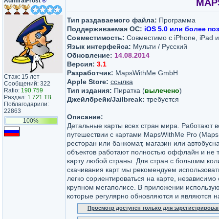
AdmiralFrost
®
MAPS
Тип раздаваемого файла:
Программа
Поддерживаемая ОС:
iOS 5.0 или более по
Совместимость:
Совместимо с iPhone, iPad и 
Язык интерфейса:
Мульти / Русский
Обновление:
14.08.2014
Версия:
3.1
Разработчик:
MapsWithMe GmbH
Стаж: 15 лет
Apple Store:
ссылка
Сообщений: 322
Тип издания:
Пиратка (
вылечено
)
Ratio:
190.759
Раздал:
1.721 TB
Джейлбрейк/Jailbreak:
требуется
Поблагодарили:
22863
Описание:
100%
Детальные карты всех стран мира. Работают в
путешествии с картами MapsWithMe Pro (Maps W
ресторан или банкомат, магазин или автобусна
объектов работают полностью оффлайн и не т
карту любой страны. Для стран с большим кол
скачивания карт мы рекомендуем использовать
легко сориентироваться на карте, независимо 
крупном мегаполисе. В приложении используют
которые регулярно обновляются и являются н
Просмотр доступен только для зарегистрирова