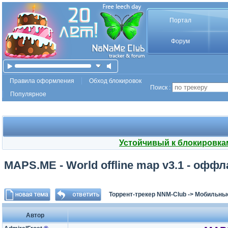
Портал
Форум
Правила оформления
Обход блокировок
Поиск :
Популярное
Устойчивый к блокировка
MAPS.ME - World offline map v3.1 - оффла
Торрент-трекер NNM-Club
->
Мобильные
Автор