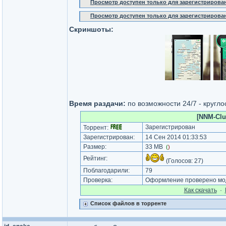
Просмотр доступен только для зарегистрирова
Просмотр доступен только для зарегистрирова
Скриншоты:
Время раздачи:
по возможности 24/7 - кругло
[NNM-Clu
Зарегистрирован
Торрент:
Зарегистрирован:
14 Сен 2014 01:33:53
Размер:
33 MB
(
)
Рейтинг:
(Голосов:
27
)
Поблагодарили:
79
Проверка:
Оформление проверено мод
Как cкачать
·
Список файлов в торренте