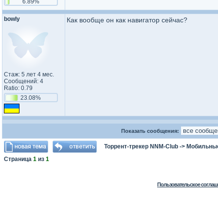
6.89%
bowly
Как вообще он как навигатор сейчас?
Стаж: 5 лет 4 мес.
Сообщений: 4
Ratio: 0.79
23.08%
Показать сообщения:
Торрент-трекер NNM-Club
->
Мобильные
Страница
1
из
1
Пользовательское соглаш