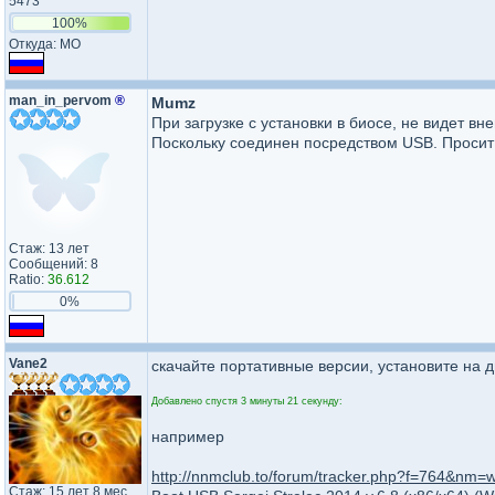
5473
100%
Откуда: MO
man_in_pervom
®
Mumz
При загрузке с установки в биосе, не видет вн
Поскольку соединен посредством USB. Просит 
Стаж: 13 лет
Сообщений: 8
Ratio:
36.612
0%
Vane2
скачайте портативные версии, установите на д
Добавлено спустя 3 минуты 21 секунду:
например
http://nnmclub.to/forum/tracker.php?f=764&n
Стаж: 15 лет 8 мес.