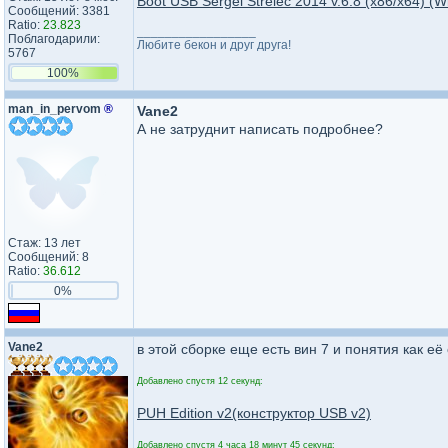
Boot USB Sergei Strelec 2014 v.6.8 (x86/x64) (W
Сообщений: 3381
Ratio:
23.823
_________________
Поблагодарили:
Любите бекон и друг друга!
5767
100%
man_in_pervom
®
Vane2
А не затруднит написать подробнее?
Стаж: 13 лет
Сообщений: 8
Ratio:
36.612
0%
Vane2
в этой сборке еще есть вин 7 и понятия как её
Добавлено спустя 12 секунд:
PUH Edition v2(конструктор USB v2)
Добавлено спустя 4 часа 18 минут 45 секунд: