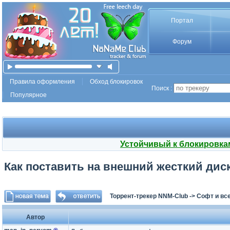
Портал
Форум
Правила оформления
Обход блокировок
Поиск :
Популярное
Устойчивый к блокировка
Как поставить на внешний жесткий дис
Торрент-трекер NNM-Club
->
Софт и все
Автор