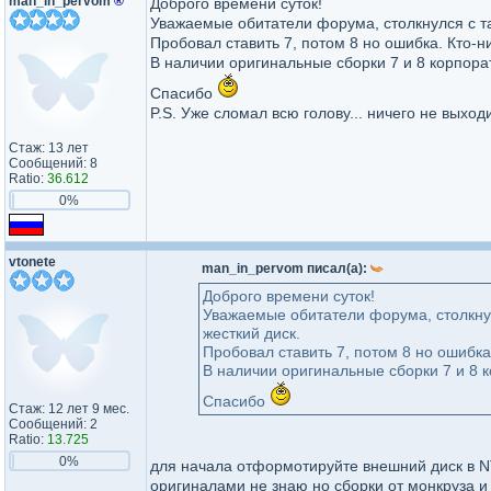
man_in_pervom
®
Доброго времени суток!
Уважаемые обитатели форума, столкнулся с та
Пробовал ставить 7, потом 8 но ошибка. Кто-
В наличии оригинальные сборки 7 и 8 корпорат
Спасибо
P.S. Уже сломал всю голову... ничего не выходит
Стаж: 13 лет
Сообщений: 8
Ratio:
36.612
0%
vtonete
man_in_pervom писал(а):
Доброго времени суток!
Уважаемые обитатели форума, столкнул
жесткий диск.
Пробовал ставить 7, потом 8 но ошибка
В наличии оригинальные сборки 7 и 8 к
Спасибо
Стаж: 12 лет 9 мес.
Сообщений: 2
Ratio:
13.725
0%
для начала отформотируйте внешний диск в NTF
оригиналами не знаю но сборки от монкруза и