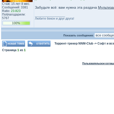
Стаж: 15 лет 8 мес.
Забудьте всё: вам нужна эта раздача
Мультиза
Сообщений: 3381
Ratio:
23.823
Поблагодарили:
_________________
5767
Любите бекон и друг друга!
100%
Показать сообщения:
Торрент-трекер NNM-Club
->
Софт и все
Страница
1
из
1
Пользовательское соглаш