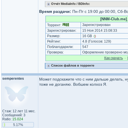
Отчёт MediaInfo / BDInfo:
Время раздачи:
Пн-Пт с 19:00 до 00:00, Сб-Вс
[NNM-Club.me]_
Зарегистрирован
Торрент:
Зарегистрирован:
15 Ноя 2014 15:08:33
Размер:
16 GB
(
)
Рейтинг:
4.8
(Голосов:
129
)
Поблагодарили:
547
Проверка:
Оформление проверено мод
Как cкачать
·
Список файлов в торренте
semperentes
Может подскажите что с ним дальше делать, ну 
тоже не доганяю. Вобшем колхоз Я.
Стаж: 12 лет 11 мес.
Сообщений: 3
Ratio:
15.024
5.17%