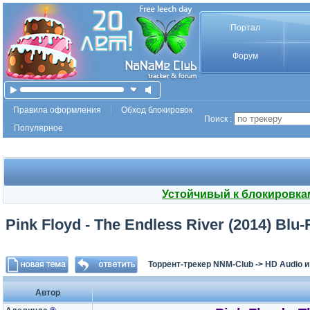
Портал
Форум
Правила оформления
Обход блокировок
Поиск :
Популярное
Устойчивый к блокировка
Pink Floyd - The Endless River (2014) Blu
Торрент-трекер NNM-Club
->
HD Audio 
Автор