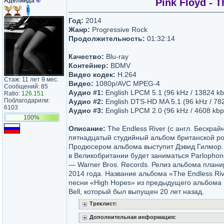
Аделинда
®
Pink Floyd - T
Год:
2014
Жанр:
Progressive Rock
Продолжительность:
01:32:14
Качество:
Blu-ray
Контейнер:
BDMV
Видео кодек:
H.264
Стаж: 11 лет 9 мес.
Видео:
1080p/AVC MPEG-4
Сообщений: 85
Аудио #1:
English LPCM 5.1 (96 kHz / 13824 kbp
Ratio:
126.151
Поблагодарили:
Аудио #2:
English DTS-HD MA 5.1 (96 kHz / 7820
6103
Аудио #3:
English LPCM 2.0 (96 kHz / 4608 kbps
100%
Описание:
The Endless River (с англ. Бескрай
пятнадцатый студийный альбом британской рок
Продюсером альбома выступит Дэвид Гилмор
в Великобритании будет заниматься Parlophon
— Warner Bros. Records. Релиз альбома плани
2014 года. Название альбома «The Endless Rive
песни «High Hopes» из предыдущего альбома г
Bell, который был выпущен 20 лет назад.
Треклист:
Дополнительная информация: