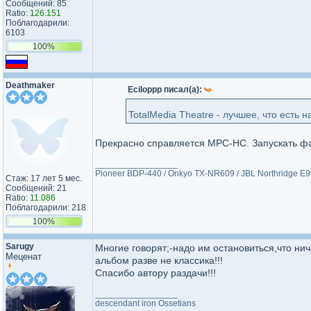
Сообщений: 85
Ratio:
126.151
Поблагодарили:
6103
100%
Deathmaker
Eciloppp писал(а):
TotalMedia Theatre - лучшее, что есть
Прекрасно справляется MPC-HC. Запускать ф
_________________
Pioneer BDP-440 / Onkyo TX-NR609 / JBL Northridge 
Стаж: 17 лет 5 мес.
Сообщений: 21
Ratio:
11.086
Поблагодарили: 218
100%
Sarugy
Многие говорят;-надо им остановиться,что нич
Меценат
альбом разве не классика!!!
Спасибо автору раздачи!!!
_________________
descendant iron Ossetians