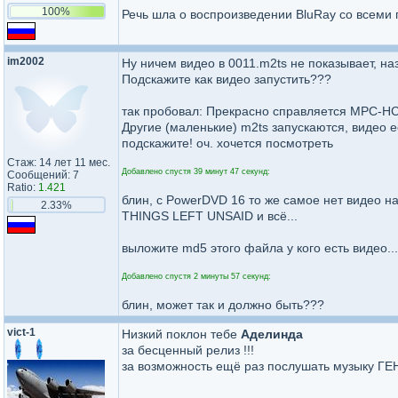
100%
Речь шла о воспроизведении BluRay со всеми 
im2002
Ну ничем видео в 0011.m2ts не показывает, наз
Подскажите как видео запустить???
так пробовал: Прекрасно справляется MPC-HC.
Другие (маленькие) m2ts запускаются, видео е
подскажите! оч. хочется посмотреть
Стаж: 14 лет 11 мес.
Добавлено спустя 39 минут 47 секунд:
Сообщений: 7
Ratio:
1.421
блин, с PowerDVD 16 то же самое нет видео на
2.33%
THINGS LEFT UNSAID и всё...
выложите md5 этого файла у кого есть видео...
Добавлено спустя 2 минуты 57 секунд:
блин, может так и должно быть???
vict-1
Низкий поклон тебе
Аделинда
за бесценный релиз !!!
за возможность ещё раз послушать музыку ГЕН