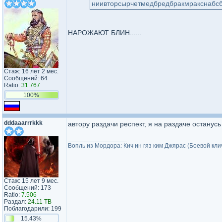
ниивторсырчетмедбредбракмракснабсб
НАРОЖАЮТ БЛИН......
Стаж: 16 лет 2 мес.
Сообщений: 64
Ratio:
31.767
100%
dddaaarrrkkk
автору раздачи респект, я на раздаче остану
_________________
Вопль из Мордора: Кич ин гяз ким Джярас (Боевой кл
Стаж: 15 лет 9 мес.
Сообщений: 173
Ratio:
7.506
Раздал:
24.11 TB
Поблагодарили: 199
15.43%