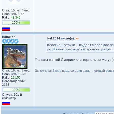
Стаж: 15 лет 7 мес.
Сообщений: 65
Ratio:
48.345
100%
Bahus77
blek2014 писал(а):
плоские шуточки... выдает желаемое з
до Жванецкого ему как до луны раком..
Фанаты святой Америги его терпеть не могут. )
_________________
Стаж: 16 лет 5 мес.
Эх, скукота! Вчера царь, сегодня царь… Каждый день
Сообщений: 375
Ratio:
22.152
Поблагодарили:
2158
100%
Откуда: 101-й
километр