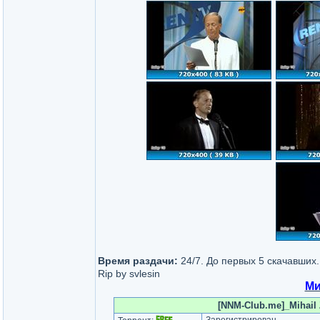
Время раздачи:
24/7. До первых 5 скачавших.
Rip by svlesin
Ми
[NNM-Club.me]_Mihail Z