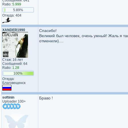
Сообщений: 641
Ratio:
5.999
5.89%
Откуда: 404
XANDER1990
Спасибо!
Великий был человек, очень умный! Жаль я та
отменили)....
Стаж: 16 лет
Сообщений: 64
Ratio:
1.28
100%
Откуда:
Благовещенск
softinin
Браво !
Uploader 100+