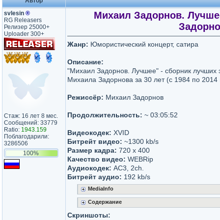
Автор
svlesin
®
Михаил Задорнов. Лучше
RG Releasers
Задорно
Релизер 25000+
Uploader 300+
Жанр:
Юмористический концерт, сатира
Описание:
"Михаил Задорнов. Лучшее" - сборник лучших
Михаила Задорнова за 30 лет (с 1984 по 2014 
Режиссёр:
Михаил Задорнов
Продолжительность:
~ 03:05:52
Стаж: 16 лет 8 мес.
Сообщений: 33779
Ratio:
1943.159
Видеокодек:
XVID
Поблагодарили:
Битрейт видео:
~1300 kb/s
3286506
Размер кадра:
720 x 400
100%
Качество видео:
WEBRip
Аудиокодек:
AC3, 2ch.
Битрейт аудио:
192 kb/s
MediaInfo
Содержание
Скриншоты: