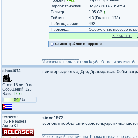
Зарегистрирован
Торрент:
Зарегистрирован:
02 Дек 2014 23:58:54
Размер:
1.95 GB
(
)
Рейтинг:
4.3
(Голосов:
173
)
Поблагодарили:
492
Проверка:
Оформление проверено мод
Как cкачать
·
Список файлов в торренте
_________________
Уважаемые пользователи Клуба! От меня релизов бол
since1972
ниивторсырчетмедбредбракмракснабсбытзагр
Стаж: 16 лет 9 мес.
Сообщений: 128
Ratio:
1.075
50.2%
terras50
since1972
RG Releasers
всёпонятнообъяснилсвоюточкузрениякачаютог
Автор КТ
_________________
У всех людей своя музыка. Иногда я вижу человека, а о