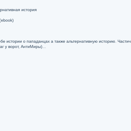
ернативная история
(ebook)
бе истории о пападанцах а также альтернативную историю. Части
г у ворот, АнтиМиры)...