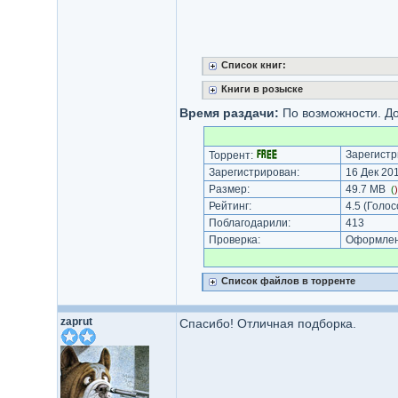
Список книг:
Книги в розыске
Время раздачи:
По возможности. До
Зарегистр
Торрент:
Зарегистрирован:
16 Дек 201
Размер:
49.7 MB
(
Рейтинг:
4.5
(Голос
Поблагодарили:
413
Проверка:
Оформлени
Список файлов в торренте
zaprut
Спасибо! Отличная подборка.