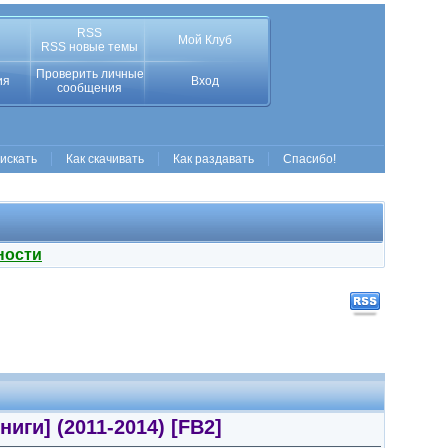
RSS
Мой Клуб
RSS новые темы
Проверить личные
ия
Вход
сообщения
 искать
Как скачивать
Как раздавать
Спасибо!
ности
иги] (2011-2014) [FB2]