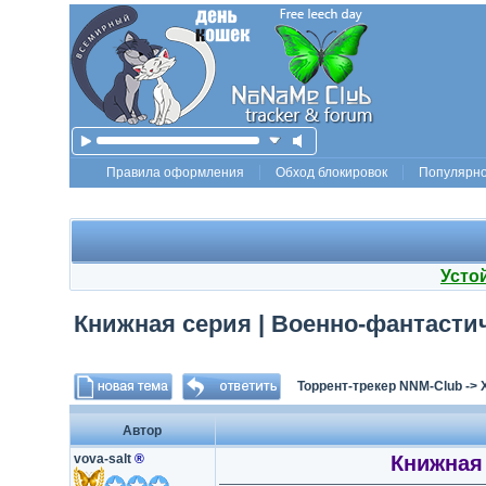
Правила оформления
Обход блокировок
Популярн
Усто
Книжная серия | Военно-фантастиче
Торрент-трекер NNM-Club
->
Автор
vova-salt
®
Книжная 