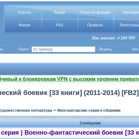
Портал
Трекер
Поиск по форуму
Закладки
Форум
FAQ
Правила
Регистрац
Нас вместе: 4 268 589
ое
Поиск :
Как
йчивый к блокировкам VPN с высоким уровнем приват
ский боевик [33 книги] (2011-2014) [FB2]
Художественная литература
->
Многоавторские серии и сборники
Сообщение
серия | Военно-фантастический боевик [33 кн