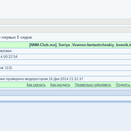
 первых 5 сидов.
[NNM-Club.me]_Seriya .Voenno-fantasticheskiy_boevik.t
ирован
4 00:22:54
)
ов:
113
)
е проверено модератором 16 Дек 2014 21:31:37
Как cкачать
·
Как раздать
·
Правильно оформить
·
Поднять 