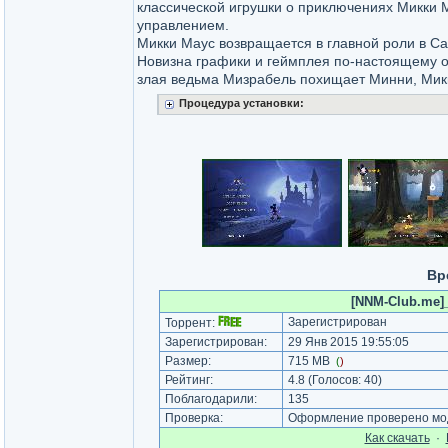
классической игрушки о приключениях Микки 
управлением.
Микки Маус возвращается в главной роли в Cast
Новизна графики и геймплея по-настоящему о
злая ведьма Мизрабель похищает Минни, Микк
Процедура установки:
Вр
[NNM-Club.me]_C
Зарегистрирован
Торрент:
Зарегистрирован:
29 Янв 2015 19:55:05
Размер:
715 MB
(
)
Рейтинг:
4.8
(Голосов:
40
)
Поблагодарили:
135
Проверка:
Оформление проверено мод
Как cкачать
·