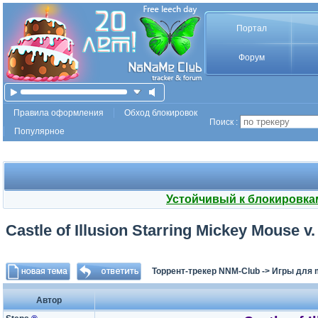
Портал
Форум
Правила оформления
Обход блокировок
Поиск :
Популярное
Устойчивый к блокировка
Castle of Illusion Starring Mickey Mouse v.
Торрент-трекер NNM-Club
->
Игры для
Автор