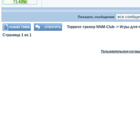
71.43%
Показать сообщения:
Торрент-трекер NNM-Club
->
Игры для
Страница
1
из
1
Пользовательское соглаш