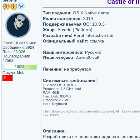
Steps
®
Castle of I
Тип издания:
OS X Native game
Релиз состоялся:
2014
Поддерживаемая ОС:
10.9.3+
Жанр:
Arcade (Platform)
Разработчик:
Feral Interactive Ltd
Официальный сайт:
ссылка
Стаж: 18 лет 9 мес.
Сообщений: 3924
Ratio:
93.326
Язык интерфейса:
Русский
Поблагодарили:
Язык озвучки:
Английский
42563
100%
Лечение:
не требуется
Откуда: Msk
Системные требования:
OS: Mac OS X 10.8.5
Processor: 1.8 GHz Intel
RAM: 4GB
Hard Disk: 900MB
Graphics: 256MB
Input: Keyboard
The following graphics cards are not supported: ATI X1xxx ser
1xx series.
Описание:
Разработчики не перестают радовать поклоннико