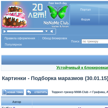
Портал
Форум
Правила оформления
Обход блокировок
Поиск :
Популярное
Устойчивый к блокировка
Картинки - Подборка маразмов (30.01.15
Торрент-трекер NNM-Club
->
Графика, А
Автор