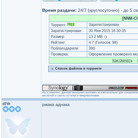
Время раздачи:
24/7 (круглосуточно) - до 5 с
[NNM-Cl
Зарегистрирован
Торрент:
Зарегистрирован:
30 Янв 2015 16:30:35
Размер:
13.2 MB
(
)
Рейтинг:
4.7
(Голосов:
98
)
Поблагодарили:
390
Проверка:
Оформление проверено мод
Как cкачать
·
Список файлов в торренте
_________________
Ну и конечно, данный материал выложен исключительно для ознакомлен
кислотой и сжечь остатки в микроволновке.
d7th
ржака аднака