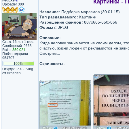
FedExe
®
Картинки - 
Uploader 300+
Название:
Подборка маразмов (30.01.15)
Тип раздаваемого:
Картинки
Разрешение файлов:
887х665-650х866
Формат:
JPEG
Описание:
Стаж: 16 лет 1 мес.
Когда человек занимается не своим делом, эт
Сообщений: 9668
счастью, жизни людей от рекламистов не зави
Ratio:
359.021
Смотрим...
Поблагодарили:
954707
Скриншоты:
100%
Откуда: LoX - living
off experien