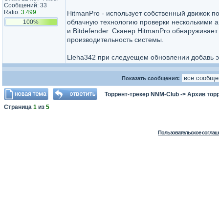
Сообщений: 33
Ratio:
3.499
HitmanPro - использует собственный движок п
облачную технологию проверки несколькими а
100%
и Bitdefender. Сканер HitmanPro обнаружива
производительность системы.
Lleha342 при следуещем обновлении добавь эт
Показать сообщения:
Торрент-трекер NNM-Club
->
Архив тор
Страница
1
из
5
Пользовательское соглаш