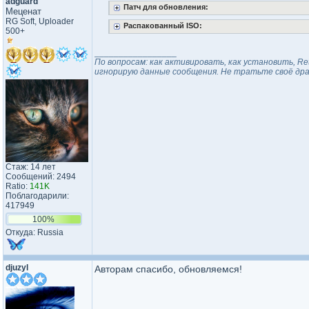
adguard
Патч для обновления:
Меценат
RG Soft, Uploader
Распакованный ISO:
500+
_________________
По вопросам: как активировать, как установить, Re
игнорирую данные сообщения. Не тратьте своё драг
Стаж: 14 лет
Сообщений: 2494
Ratio:
141K
Поблагодарили:
417949
100%
Откуда: Russia
djuzyl
Авторам спасибо, обновляемся!