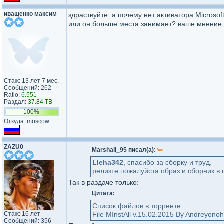
иващенко максим
здраствуйте. а почему нет активатора Microsoft
или он больше места занимает? ваше мнение 
Стаж: 13 лет 7 мес.
Сообщений: 262
Ratio:
6.551
Раздал:
37.84 TB
100%
Откуда: moscow
ZAZU0
Marshall_95 писал(а):
Lleha342
, спасибо за сборку и труд.
релизте пожалуйста образ и сборник в 
Так в раздаче только:
Цитата:
Список файлов в торренте
Стаж: 16 лет
File MInstAll v.15.02.2015 By Andreyono
Сообщений: 356