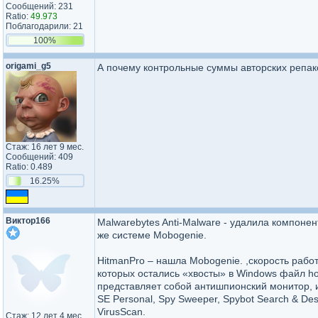
Сообщений: 231
Ratio:
49.973
Поблагодарили: 21
100%
origami_g5
А почему контрольные суммы авторских репак
Стаж: 16 лет 9 мес.
Сообщений: 409
Ratio: 0.489
16.25%
Виктор166
Malwarebytes Anti-Malware - удалила компонен
же системе Mobogenie.
HitmanPro – нашла Mobogenie. ,скорость работ
которых остались «хвосты» в Windows файл hos
представляет собой антишпионский монитор, 
SE Personal, Spy Sweeper, Spybot Search & Des
VirusScan.
Стаж: 12 лет 4 мес.