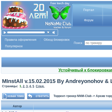
Портал
Форум
Правила оформления
Обход блокировок
Поиск :
Популярное
Устойчивый к блокировка
MInstAll v.15.02.2015 By Andreyonohov &
Страницы:
1
,
2
,
3
,
4
,
5
След.
Торрент-трекер NNM-Club
->
Архив тор
Автор