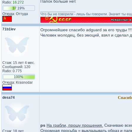
Папок больше нет.
Ratio:
16.272
37.19%
_________________
Откуда: Оттуда
Что бы не говорили - лишь бы говорили. Значит ты е
71b1lev
Огромнейшее спасибо adguard за его труды !!!
Человек молодец, без эмоций, взял и сделал д
Стаж: 15 лет 4 мес.
Сообщений: 120
Ratio: 0.775
100%
Откуда: Krasnodar
desa74
Спасибо
ps
На грабли, прошу прощения.
Скачиваю всег
Огромная просьба = выкладывать образ и папку
Стаж: 18 лет