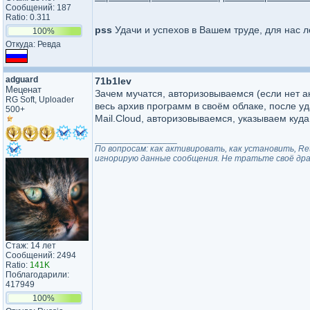
Сообщений: 187
Ratio: 0.311
pss
Удачи и успехов в Вашем труде, для нас л
100%
Откуда: Ревда
adguard
71b1lev
Меценат
Зачем мучатся, авторизовываемся (если нет ак
RG Soft, Uploader
весь архив программ в своём облаке, после у
500+
Mail.Cloud, авторизовываемся, указываем куда 
_________________
По вопросам: как активировать, как установить, Re
игнорирую данные сообщения. Не тратьте своё драг
Стаж: 14 лет
Сообщений: 2494
Ratio:
141K
Поблагодарили:
417949
100%