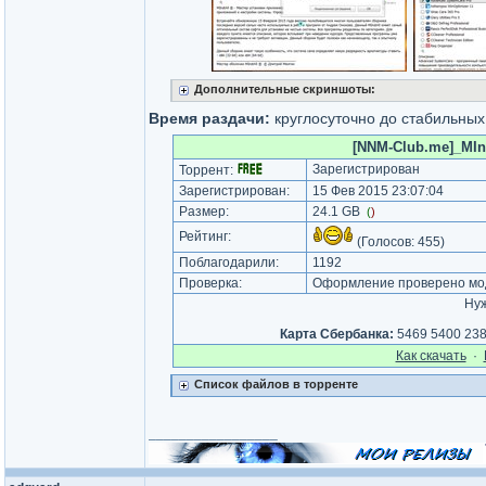
Дополнительные скриншоты:
Время раздачи:
круглосуточно до стабильных
[NNM-Club.me]_MIns
Зарегистрирован
Торрент:
Зарегистрирован:
15 Фев 2015 23:07:04
Размер:
24.1 GB
(
)
Рейтинг:
(Голосов:
455
)
Поблагодарили:
1192
Проверка:
Оформление проверено мод
Ну
Карта Сбeрбанка:
5469 5400 238
Как cкачать
·
Список файлов в торренте
_________________