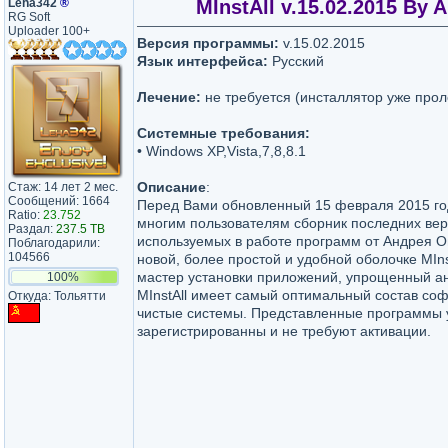
Leha342
®
MInstAll v.15.02.2015 By
RG Soft
Uploader 100+
Версия программы:
v.15.02.2015
Язык интерфейса:
Русский
Лечение:
не требуется (инсталлятор уже прол
Системные требования:
• Windows XP,Vista,7,8,8.1
Описание
:
Стаж: 14 лет 2 мес.
Сообщений: 1664
Перед Вами обновленный 15 февраля 2015 г
Ratio:
23.752
многим пользователям сборник последних вер
Раздал:
237.5 TB
используемых в работе программ от Андрея О
Поблагодарили:
104566
новой, более простой и удобной оболочке MInst
мастер установки приложений, упрощенный а
100%
MInstAll имеет самый оптимальный состав соф
Откуда: Тольятти
чистые системы. Представленные программы 
зарегистрированны и не требуют активации.