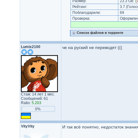
Размер:
23.3 GB
(
Рейтинг:
3.7
(Голос
Поблагодарили:
69
Проверка:
Оформлени
Список файлов в торренте
Lumix2100
че на руский не переводят (((
Стаж: 14 лет 1 мес.
Сообщений: 61
Ratio:
5.203
0%
VityVity
И так всё понятно, недостаток знан