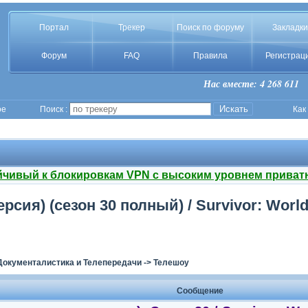
Портал
Трекер
Поиск по форуму
Закладки
Форум
FAQ
Правила
Регистрац
Нас вместе: 4 268 611
ое
Поиск :
Как
йчивый к блокировкам VPN с высоким уровнем приват
ия) (сезон 30 полный) / Survivor: Worlds 
Документалистика и Телепередачи
->
Телешоу
Сообщение