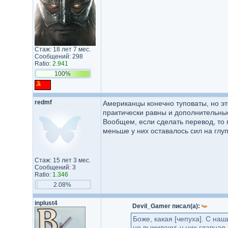
Стаж: 18 лет 7 мес.
Сообщений: 298
Ratio:
2.941
100%
redmf
Американцы конечно туповаты, но эт
практически равны и дополнительные
Вообщем, если сделать перевод, то
меньше у них оставалось сил на глу
Стаж: 15 лет 3 мес.
Сообщений: 3
Ratio:
1.346
2.08%
inplust4
Devil_Gamer писал(а):
Боже, какая [чепуха]. С на
не выживают, у них главная