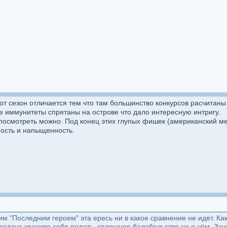
от сезон отличается тем что там большинство конкурсов расчитаны 
 иммунитеты спрятаны на острове что дало интересную интригу.
 посмотреть можно. Под конец этих глупых фишек (американский м
пость и напыщенность.
шим "Последним героем" эта ересь ни в какое сравнение не идёт. 
 задача красиво себя подать, сплошное балабольство не о чём. За