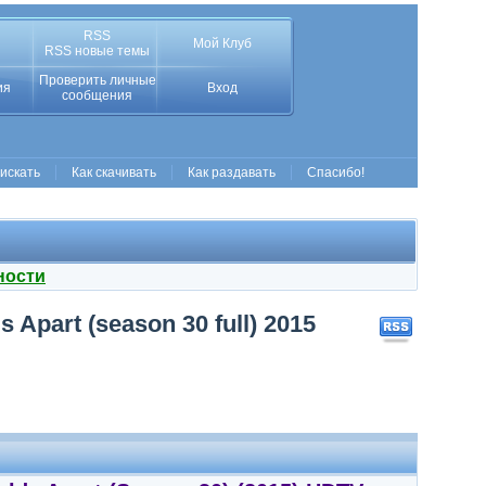
RSS
Мой Клуб
RSS новые темы
Проверить личные
ия
Вход
сообщения
 искать
Как скачивать
Как раздавать
Спасибо!
ности
Apart (season 30 full) 2015