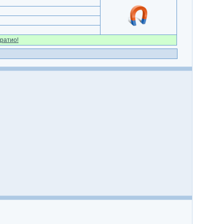
ратио!