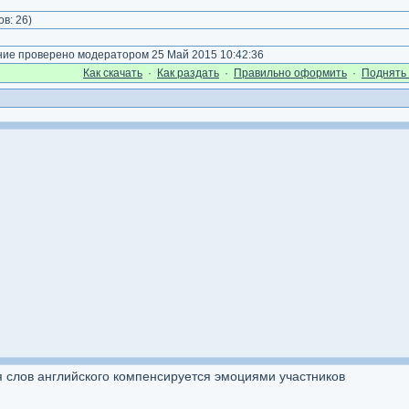
)
ов:
26
)
е проверено модератором 25 Май 2015 10:42:36
Как cкачать
·
Как раздать
·
Правильно оформить
·
Поднять 
ия слов английского компенсируется эмоциями участников