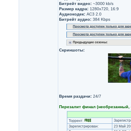
Битрейт видео:
~3000 kb/s
Размер кадра:
1280x720, 16:9
Аудиокодек:
AC3 2.0
Битрейт аудио:
384 Kbps
Просмотр доступен только для за
Просмотр доступен только для за
Предыдущие сезоны:
Скриншоты:
Время раздачи:
24/7
Перезалит финал (необрезанный,
Зарегистр
Торрент:
Зарегистрирован:
23 Май 20