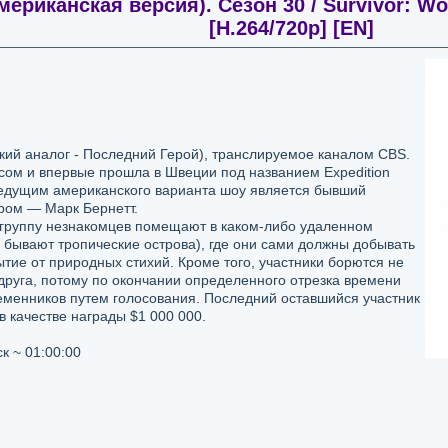
ериканская версия). Сезон 30 / Survivor: Wor
[H.264/720p] [EN]
кий аналог - Последний Герой), транслируемое каналом CBS.
ом и впервые прошла в Швеции под названием Expedition
ведущим американского варианта шоу является бывший
ром — Марк Бернетт.
о группу незнакомцев помещают в каком-либо удаленном
 бывают тропические острова), где они сами должны добывать
рытие от природных стихий. Кроме того, участники борются не
 друга, потому по окончании определенного отрезка времени
еменников путем голосования. Последний оставшийся участник
в качестве награды $1 000 000.
к ~ 01:00:00