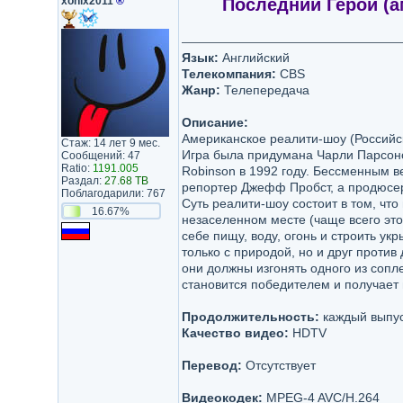
xonix2011
®
Последний Герой (ам
Язык:
Английский
Телекомпания:
CBS
Жанр:
Телепередача
Описание:
Американское реалити-шоу (Российс
Стаж: 14 лет 9 мес.
Игра была придумана Чарли Парсонс
Сообщений: 47
Ratio:
1191.005
Robinson в 1992 году. Бессменным 
Раздал:
27.68 TB
репортер Джефф Пробст, а продюсе
Поблагодарили: 767
Суть реалити-шоу состоит в том, чт
16.67%
незаселенном месте (чаще всего это
себе пищу, воду, огонь и строить ук
только с природой, но и друг против
они должны изгонять одного из сопл
становится победителем и получает 
Продолжительность:
каждый выпус
Качество видео:
HDTV
Перевод:
Отсутствует
Видеокодек:
MPEG-4 AVC/H.264