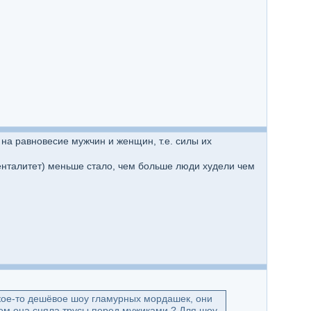
на равновесие мужчин и женщин, т.е. силы их
енталитет) меньше стало, чем больше люди худели чем
Какое-то дешёвое шоу гламурных мордашек, они
чем она сняла трусы перед мужиками ? Для шоу