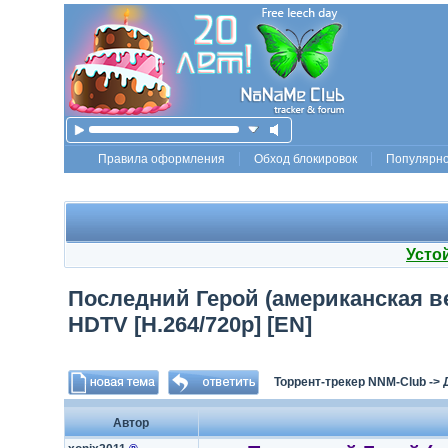
Правила оформления
Обход блокировок
Популярн
Усто
Последний Герой (американская верс
HDTV [H.264/720p] [EN]
Торрент-трекер NNM-Club
->
Автор