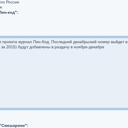
 по России
я
Пин-код":
и проекта журнал Пин-Код. Последний декабрьский номер выйдет в
за 2015) будут добавлены в раздачу в ноябре-декабре
 "Смешарики":