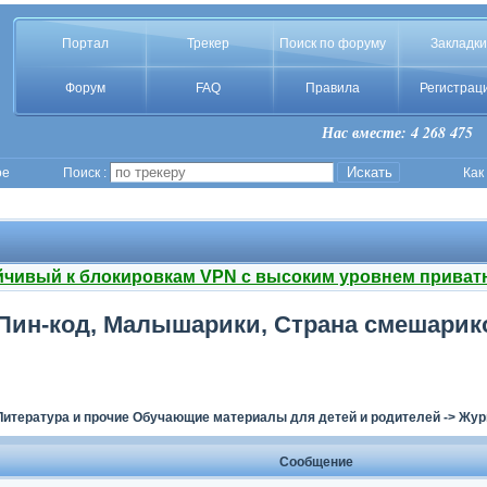
Портал
Трекер
Поиск по форуму
Закладки
Форум
FAQ
Правила
Регистрац
Нас вместе: 4 268 475
ое
Поиск :
Как
йчивый к блокировкам VPN с высоким уровнем приват
Пин-код, Малышарики, Страна смешарик
Литература и прочие Обучающие материалы для детей и родителей
->
Жур
Сообщение