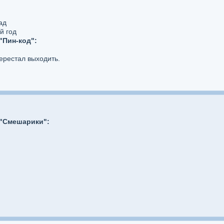
ад
й год
"Пин-код":
ерестал выходить.
 "Смешарики":