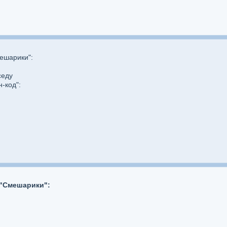
ешарики":
седу
-код":
 "Смешарики":