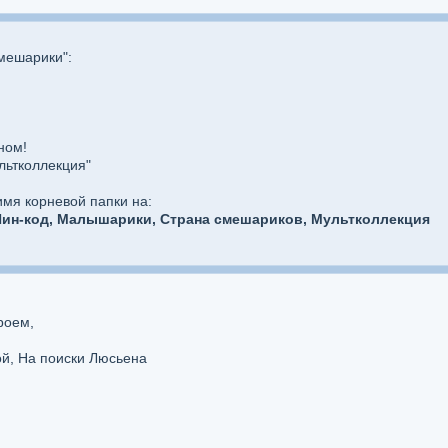
мешарики":
ном!
льтколлекция"
имя корневой папки на:
ин-код, Малышарики, Страна смешариков, Мультколлекция
роем,
ой, На поиски Люсьена