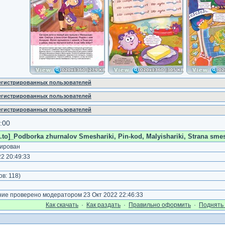
регистрированных пользователей
регистрированных пользователей
регистрированных пользователей
:00
to]_Podborka zhurnalov Smeshariki, Pin-kod, Malyishariki, Strana smesha
ирован
2 20:49:33
)
ов:
118
)
е проверено модератором 23 Окт 2022 22:46:33
Как cкачать
·
Как раздать
·
Правильно оформить
·
Поднять 