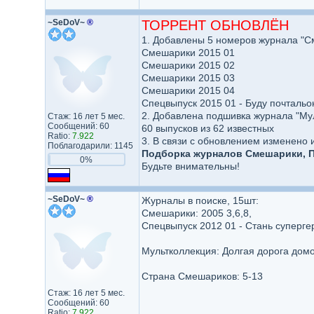
~SeDoV~
®
ТОРРЕНТ ОБНОВЛЁН
1. Добавлены 5 номеров журнала "С
Смешарики 2015 01
Смешарики 2015 02
Смешарики 2015 03
Смешарики 2015 04
Спецвыпуск 2015 01 - Буду почтальо
2. Добавлена подшивка журнала "Му
Стаж: 16 лет 5 мес.
Сообщений: 60
60 выпусков из 62 известных
Ratio:
7.922
3. В связи с обновлением изменено 
Поблагодарили: 1145
Подборка журналов Смешарики, П
0%
Будьте внимательны!
~SeDoV~
®
Журналы в поиске, 15шт:
Смешарики: 2005 3,6,8,
Спецвыпуск 2012 01 - Стань суперге
Мультколлекция: Долгая дорога дом
Страна Смешариков: 5-13
Стаж: 16 лет 5 мес.
Сообщений: 60
Ratio:
7.922