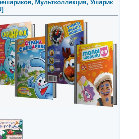
мешариков, Мультколлекция, Ушарик
U]