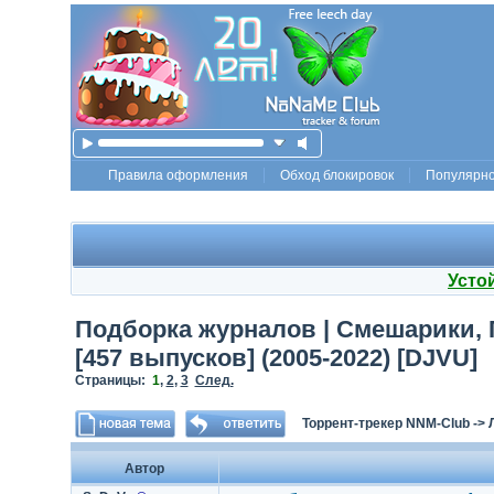
Правила оформления
Обход блокировок
Популярн
Усто
Подборка журналов | Смешарики, 
[457 выпусков] (2005-2022) [DJVU]
Страницы:
1
,
2
,
3
След.
Торрент-трекер NNM-Club
->
Автор