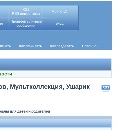
RSS
Мой Клуб
RSS новые темы
Проверить личные
ия
Вход
сообщения
 искать
Как скачивать
Как раздавать
Спасибо!
ности
ов, Мультколлекция, Ушарик
налы для детей и родителей