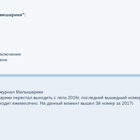
Смешарики":
иключение
лени
ь журнал Малышарики
ики перестал выходить с лета 2016г, последний вышедший номер
одит ежемесячно. На данный момент вышел 3й номер за 2017г.