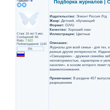
~SeDoV~
®
Подборка журналов | 
Издательство:
Эгмонт Россия Лтд
Жанр:
Детский, обучающий
Формат:
DJVU
Качество:
Хороший скан
Стаж: 16 лет 5 мес.
Иллюстрации:
Цветные
Сообщений: 60
Ratio:
7.922
Описание:
Поблагодарили: 1145
Журналы для всей семьи - для тех, 
0%
разные другие интересности. Издани
«Смешарики» - дружная семейка заб
неповторимостью, характером и увл
насилия», в основе которого лежит
взаимопонимания.
Примечание:
В раздаче 457 выпусо
разрешением