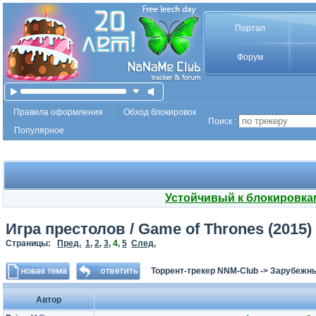
Портал
Форум
Правила оформления
Обход блокировок
Поиск :
Популярное
Устойчивый к блокировка
Игра престолов / Game of Thrones (2015) 
Страницы:
Пред.
1
,
2
,
3
,
4
,
5
След.
Торрент-трекер NNM-Club
->
Зарубежн
Автор