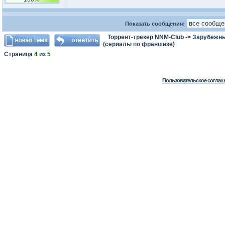
Показать сообщения:
Торрент-трекер NNM-Club
->
Зарубежн
(сериалы по франшизе)
Страница
4
из
5
Пользовательское соглаш