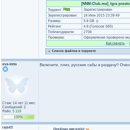
[NNM-Club.me]_Igra presto
Зарегистрирован
Торрент:
Зарегистрирован:
16 Июн 2015 23:39:49
Размер:
5.8 GB
(
)
Рейтинг:
4.8
(Голосов:
685
)
Поблагодарили:
2708
Проверка:
Оформление проверено мод
Как cкачать
·
Список файлов в торренте
eva-lotta
Включите, плиз, русские сабы в раздачу!! Очен
Стаж: 14 лет 11 мес.
Сообщений: 2
Ratio:
5.118
100%
rais43
GreAnas писал(а):