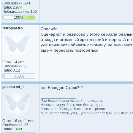
Сообщений: 241
Ratio:
2.974
Поблагодарили: 156
100%
retropipetro
Спасибо
Сценарист и режиссёр у этого сериала реаль
отсюда и огромный зрительский интерес. А по
уже начинает набивать оскомину, не вызывает
бы им перестать повторяться
Стаж: 14 лет
Сообщений: 2
Ratio: 0.12
3.33%
yalunoxod_1
где Брэндон Старк?!?
_________________
Раз Божьи и мои желания несходны,
Никак не могут быть мои богоугодны.
Коль воля Господа блага, то от грехов
Мне не спастить, увы, - усилия бесплодны. (с) Омар 
Стаж: 16 лет 1 мес.
Сообщений: 36
Ratio:
1.429