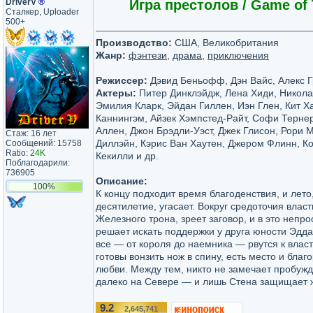
DriverV
®
Игра престолов / Game of 
Сталкер, Uploader
500+
Производство:
США, Великобритания
Жанр:
фэнтези
,
драма
,
приключения
Режиссер:
Дэвид Беньофф, Дэн Вайс, Алекс Г
Актеры:
Питер Динклэйдж, Лена Хиди, Никола
Эмилия Кларк, Эйдан Гиллен, Иэн Глен, Кит Х
Каннингэм, Айзек Хэмпстед-Райт, Софи Терне
Аллен, Джон Брэдли-Уэст, Джек Глисон, Рори 
Стаж: 16 лет
Диллэйн, Кэрис Ван Хаутен, Джером Флинн, К
Сообщений: 15758
Ratio:
24K
Кекилли и др.
Поблагодарили:
736905
Описание:
100%
К концу подходит время благоденствия, и лето
десятилетие, угасает. Вокруг средоточия влас
Железного трона, зреет заговор, и в это непр
решает искать поддержки у друга юности Эдда
все — от короля до наемника — рвутся к власт
готовы вонзить нож в спину, есть место и благ
любви. Между тем, никто не замечает пробужд
далеко на Севере — и лишь Стена защищает ж
9.2
2,645,741
/10