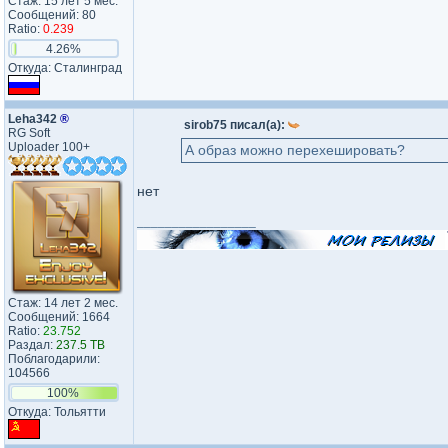
Стаж: 15 лет 5 мес.
Сообщений: 80
Ratio:
0.239
4.26%
Откуда: Сталинград
Leha342
®
sirob75 писал(а):
RG Soft
Uploader 100+
А образ можно перехешировать?
нет
_________________
Стаж: 14 лет 2 мес.
Сообщений: 1664
Ratio:
23.752
Раздал:
237.5 TB
Поблагодарили:
104566
100%
Откуда: Тольятти