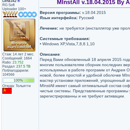
Leha342
®
MInstAll v.18.04.2015 By
RG Soft
Uploader 100+
Версия программы:
v.18.04.2015
Язык интерфейса:
Русский
Лечение:
не требуется (инсталлятор уже прол
Системные требования:
• Windows XP,Vista,7,8,8.1,10
Описание
:
Стаж: 14 лет 2 мес.
Сообщений: 1664
Перед Вами обновленный 18 апреля 2015 го
Ratio:
23.752
многим пользователям сборник последних вер
Раздал:
237.5 TB
используемых в работе программ от Андрея О
Поблагодарили:
104566
новой, более простой и удобной оболочке MInst
мастер установки приложений, упрощенный а
100%
MInstAll имеет самый оптимальный состав соф
Откуда: Тольятти
чистые системы. Представленные программы 
зарегистрированны и не требуют активации.