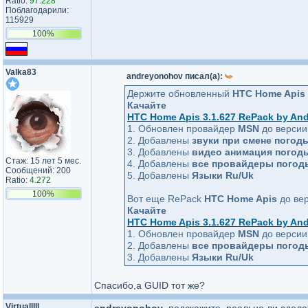
Ratio:
97.228
Поблагодарили:
115929
100%
Valka83
andreyonohov писал(а):
Держите обновленный
HTC Home Apis
Качайте
HTC Home Apis 3.1.627 RePack by An
1. Обновлен провайдер
MSN
до верси
2. Добавлены
звуки при смене погод
3. Добавлены
видео анимация погод
Стаж: 15 лет 5 мес.
4. Добавлены
все провайдеры погод
Сообщений: 200
5. Добавлены
Языки Ru/Uk
Ratio:
4.272
100%
Вот еще RePack
HTC Home Apis
до ве
Качайте
HTC Home Apis 3.1.627 RePack by An
1. Обновлен провайдер
MSN
до верси
2. Добавлены
все провайдеры погод
3. Добавлены
Языки Ru/Uk
Спасибо,а GUID тот же?
Virtualllll