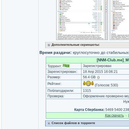
Дополнительные скриншоты:
Время раздачи:
круглосуточно до стабильных
[NNM-Club.me]_MI
Зарегистрирован
Торрент:
Зарегистрирован:
18 Апр 2015 16:06:21
Размер:
56.4 GB
(
)
Рейтинг:
(Голосов:
530
)
Поблагодарили:
1315
Проверка:
Оформление проверено мод
Ну
Карта Сбeрбанка:
5469 5400 238
Как cкачать
·
Список файлов в торренте