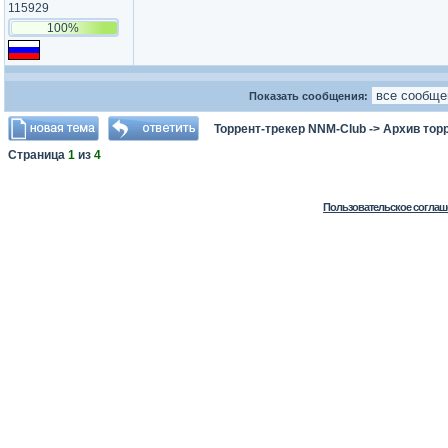
115929
100%
Показать сообщения:
Торрент-трекер NNM-Club
->
Архив тор
Страница
1
из
4
Пользовательское соглаш