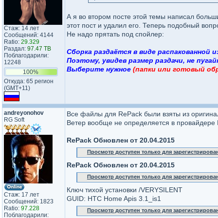
А я во втором посте этой темы написал боль
этот пост и удалил его. Теперь подобный вопр
Стаж: 14 лет
Не надо прятать под спойлер:
Сообщений: 4144
Ratio:
29.329
Раздал:
97.47 TB
Сборка раздаётся в виде распакованной и
Поблагодарили:
Поэтому, увидев размер раздачи, не пугай
12248
Выберите нужное
(папки или готовый об
100%
Откуда: 65 регион
(GMT+11)
andreyonohov
Все файлы для RePack были взяты из оригина
RG Soft
Ветер вообще не определяется в провайдере
RePack Обновлен от 20.04.2015
Просмотр доступен только для зарегистрирова
RePack Обновлен от 20.04.2015
Просмотр доступен только для зарегистрирова
Ключ тихой установки /VERYSILENT
Стаж: 17 лет
GUID: HTC Home Apis 3.1_is1
Сообщений: 1823
Ratio:
97.228
Просмотр доступен только для зарегистрирова
Поблагодарили: