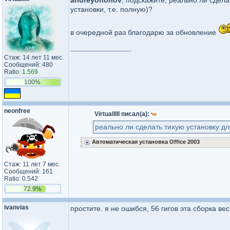
andreyonohov
, подскажите, реально ли сдел
установки, т.е. полную)?
в очередной раз благодарю за обновление
_________________
Стаж: 14 лет 11 мес.
Сообщений: 480
Ratio:
1.569
100%
neonfree
Virtualllll писал(а):
реально ли сделать тихую установку д
Автоматическая установка Office 2003
Стаж: 11 лет 7 мес.
Сообщений: 161
Ratio: 0.542
72.9%
ivanvias
простите. я не ошибся, 56 гигов эта сборка ве