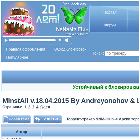
Портал
Форум
Правила оформления
Обход блокировок
Поиск :
Популярное
Устойчивый к блокировка
MInstAll v.18.04.2015 By Andreyonohov &
Страницы:
1
,
2
,
3
,
4
След.
Торрент-трекер NNM-Club
->
Архив тор
Автор